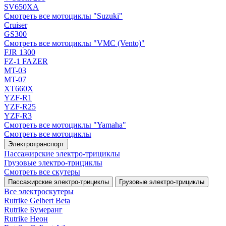
SV650XA
Смотреть все мотоциклы "Suzuki"
Cruiser
GS300
Смотреть все мотоциклы "VMC (Vento)"
FJR 1300
FZ-1 FAZER
MT-03
MT-07
XT660X
YZF-R1
YZF-R25
YZF-R3
Смотреть все мотоциклы "Yamaha"
Смотреть все мотоциклы
Электротранспорт
Пассажирские электро‑трициклы
Грузовые электро‑трициклы
Смотреть все скутеры
Пассажирские электро‑трициклы
Грузовые электро‑трициклы
Все электро­скутеры
Rutrike Gelbert Beta
Rutrike Бумеранг
Rutrike Неон