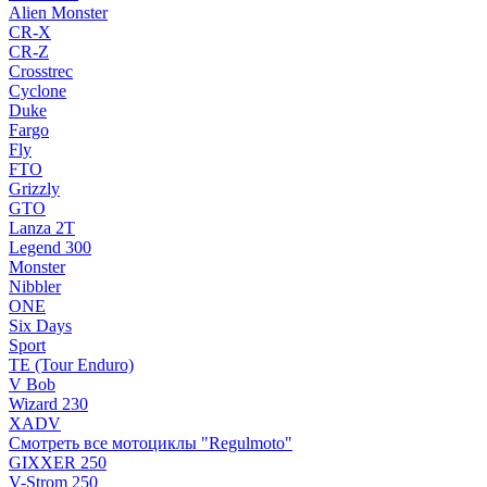
Alien Monster
CR-X
CR-Z
Crosstrec
Cyclone
Duke
Fargo
Fly
FTO
Grizzly
GTO
Lanza 2T
Legend 300
Monster
Nibbler
ONE
Six Days
Sport
TE (Tour Enduro)
V Bob
Wizard 230
XADV
Смотреть все мотоциклы "Regulmoto"
GIXXER 250
V-Strom 250