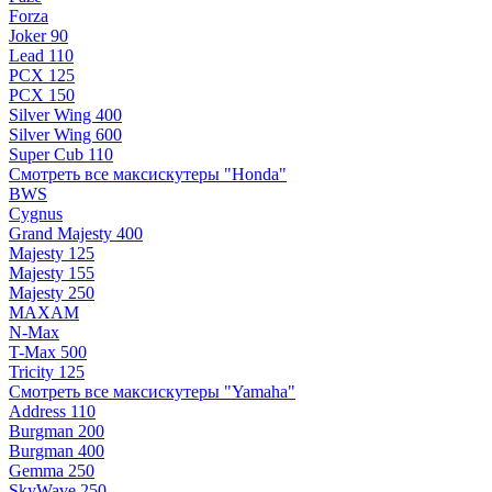
Forza
Joker 90
Lead 110
PCX 125
PCX 150
Silver Wing 400
Silver Wing 600
Super Cub 110
Смотреть все максискутеры "Honda"
BWS
Cygnus
Grand Majesty 400
Majesty 125
Majesty 155
Majesty 250
MAXAM
N-Max
T-Max 500
Tricity 125
Смотреть все максискутеры "Yamaha"
Address 110
Burgman 200
Burgman 400
Gemma 250
SkyWave 250