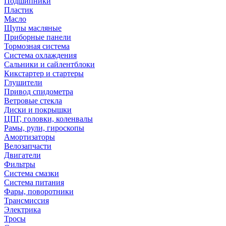
Подшипники
Пластик
Масло
Щупы масляные
Приборные панели
Тормозная система
Система охлаждения
Сальники и сайлентблоки
Кикстартер и стартеры
Глушители
Привод спидометра
Ветровые стекла
Диски и покрышки
ЦПГ, головки, коленвалы
Рамы, рули, гироскопы
Амортизаторы
Велозапчасти
Двигатели
Фильтры
Система смазки
Система питания
Фары, поворотники
Трансмиссия
Электрика
Тросы