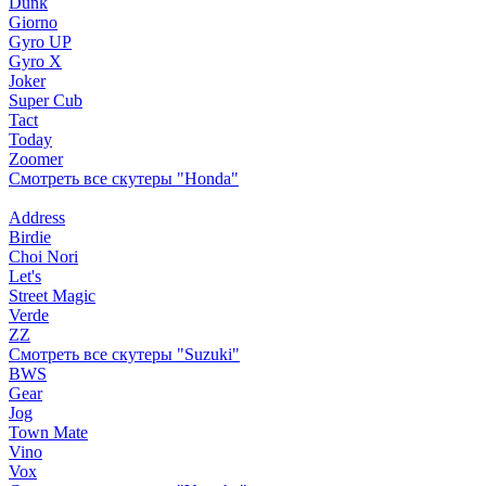
Dunk
Giorno
Gyro UP
Gyro X
Joker
Super Cub
Tact
Today
Zoomer
Смотреть все скутеры "Honda"
Address
Birdie
Choi Nori
Let's
Street Magic
Verde
ZZ
Смотреть все скутеры "Suzuki"
BWS
Gear
Jog
Town Mate
Vino
Vox