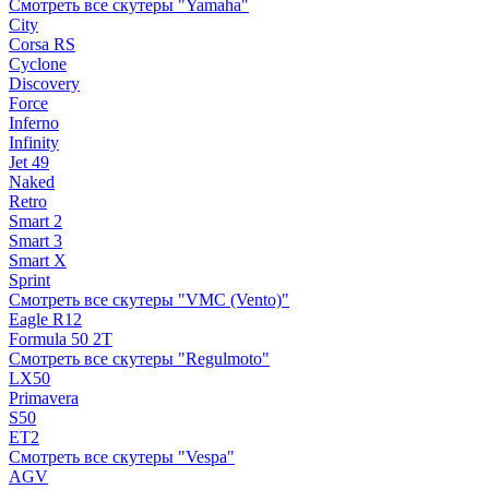
Смотреть все скутеры "Yamaha"
City
Corsa RS
Cyclone
Discovery
Force
Inferno
Infinity
Jet 49
Naked
Retro
Smart 2
Smart 3
Smart X
Sprint
Смотреть все скутеры "VMC (Vento)"
Eagle R12
Formula 50 2Т
Смотреть все скутеры "Regulmoto"
LX50
Primavera
S50
ET2
Смотреть все скутеры "Vespa"
AGV