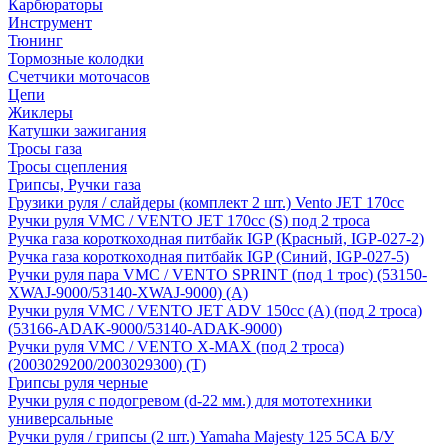
Карбюраторы
Инструмент
Тюнинг
Тормозные колодки
Счетчики моточасов
Цепи
Жиклеры
Катушки зажигания
Тросы газа
Тросы сцепления
Грипсы, Ручки газа
Грузики руля / слайдеры (комплект 2 шт.) Vento JET 170cc
Ручки руля VMC / VENTO JET 170cc (S) под 2 троса
Ручка газа короткоходная питбайк IGP (Красный, IGP-027-2)
Ручка газа короткоходная питбайк IGP (Синий, IGP-027-5)
Ручки руля пара VMC / VENTO SPRINT (под 1 трос) (53150-
XWAJ-9000/53140-XWAJ-9000) (A)
Ручки руля VMC / VENTO JET ADV 150cc (A) (под 2 троса)
(53166-ADAK-9000/53140-ADAK-9000)
Ручки руля VMC / VENTO X-MAX (под 2 троса)
(2003029200/2003029300) (T)
Грипсы руля черные
Ручки руля с подогревом (d-22 мм.) для мототехники
универсальные
Ручки руля / грипсы (2 шт.) Yamaha Majesty 125 5CA Б/У