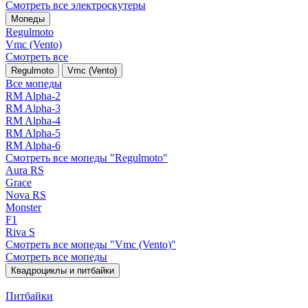
Смотреть все электро­скутеры
Мопеды
Regulmoto
Vmc (Vento)
Смотреть все
Regulmoto
Vmc (Vento)
Все мопеды
RM Alpha-2
RM Alpha-3
RM Alpha-4
RM Alpha-5
RM Alpha-6
Смотреть все мопеды "Regulmoto"
Aura RS
Grace
Nova RS
Monster
F1
Riva S
Смотреть все мопеды "Vmc (Vento)"
Смотреть все мопеды
Квадроциклы и питбайки
Питбайки