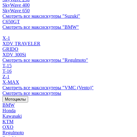
SkyWave 400
SkyWave 650
Смотреть все максискутеры "Suzuki"
C650GT
Смотреть все максискутеры "BMW"
X-1
XDV TRAVELER
GRIDO
XDV 300Si
Смотреть все максискутеры "Regulmoto"
T-15
T-16
Z-1
X-MAX
Смотреть все максискутеры "VMC (Vento)"
Смотреть все максискутеры
Мотоциклы
BMW
Honda
Kawasaki
KTM
OXO
Regulmoto