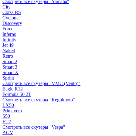
Смотреть все скутеры "Yamaha"
City
Corsa RS
Cyclone
Discovery
Force
Inferno
Infinity
Jet 49
Naked
Retro
Smart 2
Smart 3
Smart X
Sprint
Смотреть все скутеры "VMC (Vento)"
Eagle R12
Formula 50 2Т
Смотреть все скутеры "Regulmoto"
LX50
Primavera
S50
ET2
Смотреть все скутеры "Vespa"
AGV