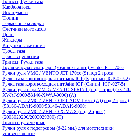
Грипсы, Ручки газа
Карбюраторы
Инструмент
Тюнинг
Тормозные колодки
Счетчики моточасов
Цепи
Жиклеры
Катушки зажигания
Тросы газа
Тросы сцепления
Грипсы, Ручки газа
Грузики руля / слайдеры (комплект 2 шт.) Vento JET 170cc
Ручки руля VMC / VENTO JET 170cc (S) под 2 троса
Ручка газа короткоходная питбайк IGP (Красный, IGP-027-2)
Ручка газа короткоходная питбайк IGP (Синий, IGP-027-5)
Ручки руля пара VMC / VENTO SPRINT (под 1 трос) (53150-
XWAJ-9000/53140-XWAJ-9000) (A)
Ручки руля VMC / VENTO JET ADV 150cc (A) (под 2 троса)
(53166-ADAK-9000/53140-ADAK-9000)
Ручки руля VMC / VENTO X-MAX (под 2 троса)
(2003029200/2003029300) (T)
Грипсы руля черные
Ручки руля с подогревом (d-22 мм.) для мототехники
универсальные