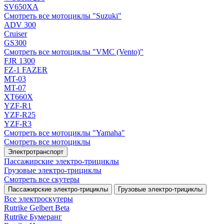
SV650XA
Смотреть все мотоциклы "Suzuki"
ADV 300
Cruiser
GS300
Смотреть все мотоциклы "VMC (Vento)"
FJR 1300
FZ-1 FAZER
MT-03
MT-07
XT660X
YZF-R1
YZF-R25
YZF-R3
Смотреть все мотоциклы "Yamaha"
Смотреть все мотоциклы
Электротранспорт
Пассажирские электро‑трициклы
Грузовые электро‑трициклы
Смотреть все скутеры
Пассажирские электро‑трициклы
Грузовые электро‑трициклы
Все электро­скутеры
Rutrike Gelbert Beta
Rutrike Бумеранг