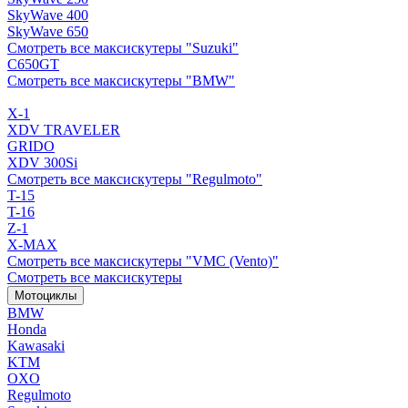
SkyWave 400
SkyWave 650
Смотреть все максискутеры "Suzuki"
C650GT
Смотреть все максискутеры "BMW"
X-1
XDV TRAVELER
GRIDO
XDV 300Si
Смотреть все максискутеры "Regulmoto"
T-15
T-16
Z-1
X-MAX
Смотреть все максискутеры "VMC (Vento)"
Смотреть все максискутеры
Мотоциклы
BMW
Honda
Kawasaki
KTM
OXO
Regulmoto