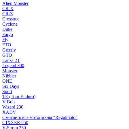
Alien Monster
CR-X
CR-Z
Crosstrec
Cyclone
Duke
Fargo
Fly
FTO
Grizzly
GTO
Lanza 2T
Legend 300
Monster
Nibbler
ONE
Six Days
Sport
TE (Tour Enduro)
V Bob
Wizard 230
XADV
Смотреть все мотоциклы "Regulmoto"
GIXXER 250
V-Strom 250