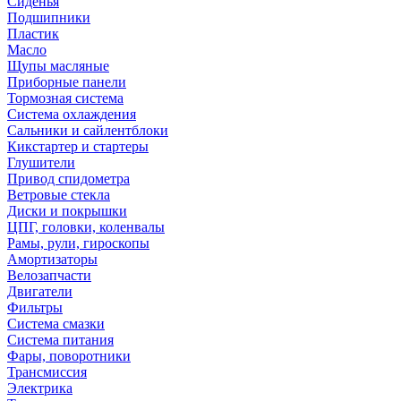
Сиденья
Подшипники
Пластик
Масло
Щупы масляные
Приборные панели
Тормозная система
Система охлаждения
Сальники и сайлентблоки
Кикстартер и стартеры
Глушители
Привод спидометра
Ветровые стекла
Диски и покрышки
ЦПГ, головки, коленвалы
Рамы, рули, гироскопы
Амортизаторы
Велозапчасти
Двигатели
Фильтры
Система смазки
Система питания
Фары, поворотники
Трансмиссия
Электрика