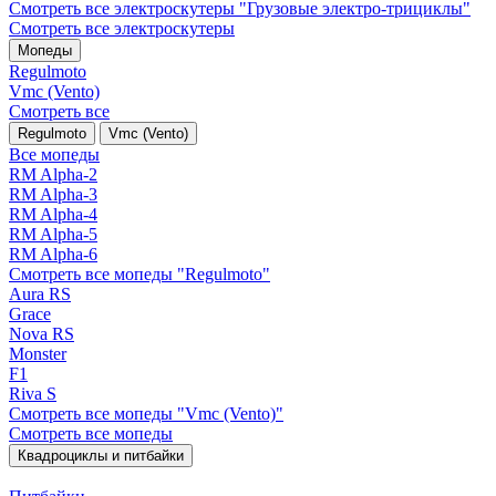
Смотреть все электро­скутеры "Грузовые электро‑трициклы"
Смотреть все электро­скутеры
Мопеды
Regulmoto
Vmc (Vento)
Смотреть все
Regulmoto
Vmc (Vento)
Все мопеды
RM Alpha-2
RM Alpha-3
RM Alpha-4
RM Alpha-5
RM Alpha-6
Смотреть все мопеды "Regulmoto"
Aura RS
Grace
Nova RS
Monster
F1
Riva S
Смотреть все мопеды "Vmc (Vento)"
Смотреть все мопеды
Квадроциклы и питбайки