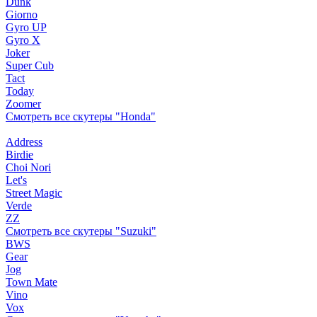
Dunk
Giorno
Gyro UP
Gyro X
Joker
Super Cub
Tact
Today
Zoomer
Смотреть все скутеры "Honda"
Address
Birdie
Choi Nori
Let's
Street Magic
Verde
ZZ
Смотреть все скутеры "Suzuki"
BWS
Gear
Jog
Town Mate
Vino
Vox