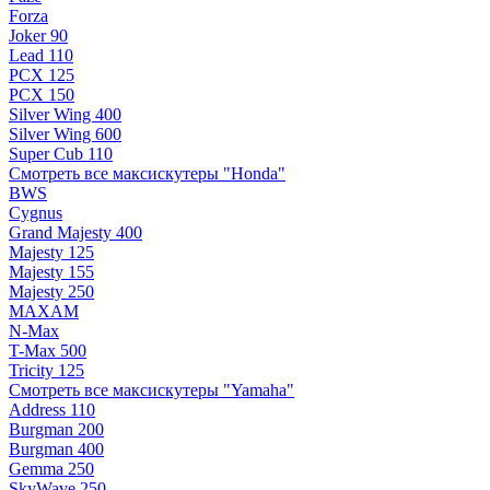
Forza
Joker 90
Lead 110
PCX 125
PCX 150
Silver Wing 400
Silver Wing 600
Super Cub 110
Смотреть все максискутеры "Honda"
BWS
Cygnus
Grand Majesty 400
Majesty 125
Majesty 155
Majesty 250
MAXAM
N-Max
T-Max 500
Tricity 125
Смотреть все максискутеры "Yamaha"
Address 110
Burgman 200
Burgman 400
Gemma 250
SkyWave 250