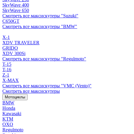
SkyWave 400
SkyWave 650
Смотреть все максискутеры "Suzuki"
C650GT
Смотреть все максискутеры "BMW"
X-1
XDV TRAVELER
GRIDO
XDV 300Si
Смотреть все максискутеры "Regulmoto"
T-15
T-16
Z-1
X-MAX
Смотреть все максискутеры "VMC (Vento)"
Смотреть все максискутеры
Мотоциклы
BMW
Honda
Kawasaki
KTM
OXO
Regulmoto