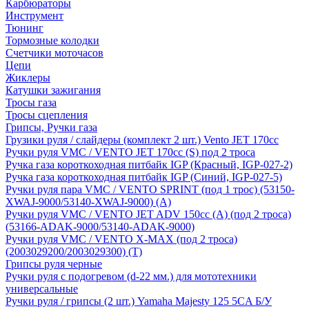
Карбюраторы
Инструмент
Тюнинг
Тормозные колодки
Счетчики моточасов
Цепи
Жиклеры
Катушки зажигания
Тросы газа
Тросы сцепления
Грипсы, Ручки газа
Грузики руля / слайдеры (комплект 2 шт.) Vento JET 170cc
Ручки руля VMC / VENTO JET 170cc (S) под 2 троса
Ручка газа короткоходная питбайк IGP (Красный, IGP-027-2)
Ручка газа короткоходная питбайк IGP (Синий, IGP-027-5)
Ручки руля пара VMC / VENTO SPRINT (под 1 трос) (53150-
XWAJ-9000/53140-XWAJ-9000) (A)
Ручки руля VMC / VENTO JET ADV 150cc (A) (под 2 троса)
(53166-ADAK-9000/53140-ADAK-9000)
Ручки руля VMC / VENTO X-MAX (под 2 троса)
(2003029200/2003029300) (T)
Грипсы руля черные
Ручки руля с подогревом (d-22 мм.) для мототехники
универсальные
Ручки руля / грипсы (2 шт.) Yamaha Majesty 125 5CA Б/У