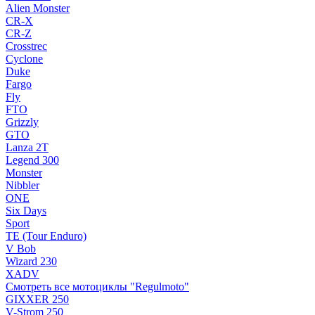
Alien Monster
CR-X
CR-Z
Crosstrec
Cyclone
Duke
Fargo
Fly
FTO
Grizzly
GTO
Lanza 2T
Legend 300
Monster
Nibbler
ONE
Six Days
Sport
TE (Tour Enduro)
V Bob
Wizard 230
XADV
Смотреть все мотоциклы "Regulmoto"
GIXXER 250
V-Strom 250