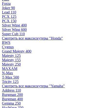
Forza
Joker 90
Lead 110
PCX 125
PCX 150
Silver Wing 400
Silver Wing 600
Super Cub 110
Смотреть все максискутеры "Honda"
BWS
Cygnus
Grand Majesty 400
Majesty 125
Majesty 155
Majesty 250
MAXAM
N-Max
T-Max 500
Tricity 125
Смотреть все максискутеры "Yamaha"
Address 110
Burgman 200
Burgman 400
Gemma 250
SkyWave 250