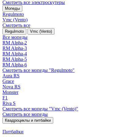
Смотреть все электро­скутеры
Мопеды
Regulmoto
Vmc (Vento)
Смотреть все
Regulmoto
Vmc (Vento)
Все мопеды
RM Alpha-2
RM Alpha-3
RM Alpha-4
RM Alpha-5
RM Alpha-6
Смотреть все мопеды "Regulmoto"
Aura RS
Grace
Nova RS
Monster
F1
Riva S
Смотреть все мопеды "Vmc (Vento)"
Смотреть все мопеды
Квадроциклы и питбайки
Питбайки