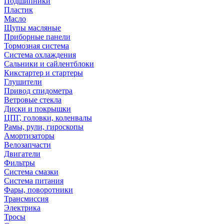
Подшипники
Пластик
Масло
Щупы масляные
Приборные панели
Тормозная система
Система охлаждения
Сальники и сайлентблоки
Кикстартер и стартеры
Глушители
Привод спидометра
Ветровые стекла
Диски и покрышки
ЦПГ, головки, коленвалы
Рамы, рули, гироскопы
Амортизаторы
Велозапчасти
Двигатели
Фильтры
Система смазки
Система питания
Фары, поворотники
Трансмиссия
Электрика
Тросы