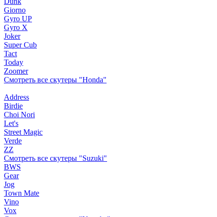
Dunk
Giorno
Gyro UP
Gyro X
Joker
Super Cub
Tact
Today
Zoomer
Смотреть все скутеры "Honda"
Address
Birdie
Choi Nori
Let's
Street Magic
Verde
ZZ
Смотреть все скутеры "Suzuki"
BWS
Gear
Jog
Town Mate
Vino
Vox