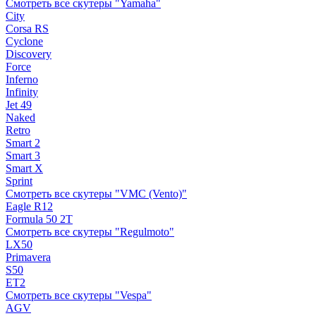
Смотреть все скутеры "Yamaha"
City
Corsa RS
Cyclone
Discovery
Force
Inferno
Infinity
Jet 49
Naked
Retro
Smart 2
Smart 3
Smart X
Sprint
Смотреть все скутеры "VMC (Vento)"
Eagle R12
Formula 50 2Т
Смотреть все скутеры "Regulmoto"
LX50
Primavera
S50
ET2
Смотреть все скутеры "Vespa"
AGV