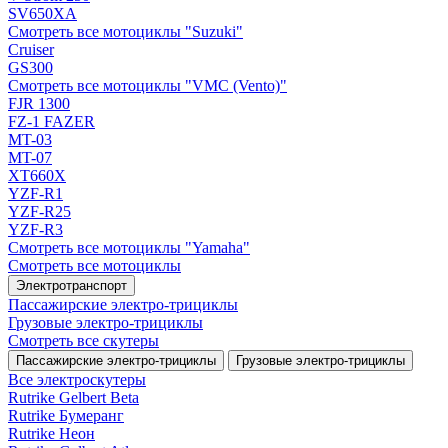
SV650XA
Смотреть все мотоциклы "Suzuki"
Cruiser
GS300
Смотреть все мотоциклы "VMC (Vento)"
FJR 1300
FZ-1 FAZER
MT-03
MT-07
XT660X
YZF-R1
YZF-R25
YZF-R3
Смотреть все мотоциклы "Yamaha"
Смотреть все мотоциклы
Электротранспорт
Пассажирские электро‑трициклы
Грузовые электро‑трициклы
Смотреть все скутеры
Пассажирские электро‑трициклы
Грузовые электро‑трициклы
Все электро­скутеры
Rutrike Gelbert Beta
Rutrike Бумеранг
Rutrike Неон