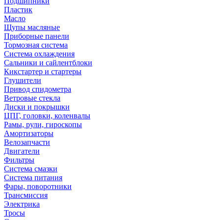
Подшипники
Пластик
Масло
Щупы масляные
Приборные панели
Тормозная система
Система охлаждения
Сальники и сайлентблоки
Кикстартер и стартеры
Глушители
Привод спидометра
Ветровые стекла
Диски и покрышки
ЦПГ, головки, коленвалы
Рамы, рули, гироскопы
Амортизаторы
Велозапчасти
Двигатели
Фильтры
Система смазки
Система питания
Фары, поворотники
Трансмиссия
Электрика
Тросы