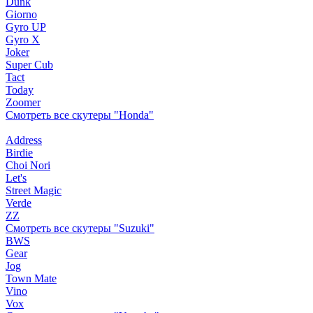
Dunk
Giorno
Gyro UP
Gyro X
Joker
Super Cub
Tact
Today
Zoomer
Смотреть все скутеры "Honda"
Address
Birdie
Choi Nori
Let's
Street Magic
Verde
ZZ
Смотреть все скутеры "Suzuki"
BWS
Gear
Jog
Town Mate
Vino
Vox