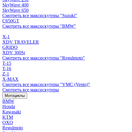
SkyWave 400
SkyWave 650
Смотреть все максискутеры "Suzuki"
C650GT
Смотреть все максискутеры "BMW"
X-1
XDV TRAVELER
GRIDO
XDV 300Si
Смотреть все максискутеры "Regulmoto"
T-15
T-16
Z-1
X-MAX
Смотреть все максискутеры "VMC (Vento)"
Смотреть все максискутеры
Мотоциклы
BMW
Honda
Kawasaki
KTM
OXO
Regulmoto