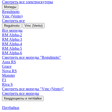
Смотреть все электро­скутеры
Мопеды
Regulmoto
Vmc (Vento)
Смотреть все
Regulmoto
Vmc (Vento)
Все мопеды
RM Alpha-2
RM Alpha-3
RM Alpha-4
RM Alpha-5
RM Alpha-6
Смотреть все мопеды "Regulmoto"
Aura RS
Grace
Nova RS
Monster
F1
Riva S
Смотреть все мопеды "Vmc (Vento)"
Смотреть все мопеды
Квадроциклы и питбайки
Питбайки