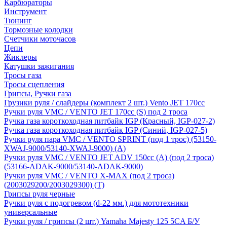
Карбюраторы
Инструмент
Тюнинг
Тормозные колодки
Счетчики моточасов
Цепи
Жиклеры
Катушки зажигания
Тросы газа
Тросы сцепления
Грипсы, Ручки газа
Грузики руля / слайдеры (комплект 2 шт.) Vento JET 170cc
Ручки руля VMC / VENTO JET 170cc (S) под 2 троса
Ручка газа короткоходная питбайк IGP (Красный, IGP-027-2)
Ручка газа короткоходная питбайк IGP (Синий, IGP-027-5)
Ручки руля пара VMC / VENTO SPRINT (под 1 трос) (53150-
XWAJ-9000/53140-XWAJ-9000) (A)
Ручки руля VMC / VENTO JET ADV 150cc (A) (под 2 троса)
(53166-ADAK-9000/53140-ADAK-9000)
Ручки руля VMC / VENTO X-MAX (под 2 троса)
(2003029200/2003029300) (T)
Грипсы руля черные
Ручки руля с подогревом (d-22 мм.) для мототехники
универсальные
Ручки руля / грипсы (2 шт.) Yamaha Majesty 125 5CA Б/У