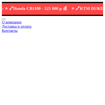
 🔗
Honda CB1100 -
525 000 р 💰
⭐️ 🔗
KTM DUKE 690 
О компании
Доставка и оплата
Контакты