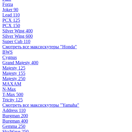
Forza
Joker 90
Lead 110
PCX 125
PCX 150
Silver Wing 400
Silver Wing 600
Super Cub 110
Смотреть все максискутеры "Honda"
BWS
Cygnus
Grand Majesty 400
Majesty 125
Majesty 155
Majesty 250
MAXAM
N-Max
T-Max 500
Tricity 125
Смотреть все максискутеры "Yamaha"
Address 110
Burgman 200
Burgman 400
Gemma 250
SkyWave 250