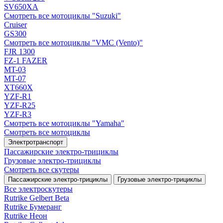
SV650XA
Смотреть все мотоциклы "Suzuki"
Cruiser
GS300
Смотреть все мотоциклы "VMC (Vento)"
FJR 1300
FZ-1 FAZER
MT-03
MT-07
XT660X
YZF-R1
YZF-R25
YZF-R3
Смотреть все мотоциклы "Yamaha"
Смотреть все мотоциклы
Электротранспорт
Пассажирские электро‑трициклы
Грузовые электро‑трициклы
Смотреть все скутеры
Пассажирские электро‑трициклы
Грузовые электро‑трициклы
Все электро­скутеры
Rutrike Gelbert Beta
Rutrike Бумеранг
Rutrike Неон