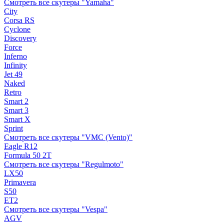
Смотреть все скутеры "Yamaha"
City
Corsa RS
Cyclone
Discovery
Force
Inferno
Infinity
Jet 49
Naked
Retro
Smart 2
Smart 3
Smart X
Sprint
Смотреть все скутеры "VMC (Vento)"
Eagle R12
Formula 50 2Т
Смотреть все скутеры "Regulmoto"
LX50
Primavera
S50
ET2
Смотреть все скутеры "Vespa"
AGV