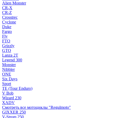
Alien Monster
CR-X
CR-Z
Crosstrec
Cyclone
Duke
Fargo
Fly
FTO
Grizzly
GTO
Lanza 2T
Legend 300
Monster
Nibbler
ONE
Six Days
Sport
TE (Tour Enduro)
V Bob
Wizard 230
XADV
Смотреть все мотоциклы "Regulmoto"
GIXXER 250
V-Strom 250