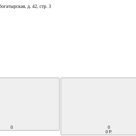
огатырская, д. 42, стр. 3
0
0
0 Р.