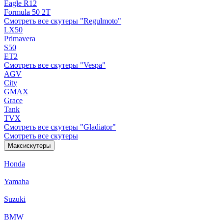
Eagle R12
Formula 50 2Т
Смотреть все скутеры "Regulmoto"
LX50
Primavera
S50
ET2
Смотреть все скутеры "Vespa"
AGV
City
GMAX
Grace
Tank
TVX
Смотреть все скутеры "Gladiator"
Смотреть все скутеры
Максискутеры
Honda
Yamaha
Suzuki
BMW