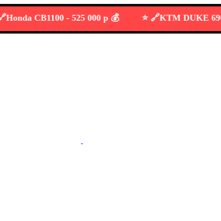
da CB1100 -
525 000 р 💰
⭐️ 🔗
KTM DUKE 690 -
38