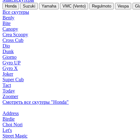
Honda
Suzuki
Yamaha
VMC (Vento)
Regulmoto
Vespa
Gl
Все скутеры
Benly
Bite
Canopy
Crea Scoopy
Cross Cub
Dio
Dunk
Giorno
Gyro UP
Gyro X
Joker
Super Cub
Tact
Today
Zoomer
Смотреть все скутеры "Honda"
Address
Birdie
Choi Nori
Let's
Street Magic