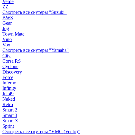
Verde
ZZ
Смотреть все скутеры "Suzuki"
BWS
Gear
Jog
Town Mate
Vino
Vox
Смотреть все скутеры "Yamaha"
City
Corsa RS
Cyclone
Discovery
Force
Inferno
Infinity
Jet 49
Naked
Retro
Smart 2
Smart 3
Smart X
Sprint
Смотреть все скутеры "VMC (Vento)"