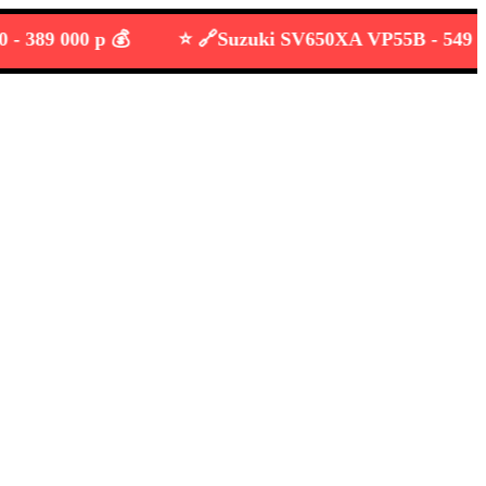
9 000 р 💰
⭐️ 🔗
Suzuki SV650XA VP55B -
549 000 р 