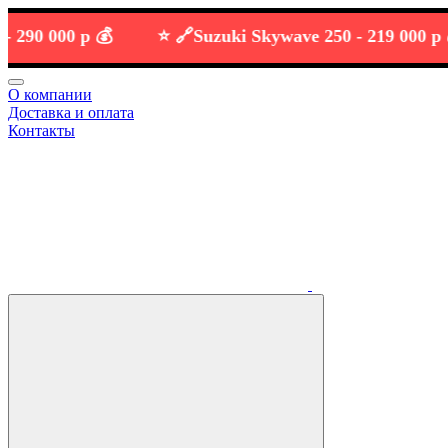
 000 р 💰
⭐️ 🔗
Suzuki Skywave 250 -
219 000 р 💰
О компании
Доставка и оплата
Контакты