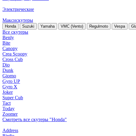
Электрические
Максискутеры
Honda
Suzuki
Yamaha
VMC (Vento)
Regulmoto
Vespa
Gl
Все скутеры
Benly
Bite
Canopy
Crea Scoopy
Cross Cub
Dio
Dunk
Giorno
Gyro UP
Gyro X
Joker
Super Cub
Tact
Today
Zoomer
Смотреть все скутеры "Honda"
Address
Birdie