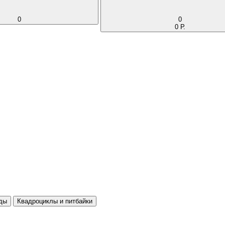
0
0
0 Р.
ды
Квадроциклы и питбайки