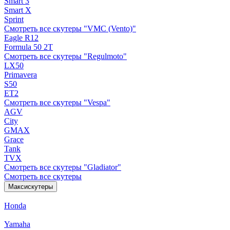
Smart 3
Smart X
Sprint
Смотреть все скутеры "VMC (Vento)"
Eagle R12
Formula 50 2Т
Смотреть все скутеры "Regulmoto"
LX50
Primavera
S50
ET2
Смотреть все скутеры "Vespa"
AGV
City
GMAX
Grace
Tank
TVX
Смотреть все скутеры "Gladiator"
Смотреть все скутеры
Максискутеры
Honda
Yamaha