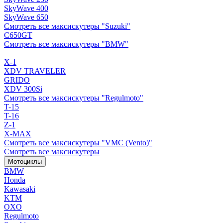
SkyWave 400
SkyWave 650
Смотреть все максискутеры "Suzuki"
C650GT
Смотреть все максискутеры "BMW"
X-1
XDV TRAVELER
GRIDO
XDV 300Si
Смотреть все максискутеры "Regulmoto"
T-15
T-16
Z-1
X-MAX
Смотреть все максискутеры "VMC (Vento)"
Смотреть все максискутеры
Мотоциклы
BMW
Honda
Kawasaki
KTM
OXO
Regulmoto