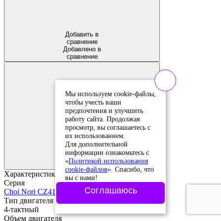
Добавить в
сравнение
Добавлено в
сравнение
Мы используем cookie-файлы,
чтобы учесть ваши
предпочтения и улучшить
работу сайта. Продолжая
просмотр, вы соглашаетесь с
их использованием.
Добавить в
Для дополнительной
избранное
информации ознакомьтесь с
Добавлено в
«
Политикой использования
избранное
cookie-файлов
». Спасибо, что
Характеристики
вы с нами!
Серия
Соглашаюсь
Choi Nori CZ41A
Тип двигателя
4-тактный
Объем двигателя