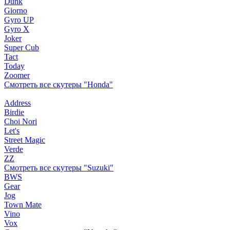
Dunk
Giorno
Gyro UP
Gyro X
Joker
Super Cub
Tact
Today
Zoomer
Смотреть все скутеры "Honda"
Address
Birdie
Choi Nori
Let's
Street Magic
Verde
ZZ
Смотреть все скутеры "Suzuki"
BWS
Gear
Jog
Town Mate
Vino
Vox