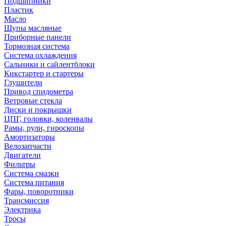
Подшипники
Пластик
Масло
Щупы масляные
Приборные панели
Тормозная система
Система охлаждения
Сальники и сайлентблоки
Кикстартер и стартеры
Глушители
Привод спидометра
Ветровые стекла
Диски и покрышки
ЦПГ, головки, коленвалы
Рамы, рули, гироскопы
Амортизаторы
Велозапчасти
Двигатели
Фильтры
Система смазки
Система питания
Фары, поворотники
Трансмиссия
Электрика
Тросы