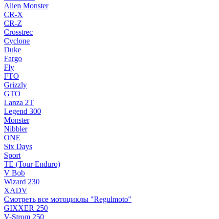
Alien Monster
CR-X
CR-Z
Crosstrec
Cyclone
Duke
Fargo
Fly
FTO
Grizzly
GTO
Lanza 2T
Legend 300
Monster
Nibbler
ONE
Six Days
Sport
TE (Tour Enduro)
V Bob
Wizard 230
XADV
Смотреть все мотоциклы "Regulmoto"
GIXXER 250
V-Strom 250