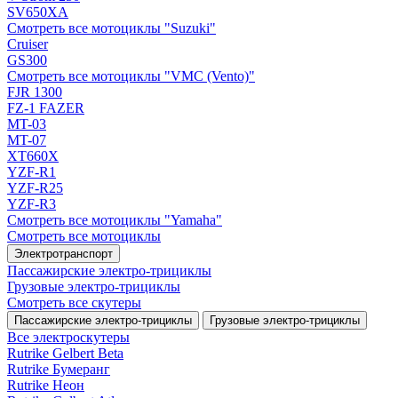
SV650XA
Смотреть все мотоциклы "Suzuki"
Cruiser
GS300
Смотреть все мотоциклы "VMC (Vento)"
FJR 1300
FZ-1 FAZER
MT-03
MT-07
XT660X
YZF-R1
YZF-R25
YZF-R3
Смотреть все мотоциклы "Yamaha"
Смотреть все мотоциклы
Электротранспорт
Пассажирские электро‑трициклы
Грузовые электро‑трициклы
Смотреть все скутеры
Пассажирские электро‑трициклы
Грузовые электро‑трициклы
Все электро­скутеры
Rutrike Gelbert Beta
Rutrike Бумеранг
Rutrike Неон