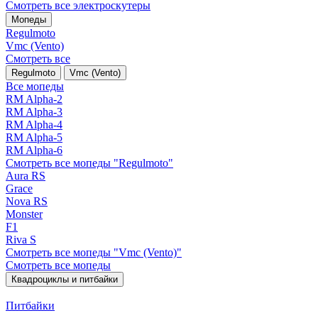
Смотреть все электро­скутеры
Мопеды
Regulmoto
Vmc (Vento)
Смотреть все
Regulmoto
Vmc (Vento)
Все мопеды
RM Alpha-2
RM Alpha-3
RM Alpha-4
RM Alpha-5
RM Alpha-6
Смотреть все мопеды "Regulmoto"
Aura RS
Grace
Nova RS
Monster
F1
Riva S
Смотреть все мопеды "Vmc (Vento)"
Смотреть все мопеды
Квадроциклы и питбайки
Питбайки