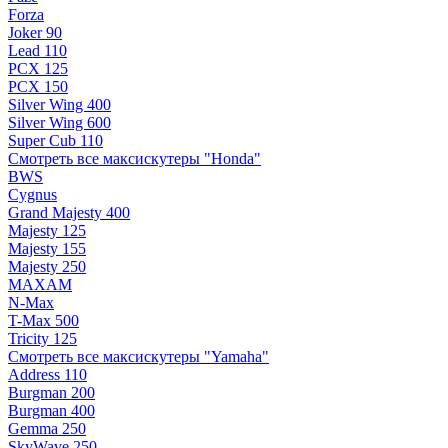
Forza
Joker 90
Lead 110
PCX 125
PCX 150
Silver Wing 400
Silver Wing 600
Super Cub 110
Смотреть все максискутеры "Honda"
BWS
Cygnus
Grand Majesty 400
Majesty 125
Majesty 155
Majesty 250
MAXAM
N-Max
T-Max 500
Tricity 125
Смотреть все максискутеры "Yamaha"
Address 110
Burgman 200
Burgman 400
Gemma 250
SkyWave 250