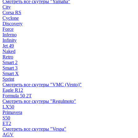
Смотреть все скутеры "Yamaha"
City
Corsa RS
Cyclone
Discovery
Force
Inferno
Infinity
Jet 49
Naked
Retro
Smart 2
Smart 3
Smart X
Sprint
Смотреть все скутеры "VMC (Vento)"
Eagle R12
Formula 50 2Т
Смотреть все скутеры "Regulmoto"
LX50
Primavera
S50
ET2
Смотреть все скутеры "Vespa"
AGV