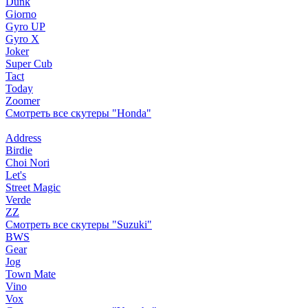
Dunk
Giorno
Gyro UP
Gyro X
Joker
Super Cub
Tact
Today
Zoomer
Смотреть все скутеры "Honda"
Address
Birdie
Choi Nori
Let's
Street Magic
Verde
ZZ
Смотреть все скутеры "Suzuki"
BWS
Gear
Jog
Town Mate
Vino
Vox