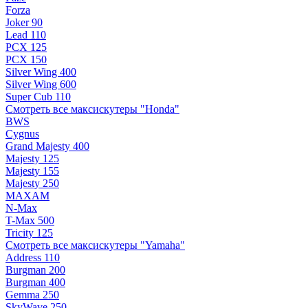
Forza
Joker 90
Lead 110
PCX 125
PCX 150
Silver Wing 400
Silver Wing 600
Super Cub 110
Смотреть все максискутеры "Honda"
BWS
Cygnus
Grand Majesty 400
Majesty 125
Majesty 155
Majesty 250
MAXAM
N-Max
T-Max 500
Tricity 125
Смотреть все максискутеры "Yamaha"
Address 110
Burgman 200
Burgman 400
Gemma 250
SkyWave 250