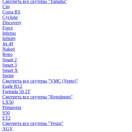
Смотреть все скутеры "Yamaha"
City
Corsa RS
Cyclone
Discovery
Force
Inferno
Infinity
Jet 49
Naked
Retro
Smart 2
Smart 3
Smart X
Sprint
Смотреть все скутеры "VMC (Vento)"
Eagle R12
Formula 50 2Т
Смотреть все скутеры "Regulmoto"
LX50
Primavera
S50
ET2
Смотреть все скутеры "Vespa"
AGV