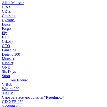
Alien Monster
CR-X
CR-Z
Crosstrec
Cyclone
Duke
Fargo
Fly
FTO
Grizzly
GTO
Lanza 2T
Legend 300
Monster
Nibbler
ONE
Six Days
Sport
TE (Tour Enduro)
V Bob
Wizard 230
XADV
Смотреть все мотоциклы "Regulmoto"
GIXXER 250
V-Strom 250