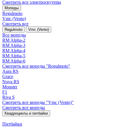
Смотреть все электро­скутеры
Мопеды
Regulmoto
Vmc (Vento)
Смотреть все
Regulmoto
Vmc (Vento)
Все мопеды
RM Alpha-2
RM Alpha-3
RM Alpha-4
RM Alpha-5
RM Alpha-6
Смотреть все мопеды "Regulmoto"
Aura RS
Grace
Nova RS
Monster
F1
Riva S
Смотреть все мопеды "Vmc (Vento)"
Смотреть все мопеды
Квадроциклы и питбайки
Питбайки