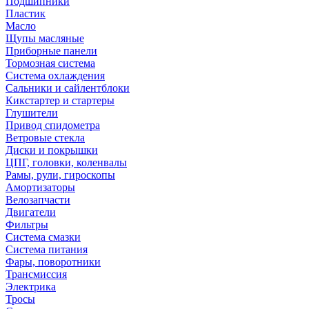
Подшипники
Пластик
Масло
Щупы масляные
Приборные панели
Тормозная система
Система охлаждения
Сальники и сайлентблоки
Кикстартер и стартеры
Глушители
Привод спидометра
Ветровые стекла
Диски и покрышки
ЦПГ, головки, коленвалы
Рамы, рули, гироскопы
Амортизаторы
Велозапчасти
Двигатели
Фильтры
Система смазки
Система питания
Фары, поворотники
Трансмиссия
Электрика
Тросы