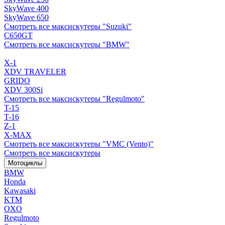
SkyWave 400
SkyWave 650
Смотреть все максискутеры "Suzuki"
C650GT
Смотреть все максискутеры "BMW"
X-1
XDV TRAVELER
GRIDO
XDV 300Si
Смотреть все максискутеры "Regulmoto"
T-15
T-16
Z-1
X-MAX
Смотреть все максискутеры "VMC (Vento)"
Смотреть все максискутеры
Мотоциклы
BMW
Honda
Kawasaki
KTM
OXO
Regulmoto