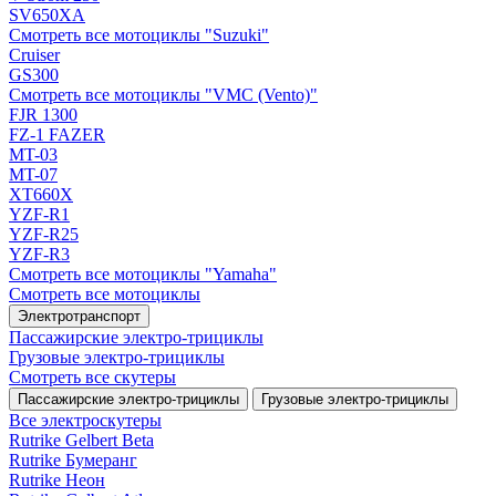
SV650XA
Смотреть все мотоциклы "Suzuki"
Cruiser
GS300
Смотреть все мотоциклы "VMC (Vento)"
FJR 1300
FZ-1 FAZER
MT-03
MT-07
XT660X
YZF-R1
YZF-R25
YZF-R3
Смотреть все мотоциклы "Yamaha"
Смотреть все мотоциклы
Электротранспорт
Пассажирские электро‑трициклы
Грузовые электро‑трициклы
Смотреть все скутеры
Пассажирские электро‑трициклы
Грузовые электро‑трициклы
Все электро­скутеры
Rutrike Gelbert Beta
Rutrike Бумеранг
Rutrike Неон