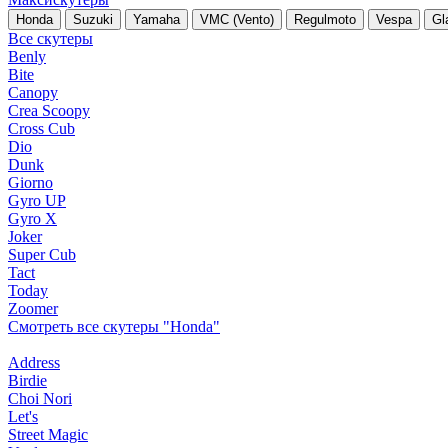
Honda
Suzuki
Yamaha
VMC (Vento)
Regulmoto
Vespa
Gl
Все скутеры
Benly
Bite
Canopy
Crea Scoopy
Cross Cub
Dio
Dunk
Giorno
Gyro UP
Gyro X
Joker
Super Cub
Tact
Today
Zoomer
Смотреть все скутеры "Honda"
Address
Birdie
Choi Nori
Let's
Street Magic