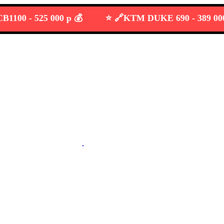
0 -
525 000 р 💰
⭐️ 🔗
KTM DUKE 690 -
389 000 р 💰