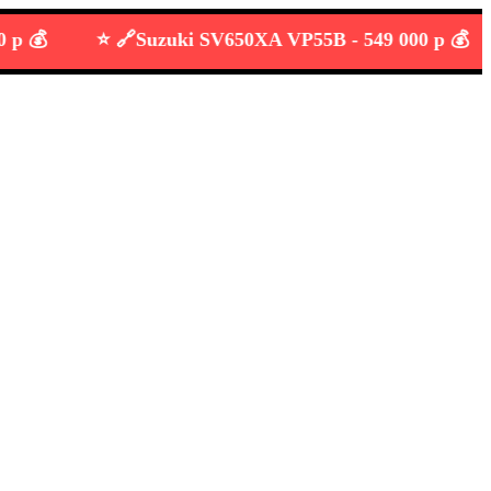
⭐️ 🔗
Suzuki SV650XA VP55B -
549 000 р 💰
⭐️