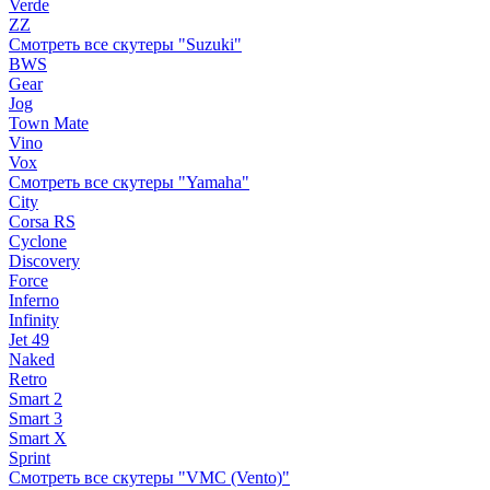
Verde
ZZ
Смотреть все скутеры "Suzuki"
BWS
Gear
Jog
Town Mate
Vino
Vox
Смотреть все скутеры "Yamaha"
City
Corsa RS
Cyclone
Discovery
Force
Inferno
Infinity
Jet 49
Naked
Retro
Smart 2
Smart 3
Smart X
Sprint
Смотреть все скутеры "VMC (Vento)"