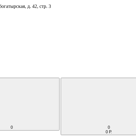
огатырская, д. 42, стр. 3
0
0
0 Р.