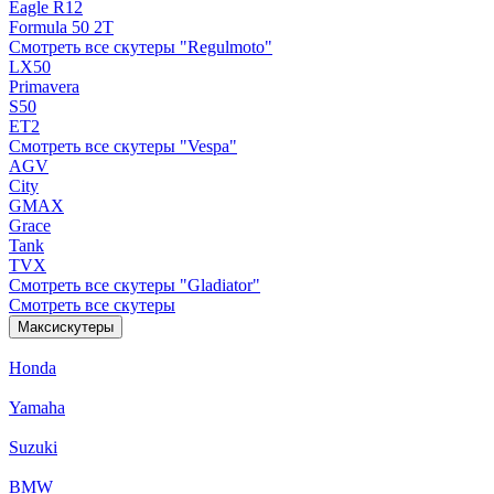
Eagle R12
Formula 50 2Т
Смотреть все скутеры "Regulmoto"
LX50
Primavera
S50
ET2
Смотреть все скутеры "Vespa"
AGV
City
GMAX
Grace
Tank
TVX
Смотреть все скутеры "Gladiator"
Смотреть все скутеры
Максискутеры
Honda
Yamaha
Suzuki
BMW