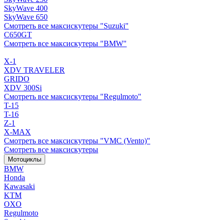
SkyWave 400
SkyWave 650
Смотреть все максискутеры "Suzuki"
C650GT
Смотреть все максискутеры "BMW"
X-1
XDV TRAVELER
GRIDO
XDV 300Si
Смотреть все максискутеры "Regulmoto"
T-15
T-16
Z-1
X-MAX
Смотреть все максискутеры "VMC (Vento)"
Смотреть все максискутеры
Мотоциклы
BMW
Honda
Kawasaki
KTM
OXO
Regulmoto