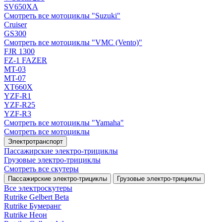
SV650XA
Смотреть все мотоциклы "Suzuki"
Cruiser
GS300
Смотреть все мотоциклы "VMC (Vento)"
FJR 1300
FZ-1 FAZER
MT-03
MT-07
XT660X
YZF-R1
YZF-R25
YZF-R3
Смотреть все мотоциклы "Yamaha"
Смотреть все мотоциклы
Электротранспорт
Пассажирские электро‑трициклы
Грузовые электро‑трициклы
Смотреть все скутеры
Пассажирские электро‑трициклы
Грузовые электро‑трициклы
Все электро­скутеры
Rutrike Gelbert Beta
Rutrike Бумеранг
Rutrike Неон