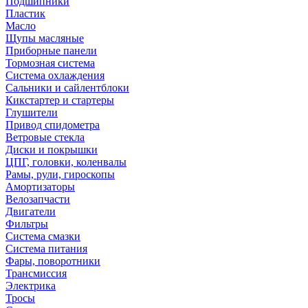
Подшипники
Пластик
Масло
Щупы масляные
Приборные панели
Тормозная система
Система охлаждения
Сальники и сайлентблоки
Кикстартер и стартеры
Глушители
Привод спидометра
Ветровые стекла
Диски и покрышки
ЦПГ, головки, коленвалы
Рамы, рули, гироскопы
Амортизаторы
Велозапчасти
Двигатели
Фильтры
Система смазки
Система питания
Фары, поворотники
Трансмиссия
Электрика
Тросы