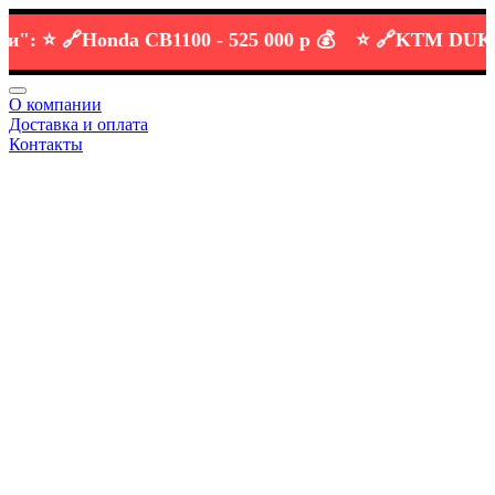
⭐️ 🔗
Honda CB1100 -
525 000 р 💰
⭐️ 🔗
KTM DUKE 690
О компании
Доставка и оплата
Контакты