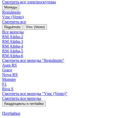
Смотреть все электро­скутеры
Мопеды
Regulmoto
Vmc (Vento)
Смотреть все
Regulmoto
Vmc (Vento)
Все мопеды
RM Alpha-2
RM Alpha-3
RM Alpha-4
RM Alpha-5
RM Alpha-6
Смотреть все мопеды "Regulmoto"
Aura RS
Grace
Nova RS
Monster
F1
Riva S
Смотреть все мопеды "Vmc (Vento)"
Смотреть все мопеды
Квадроциклы и питбайки
Питбайки