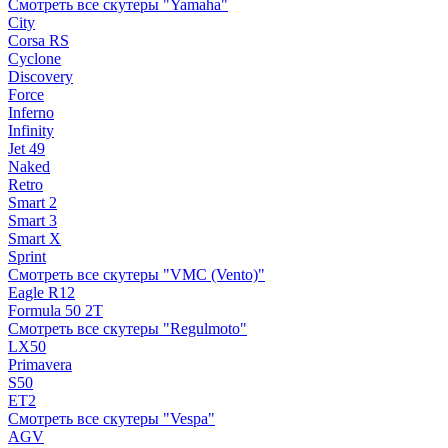
Смотреть все скутеры "Yamaha"
City
Corsa RS
Cyclone
Discovery
Force
Inferno
Infinity
Jet 49
Naked
Retro
Smart 2
Smart 3
Smart X
Sprint
Смотреть все скутеры "VMC (Vento)"
Eagle R12
Formula 50 2Т
Смотреть все скутеры "Regulmoto"
LX50
Primavera
S50
ET2
Смотреть все скутеры "Vespa"
AGV