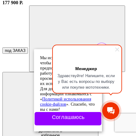
177 900 Р.
под ЗАКАЗ
Добавить в
Мы используем cookie-файлы,
сравнение
чтобы учесть ваши
Добавлено в
Менеджер
предпочтения и улучшить
сравнение
работу сайта. Продолжая
Здравствуйте! Напишите, если
просмотр, вы соглашаетесь с
у Вас есть вопросы по выбору
их использованием.
или покупке мототехники.
Для дополнительной
информации ознакомьтесь с
«
Политикой использования
cookie-файлов
». Спасибо, что
вы с нами!
Соглашаюсь
Добавить в
избранное
Добавлено в
избранное