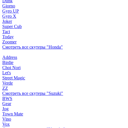
Dunk
Giorno
Gyro UP
Gyro X
Joker
Super Cub
Tact
Today
Zoomer
Смотреть все скутеры "Honda"
Address
Birdie
Choi Nori
Let's
Street Magic
Verde
ZZ
Смотреть все скутеры "Suzuki"
BWS
Gear
Jog
Town Mate
Vino
Vox