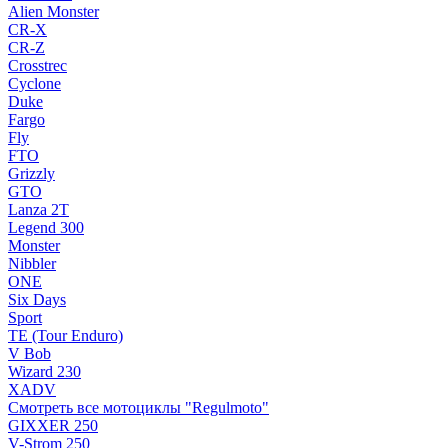
Alien Monster
CR-X
CR-Z
Crosstrec
Cyclone
Duke
Fargo
Fly
FTO
Grizzly
GTO
Lanza 2T
Legend 300
Monster
Nibbler
ONE
Six Days
Sport
TE (Tour Enduro)
V Bob
Wizard 230
XADV
Смотреть все мотоциклы "Regulmoto"
GIXXER 250
V-Strom 250