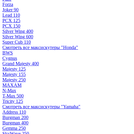
Forza
Joker 90
Lead 110
PCX 125
PCX 150
Silver Wing 400
Silver Wing 600
Super Cub 110
Смотреть все максискутеры "Honda"
BWS
Cygnus
Grand Majesty 400
Majesty 125
Majesty 155
Majesty 250
MAXAM
N-Max
T-Max 500
Tricity 125
Смотреть все максискутеры "Yamaha"
Address 110
Burgman 200
Burgman 400
Gemma 250
SkyWave 250