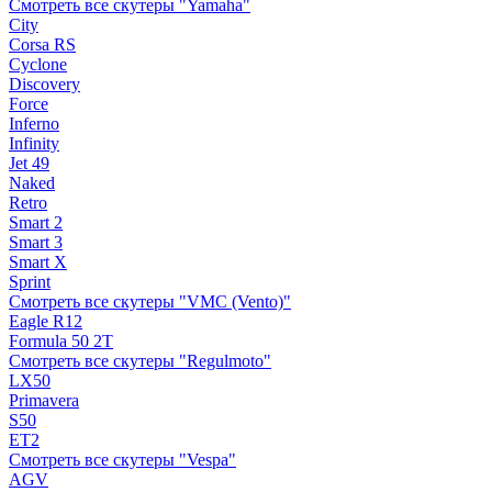
Смотреть все скутеры "Yamaha"
City
Corsa RS
Cyclone
Discovery
Force
Inferno
Infinity
Jet 49
Naked
Retro
Smart 2
Smart 3
Smart X
Sprint
Смотреть все скутеры "VMC (Vento)"
Eagle R12
Formula 50 2Т
Смотреть все скутеры "Regulmoto"
LX50
Primavera
S50
ET2
Смотреть все скутеры "Vespa"
AGV