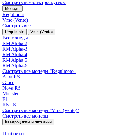
Смотреть все электро­скутеры
Мопеды
Regulmoto
Vmc (Vento)
Смотреть все
Regulmoto
Vmc (Vento)
Все мопеды
RM Alpha-2
RM Alpha-3
RM Alpha-4
RM Alpha-5
RM Alpha-6
Смотреть все мопеды "Regulmoto"
Aura RS
Grace
Nova RS
Monster
F1
Riva S
Смотреть все мопеды "Vmc (Vento)"
Смотреть все мопеды
Квадроциклы и питбайки
Питбайки