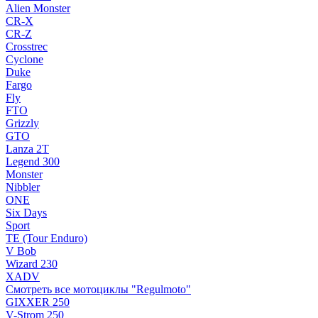
Alien Monster
CR-X
CR-Z
Crosstrec
Cyclone
Duke
Fargo
Fly
FTO
Grizzly
GTO
Lanza 2T
Legend 300
Monster
Nibbler
ONE
Six Days
Sport
TE (Tour Enduro)
V Bob
Wizard 230
XADV
Смотреть все мотоциклы "Regulmoto"
GIXXER 250
V-Strom 250