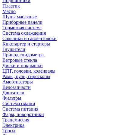
Подшипники
Пластик
Масло
Щупы масляные
Приборные панели
Тормозная система
Система охлаждения
Сальники и сайлентблоки
Кикстартер и стартеры
Глушители
Привод спидометра
Ветровые стекла
Диски и покрышки
ЦПГ, головки, коленвалы
Рамы, рули, гироскопы
Амортизаторы
Велозапчасти
Двигатели
Фильтры
Система смазки
Система питания
Фары, поворотники
Трансмиссия
Электрика
Тросы