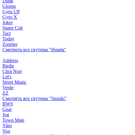
Dunk
Giorno
Gyro UP
Gyro X
Joker
Super Cub
Tact
Today
Zoomer
Смотреть все скутеры "Honda"
Address
Birdie
Choi Nori
Let's
Street Magic
Verde
ZZ
Смотреть все скутеры "Suzuki"
BWS
Gear
Jog
Town Mate
Vino
Vox