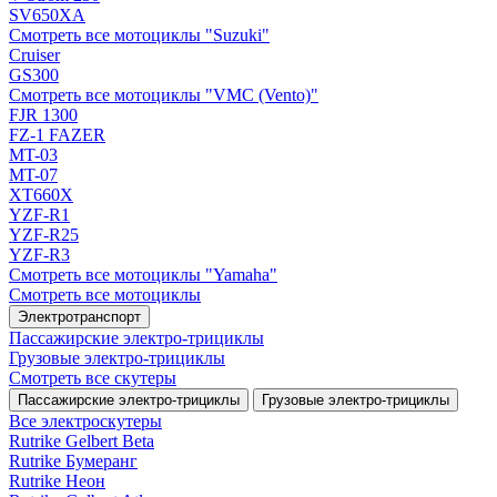
SV650XA
Смотреть все мотоциклы "Suzuki"
Cruiser
GS300
Смотреть все мотоциклы "VMC (Vento)"
FJR 1300
FZ-1 FAZER
MT-03
MT-07
XT660X
YZF-R1
YZF-R25
YZF-R3
Смотреть все мотоциклы "Yamaha"
Смотреть все мотоциклы
Электротранспорт
Пассажирские электро‑трициклы
Грузовые электро‑трициклы
Смотреть все скутеры
Пассажирские электро‑трициклы
Грузовые электро‑трициклы
Все электро­скутеры
Rutrike Gelbert Beta
Rutrike Бумеранг
Rutrike Неон