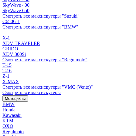
SkyWave 400
SkyWave 650
Смотреть все максискутеры "Suzuki"
C650GT
Смотреть все максискутеры "BMW"
X-1
XDV TRAVELER
GRIDO
XDV 300Si
Смотреть все максискутеры "Regulmoto"
T-15
T-16
Z-1
X-MAX
Смотреть все максискутеры "VMC (Vento)"
Смотреть все максискутеры
Мотоциклы
BMW
Honda
Kawasaki
KTM
OXO
Regulmoto