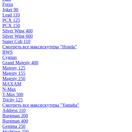
Forza
Joker 90
Lead 110
PCX 125
PCX 150
Silver Wing 400
Silver Wing 600
Super Cub 110
Смотреть все максискутеры "Honda"
BWS
Cygnus
Grand Majesty 400
Majesty 125
Majesty 155
Majesty 250
MAXAM
N-Max
T-Max 500
Tricity 125
Смотреть все максискутеры "Yamaha"
Address 110
Burgman 200
Burgman 400
Gemma 250
SkyWave 250