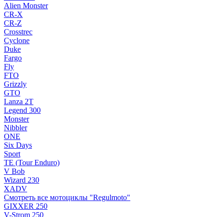
Alien Monster
CR-X
CR-Z
Crosstrec
Cyclone
Duke
Fargo
Fly
FTO
Grizzly
GTO
Lanza 2T
Legend 300
Monster
Nibbler
ONE
Six Days
Sport
TE (Tour Enduro)
V Bob
Wizard 230
XADV
Смотреть все мотоциклы "Regulmoto"
GIXXER 250
V-Strom 250