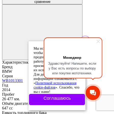
сравнение
Добавить в
Мы используем cookie-файлы,
избранное
чтобы учесть ваши
Добавлено в
Менеджер
предпочтения и улучшить
избранное
работу сайта. Продолжая
Характеристики
Здравствуйте! Напишите, если
просмотр, вы соглашаетесь с
Бренд
у Вас есть вопросы по выбору
их использованием.
BMW
или покупке мототехники.
Для дополнительной
Серия
информации ознакомьтесь с
WB1013301
«
Политикой использования
Год
cookie-файлов
». Спасибо, что
2014
вы с нами!
Пробег
Соглашаюсь
26 477 км.
Объём двигателя
647 cc
Емкость топливного бака