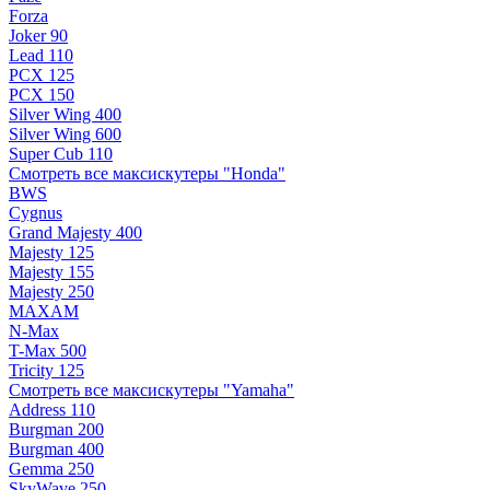
Forza
Joker 90
Lead 110
PCX 125
PCX 150
Silver Wing 400
Silver Wing 600
Super Cub 110
Смотреть все максискутеры "Honda"
BWS
Cygnus
Grand Majesty 400
Majesty 125
Majesty 155
Majesty 250
MAXAM
N-Max
T-Max 500
Tricity 125
Смотреть все максискутеры "Yamaha"
Address 110
Burgman 200
Burgman 400
Gemma 250
SkyWave 250