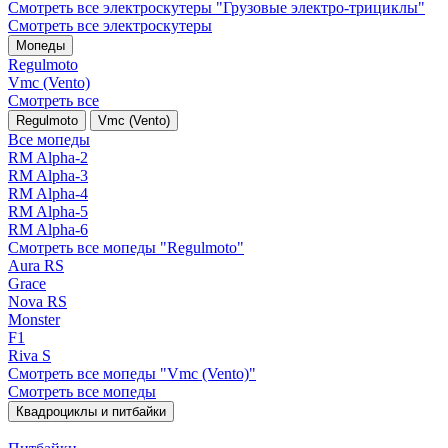
Смотреть все электро­скутеры "Грузовые электро‑трициклы"
Смотреть все электро­скутеры
Мопеды
Regulmoto
Vmc (Vento)
Смотреть все
Regulmoto
Vmc (Vento)
Все мопеды
RM Alpha-2
RM Alpha-3
RM Alpha-4
RM Alpha-5
RM Alpha-6
Смотреть все мопеды "Regulmoto"
Aura RS
Grace
Nova RS
Monster
F1
Riva S
Смотреть все мопеды "Vmc (Vento)"
Смотреть все мопеды
Квадроциклы и питбайки