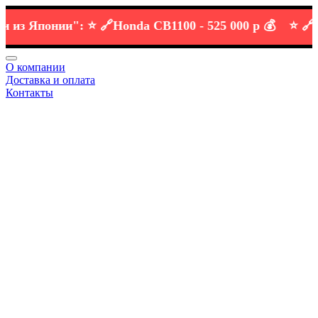
 Японии":
⭐️ 🔗
Honda CB1100 -
525 000 р 💰
⭐️ 🔗
KTM 
О компании
Доставка и оплата
Контакты