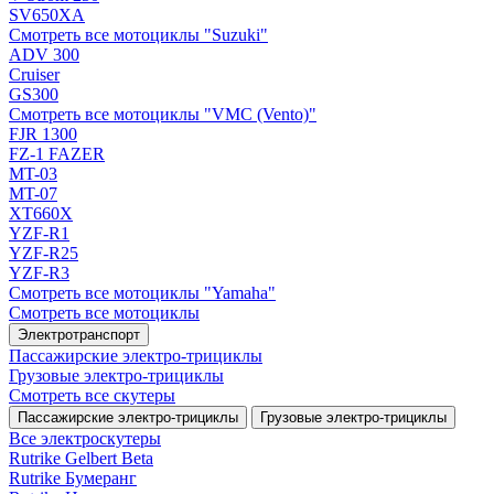
SV650XA
Смотреть все мотоциклы "Suzuki"
ADV 300
Cruiser
GS300
Смотреть все мотоциклы "VMC (Vento)"
FJR 1300
FZ-1 FAZER
MT-03
MT-07
XT660X
YZF-R1
YZF-R25
YZF-R3
Смотреть все мотоциклы "Yamaha"
Смотреть все мотоциклы
Электротранспорт
Пассажирские электро‑трициклы
Грузовые электро‑трициклы
Смотреть все скутеры
Пассажирские электро‑трициклы
Грузовые электро‑трициклы
Все электро­скутеры
Rutrike Gelbert Beta
Rutrike Бумеранг