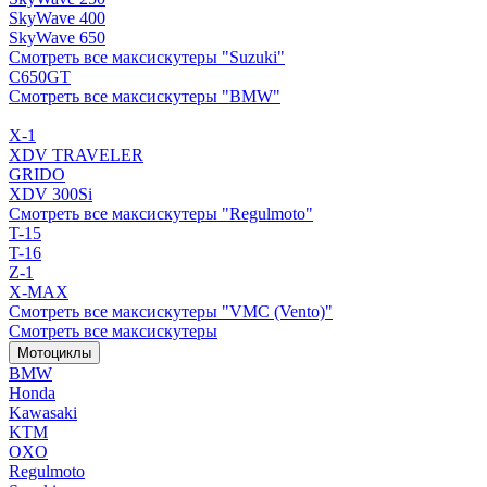
SkyWave 400
SkyWave 650
Смотреть все максискутеры "Suzuki"
C650GT
Смотреть все максискутеры "BMW"
X-1
XDV TRAVELER
GRIDO
XDV 300Si
Смотреть все максискутеры "Regulmoto"
T-15
T-16
Z-1
X-MAX
Смотреть все максискутеры "VMC (Vento)"
Смотреть все максискутеры
Мотоциклы
BMW
Honda
Kawasaki
KTM
OXO
Regulmoto