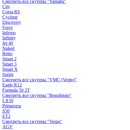
Смотреть все скутеры "Yamaha"
City
Corsa RS
Cyclone
Discovery
Force
Inferno
Infinity
Jet 49
Naked
Retro
Smart 2
Smart 3
Smart X
Sprint
Смотреть все скутеры "VMC (Vento)"
Eagle R12
Formula 50 2Т
Смотреть все скутеры "Regulmoto"
LX50
Primavera
S50
ET2
Смотреть все скутеры "Vespa"
AGV