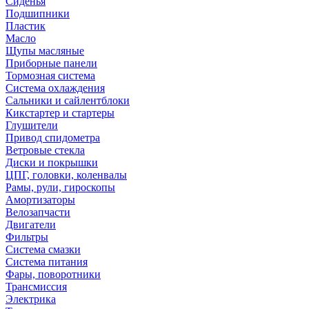
Сиденья
Подшипники
Пластик
Масло
Щупы масляные
Приборные панели
Тормозная система
Система охлаждения
Сальники и сайлентблоки
Кикстартер и стартеры
Глушители
Привод спидометра
Ветровые стекла
Диски и покрышки
ЦПГ, головки, коленвалы
Рамы, рули, гироскопы
Амортизаторы
Велозапчасти
Двигатели
Фильтры
Система смазки
Система питания
Фары, поворотники
Трансмиссия
Электрика