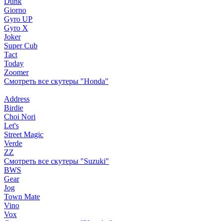
Dunk
Giorno
Gyro UP
Gyro X
Joker
Super Cub
Tact
Today
Zoomer
Смотреть все скутеры "Honda"
Address
Birdie
Choi Nori
Let's
Street Magic
Verde
ZZ
Смотреть все скутеры "Suzuki"
BWS
Gear
Jog
Town Mate
Vino
Vox