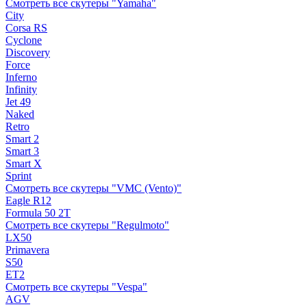
Смотреть все скутеры "Yamaha"
City
Corsa RS
Cyclone
Discovery
Force
Inferno
Infinity
Jet 49
Naked
Retro
Smart 2
Smart 3
Smart X
Sprint
Смотреть все скутеры "VMC (Vento)"
Eagle R12
Formula 50 2Т
Смотреть все скутеры "Regulmoto"
LX50
Primavera
S50
ET2
Смотреть все скутеры "Vespa"
AGV