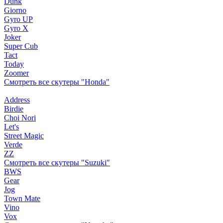
Dunk
Giorno
Gyro UP
Gyro X
Joker
Super Cub
Tact
Today
Zoomer
Смотреть все скутеры "Honda"
Address
Birdie
Choi Nori
Let's
Street Magic
Verde
ZZ
Смотреть все скутеры "Suzuki"
BWS
Gear
Jog
Town Mate
Vino
Vox