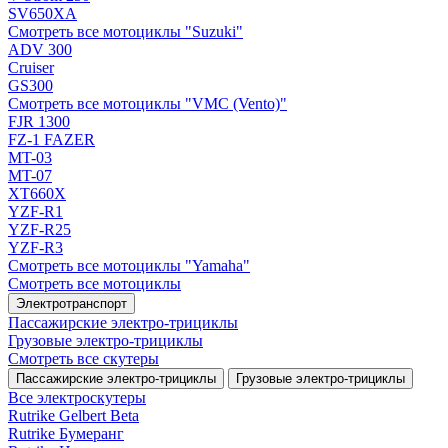
SV650XA
Смотреть все мотоциклы "Suzuki"
ADV 300
Cruiser
GS300
Смотреть все мотоциклы "VMC (Vento)"
FJR 1300
FZ-1 FAZER
MT-03
MT-07
XT660X
YZF-R1
YZF-R25
YZF-R3
Смотреть все мотоциклы "Yamaha"
Смотреть все мотоциклы
Электротранспорт
Пассажирские электро‑трициклы
Грузовые электро‑трициклы
Смотреть все скутеры
Пассажирские электро‑трициклы
Грузовые электро‑трициклы
Все электро­скутеры
Rutrike Gelbert Beta
Rutrike Бумеранг