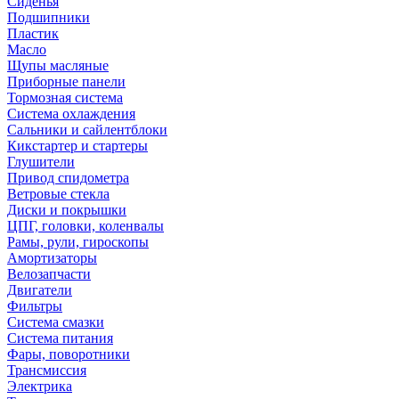
Сиденья
Подшипники
Пластик
Масло
Щупы масляные
Приборные панели
Тормозная система
Система охлаждения
Сальники и сайлентблоки
Кикстартер и стартеры
Глушители
Привод спидометра
Ветровые стекла
Диски и покрышки
ЦПГ, головки, коленвалы
Рамы, рули, гироскопы
Амортизаторы
Велозапчасти
Двигатели
Фильтры
Система смазки
Система питания
Фары, поворотники
Трансмиссия
Электрика