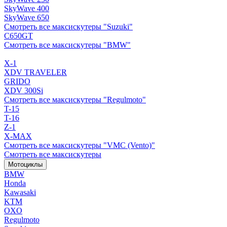
SkyWave 400
SkyWave 650
Смотреть все максискутеры "Suzuki"
C650GT
Смотреть все максискутеры "BMW"
X-1
XDV TRAVELER
GRIDO
XDV 300Si
Смотреть все максискутеры "Regulmoto"
T-15
T-16
Z-1
X-MAX
Смотреть все максискутеры "VMC (Vento)"
Смотреть все максискутеры
Мотоциклы
BMW
Honda
Kawasaki
KTM
OXO
Regulmoto