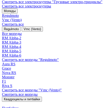
Смотреть все электро­скутеры "Грузовые электро‑трициклы"
Смотреть все электро­скутеры
Мопеды
Regulmoto
Vmc (Vento)
Смотреть все
Regulmoto
Vmc (Vento)
Все мопеды
RM Alpha-2
RM Alpha-3
RM Alpha-4
RM Alpha-5
RM Alpha-6
Смотреть все мопеды "Regulmoto"
Aura RS
Grace
Nova RS
Monster
F1
Riva S
Смотреть все мопеды "Vmc (Vento)"
Смотреть все мопеды
Квадроциклы и питбайки