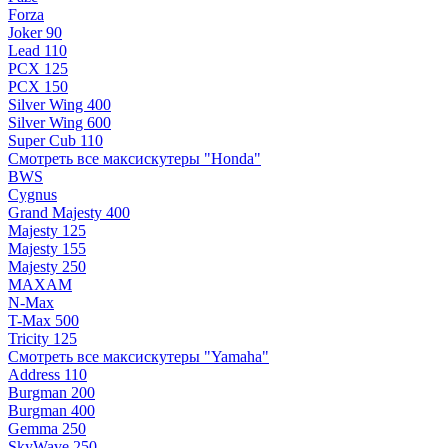
Forza
Joker 90
Lead 110
PCX 125
PCX 150
Silver Wing 400
Silver Wing 600
Super Cub 110
Смотреть все максискутеры "Honda"
BWS
Cygnus
Grand Majesty 400
Majesty 125
Majesty 155
Majesty 250
MAXAM
N-Max
T-Max 500
Tricity 125
Смотреть все максискутеры "Yamaha"
Address 110
Burgman 200
Burgman 400
Gemma 250
SkyWave 250