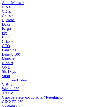
Alien Monster
CR-X
CR-Z
Crosstrec
Cyclone
Duke
Fargo
Fly
FTO
Grizzly
GTO
Lanza 2T
Legend 300
Monster
Nibbler
ONE
Six Days
Sport
TE (Tour Enduro)
V Bob
Wizard 230
XADV
Смотреть все мотоциклы "Regulmoto"
GIXXER 250
V-Strom 250