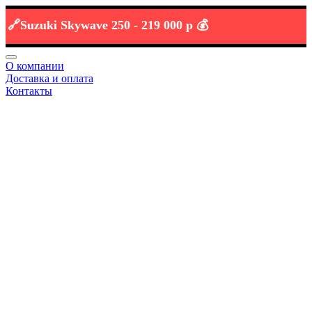
uzuki Skywave 250 -
219 000 р 💰
О компании
Доставка и оплата
Контакты