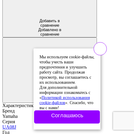
Добавить в
сравнение
Добавлено в
сравнение
Мы используем cookie-файлы,
чтобы учесть ваши
предпочтения и улучшить
работу сайта. Продолжая
просмотр, вы соглашаетесь с
их использованием.
Добавить в
Для дополнительной
избранное
информации ознакомьтесь с
Добавлено в
«
Политикой использования
избранное
cookie-файлов
». Спасибо, что
Характеристики
вы с нами!
Бренд
Соглашаюсь
Yamaha
Серия
UA08J
Год