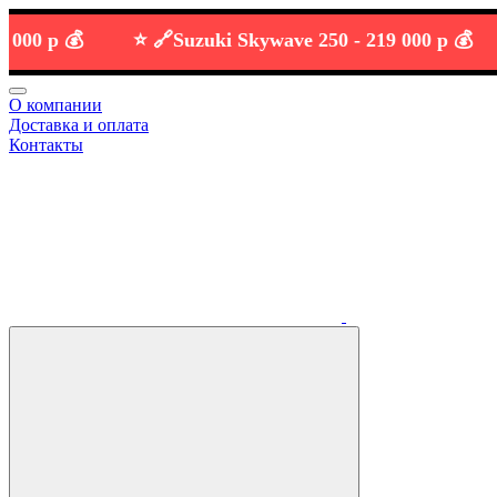
 р 💰
⭐️ 🔗
Suzuki Skywave 250 -
219 000 р 💰
О компании
Доставка и оплата
Контакты