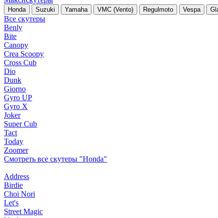
Honda
Suzuki
Yamaha
VMC (Vento)
Regulmoto
Vespa
Gl
Все скутеры
Benly
Bite
Canopy
Crea Scoopy
Cross Cub
Dio
Dunk
Giorno
Gyro UP
Gyro X
Joker
Super Cub
Tact
Today
Zoomer
Смотреть все скутеры "Honda"
Address
Birdie
Choi Nori
Let's
Street Magic