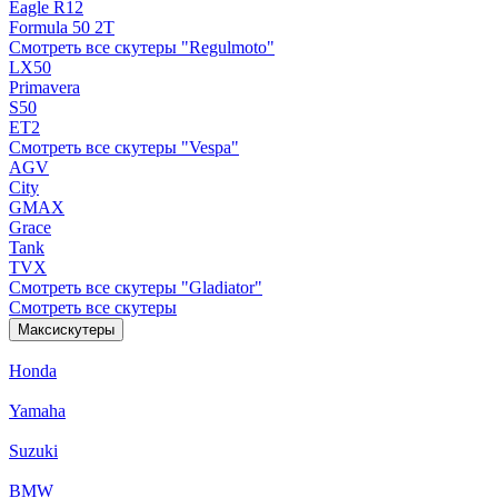
Eagle R12
Formula 50 2Т
Смотреть все скутеры "Regulmoto"
LX50
Primavera
S50
ET2
Смотреть все скутеры "Vespa"
AGV
City
GMAX
Grace
Tank
TVX
Смотреть все скутеры "Gladiator"
Смотреть все скутеры
Максискутеры
Honda
Yamaha
Suzuki
BMW