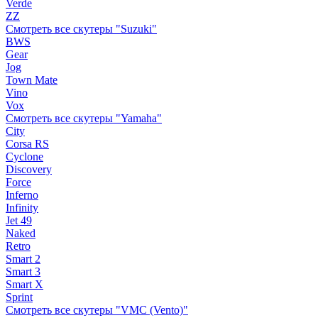
Verde
ZZ
Смотреть все скутеры "Suzuki"
BWS
Gear
Jog
Town Mate
Vino
Vox
Смотреть все скутеры "Yamaha"
City
Corsa RS
Cyclone
Discovery
Force
Inferno
Infinity
Jet 49
Naked
Retro
Smart 2
Smart 3
Smart X
Sprint
Смотреть все скутеры "VMC (Vento)"