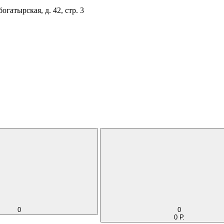
огатырская, д. 42, стр. 3
0
0
0 Р.