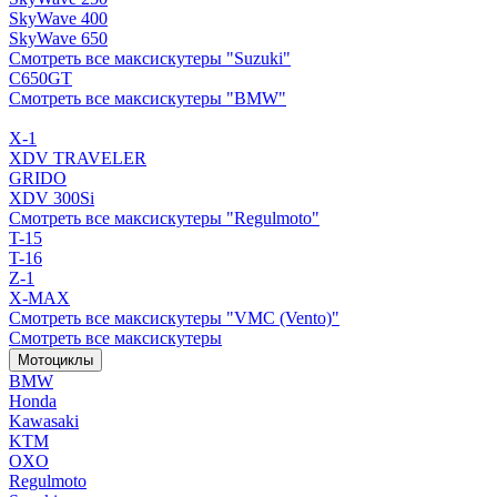
SkyWave 400
SkyWave 650
Смотреть все максискутеры "Suzuki"
C650GT
Смотреть все максискутеры "BMW"
X-1
XDV TRAVELER
GRIDO
XDV 300Si
Смотреть все максискутеры "Regulmoto"
T-15
T-16
Z-1
X-MAX
Смотреть все максискутеры "VMC (Vento)"
Смотреть все максискутеры
Мотоциклы
BMW
Honda
Kawasaki
KTM
OXO
Regulmoto