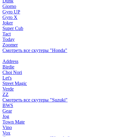
Dunk
Giorno
Gyro UP
Gyro X
Joker
Super Cub
Tact
Today
Zoomer
Смотреть все скутеры "Honda"
Address
Birdie
Choi Nori
Let's
Street Magic
Verde
ZZ
Смотреть все скутеры "Suzuki"
BWS
Gear
Jog
Town Mate
Vino
Vox