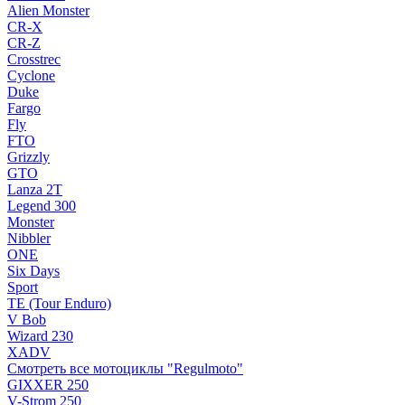
Alien Monster
CR-X
CR-Z
Crosstrec
Cyclone
Duke
Fargo
Fly
FTO
Grizzly
GTO
Lanza 2T
Legend 300
Monster
Nibbler
ONE
Six Days
Sport
TE (Tour Enduro)
V Bob
Wizard 230
XADV
Смотреть все мотоциклы "Regulmoto"
GIXXER 250
V-Strom 250