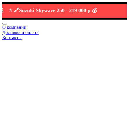
⭐️ 🔗
Suzuki Skywave 250 -
219 000 р 💰
О компании
Доставка и оплата
Контакты