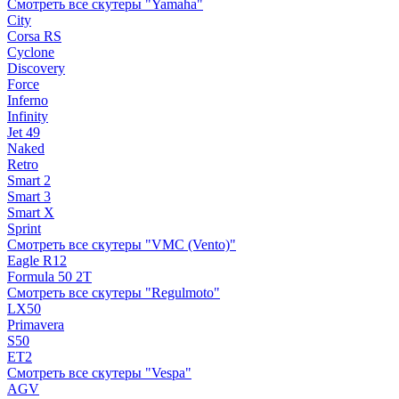
Смотреть все скутеры "Yamaha"
City
Corsa RS
Cyclone
Discovery
Force
Inferno
Infinity
Jet 49
Naked
Retro
Smart 2
Smart 3
Smart X
Sprint
Смотреть все скутеры "VMC (Vento)"
Eagle R12
Formula 50 2Т
Смотреть все скутеры "Regulmoto"
LX50
Primavera
S50
ET2
Смотреть все скутеры "Vespa"
AGV