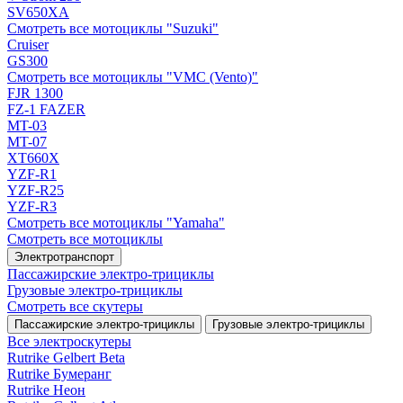
SV650XA
Смотреть все мотоциклы "Suzuki"
Cruiser
GS300
Смотреть все мотоциклы "VMC (Vento)"
FJR 1300
FZ-1 FAZER
MT-03
MT-07
XT660X
YZF-R1
YZF-R25
YZF-R3
Смотреть все мотоциклы "Yamaha"
Смотреть все мотоциклы
Электротранспорт
Пассажирские электро‑трициклы
Грузовые электро‑трициклы
Смотреть все скутеры
Пассажирские электро‑трициклы
Грузовые электро‑трициклы
Все электро­скутеры
Rutrike Gelbert Beta
Rutrike Бумеранг
Rutrike Неон