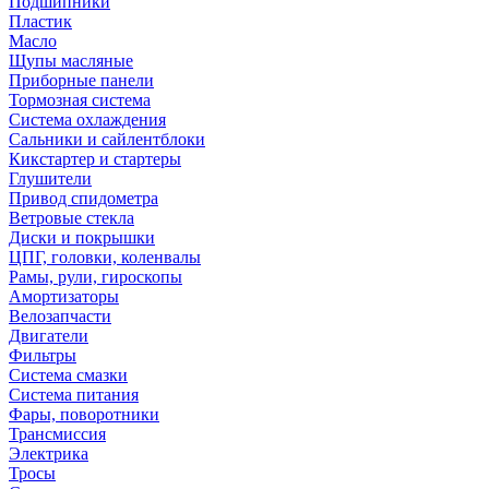
Подшипники
Пластик
Масло
Щупы масляные
Приборные панели
Тормозная система
Система охлаждения
Сальники и сайлентблоки
Кикстартер и стартеры
Глушители
Привод спидометра
Ветровые стекла
Диски и покрышки
ЦПГ, головки, коленвалы
Рамы, рули, гироскопы
Амортизаторы
Велозапчасти
Двигатели
Фильтры
Система смазки
Система питания
Фары, поворотники
Трансмиссия
Электрика
Тросы