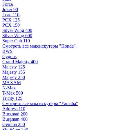
Forza
Joker 90
Lead 110
PCX 125
PCX 150
Silver Wing 400
Silver Wing 600
Super Cub 110
Смотреть все максискутеры "Honda"
BWS
Cygnus
Grand Majesty 400
Majesty 125
Majesty 155
Majesty 250
MAXAM
N-Max
T-Max 500
Tricity 125
Смотреть все максискутеры "Yamaha"
Address 110
Burgman 200
Burgman 400
Gemma 250
SkyWave 250