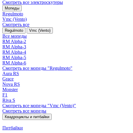
Смотреть все электро­скутеры
Мопеды
Regulmoto
Vmc (Vento)
Смотреть все
Regulmoto
Vmc (Vento)
Все мопеды
RM Alpha-2
RM Alpha-3
RM Alpha-4
RM Alpha-5
RM Alpha-6
Смотреть все мопеды "Regulmoto"
Aura RS
Grace
Nova RS
Monster
F1
Riva S
Смотреть все мопеды "Vmc (Vento)"
Смотреть все мопеды
Квадроциклы и питбайки
Питбайки