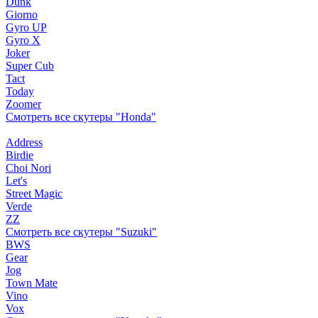
Dunk
Giorno
Gyro UP
Gyro X
Joker
Super Cub
Tact
Today
Zoomer
Смотреть все скутеры "Honda"
Address
Birdie
Choi Nori
Let's
Street Magic
Verde
ZZ
Смотреть все скутеры "Suzuki"
BWS
Gear
Jog
Town Mate
Vino
Vox