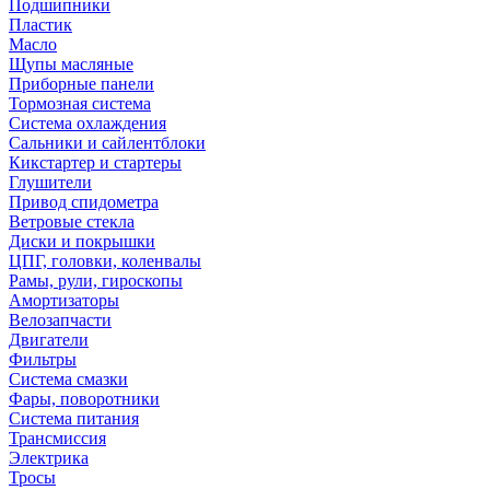
Подшипники
Пластик
Масло
Щупы масляные
Приборные панели
Тормозная система
Система охлаждения
Сальники и сайлентблоки
Кикстартер и стартеры
Глушители
Привод спидометра
Ветровые стекла
Диски и покрышки
ЦПГ, головки, коленвалы
Рамы, рули, гироскопы
Амортизаторы
Велозапчасти
Двигатели
Фильтры
Система смазки
Фары, поворотники
Система питания
Трансмиссия
Электрика
Тросы