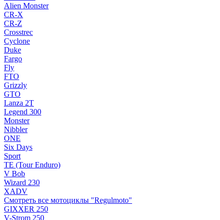
Alien Monster
CR-X
CR-Z
Crosstrec
Cyclone
Duke
Fargo
Fly
FTO
Grizzly
GTO
Lanza 2T
Legend 300
Monster
Nibbler
ONE
Six Days
Sport
TE (Tour Enduro)
V Bob
Wizard 230
XADV
Смотреть все мотоциклы "Regulmoto"
GIXXER 250
V-Strom 250