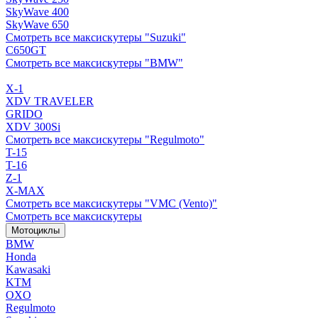
SkyWave 400
SkyWave 650
Смотреть все максискутеры "Suzuki"
C650GT
Смотреть все максискутеры "BMW"
X-1
XDV TRAVELER
GRIDO
XDV 300Si
Смотреть все максискутеры "Regulmoto"
T-15
T-16
Z-1
X-MAX
Смотреть все максискутеры "VMC (Vento)"
Смотреть все максискутеры
Мотоциклы
BMW
Honda
Kawasaki
KTM
OXO
Regulmoto