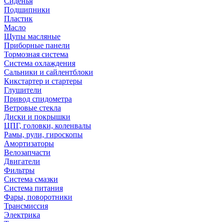
Сиденья
Подшипники
Пластик
Масло
Щупы масляные
Приборные панели
Тормозная система
Система охлаждения
Сальники и сайлентблоки
Кикстартер и стартеры
Глушители
Привод спидометра
Ветровые стекла
Диски и покрышки
ЦПГ, головки, коленвалы
Рамы, рули, гироскопы
Амортизаторы
Велозапчасти
Двигатели
Фильтры
Система смазки
Система питания
Фары, поворотники
Трансмиссия
Электрика