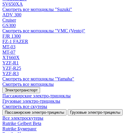
SV650XA
Смотреть все мотоциклы "Suzuki"
ADV 300
Cruiser
GS300
Смотреть все мотоциклы "VMC (Vento)"
FJR 1300
FZ-1 FAZER
MT-03
MT-07
XT660X
YZF-R1
YZF-R25
YZF-R3
Смотреть все мотоциклы "Yamaha"
Смотреть все мотоциклы
Электротранспорт
Пассажирские электро‑трициклы
Грузовые электро‑трициклы
Смотреть все скутеры
Пассажирские электро‑трициклы
Грузовые электро‑трициклы
Все электро­скутеры
Rutrike Gelbert Beta
Rutrike Бумеранг