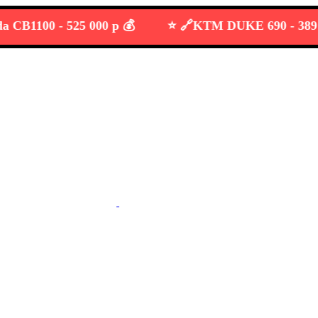
1100 -
525 000 р 💰
⭐️ 🔗
KTM DUKE 690 -
389 000 р