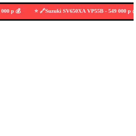
 💰
⭐️ 🔗
Suzuki SV650XA VP55B -
549 000 р 💰