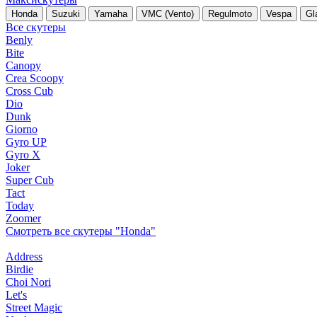
Honda
Suzuki
Yamaha
VMC (Vento)
Regulmoto
Vespa
Gl
Все скутеры
Benly
Bite
Canopy
Crea Scoopy
Cross Cub
Dio
Dunk
Giorno
Gyro UP
Gyro X
Joker
Super Cub
Tact
Today
Zoomer
Смотреть все скутеры "Honda"
Address
Birdie
Choi Nori
Let's
Street Magic