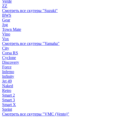
Verde
ZZ
Смотреть все скутеры "Suzuki"
BWS
Gear
Jog
Town Mate
Vino
Vox
Смотреть все скутеры "Yamaha"
City
Corsa RS
Cyclone
Discovery
Force
Inferno
Infinity
Jet 49
Naked
Retro
Smart 2
Smart 3
Smart X
Sprint
Смотреть все скутеры "VMC (Vento)"