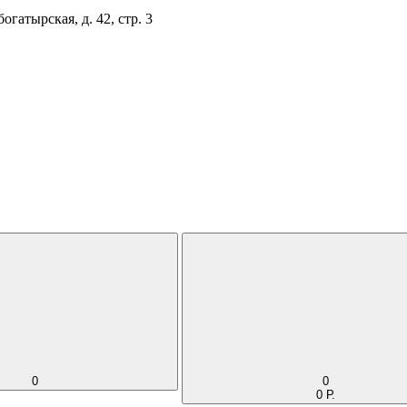
огатырская, д. 42, стр. 3
0
0
0 Р.