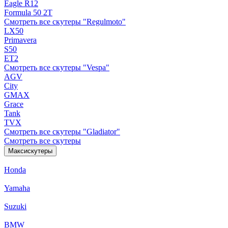
Eagle R12
Formula 50 2Т
Смотреть все скутеры "Regulmoto"
LX50
Primavera
S50
ET2
Смотреть все скутеры "Vespa"
AGV
City
GMAX
Grace
Tank
TVX
Смотреть все скутеры "Gladiator"
Смотреть все скутеры
Максискутеры
Honda
Yamaha
Suzuki
BMW