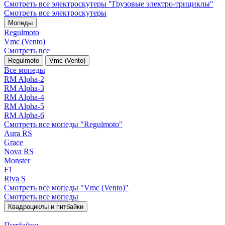
Смотреть все электро­скутеры "Грузовые электро‑трициклы"
Смотреть все электро­скутеры
Мопеды
Regulmoto
Vmc (Vento)
Смотреть все
Regulmoto
Vmc (Vento)
Все мопеды
RM Alpha-2
RM Alpha-3
RM Alpha-4
RM Alpha-5
RM Alpha-6
Смотреть все мопеды "Regulmoto"
Aura RS
Grace
Nova RS
Monster
F1
Riva S
Смотреть все мопеды "Vmc (Vento)"
Смотреть все мопеды
Квадроциклы и питбайки