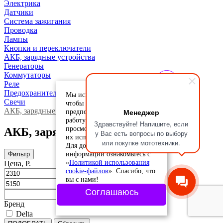
Электрика
Датчики
Система зажигания
Проводка
Лампы
Кнопки и переключатели
АКБ, зарядные устройства
Генераторы
Коммутаторы
Реле
Предохранители
Мы используем cookie-файлы,
Свечи
чтобы учесть ваши
АКБ, зарядные устройства
Менеджер
предпочтения и улучшить
работу сайта. Продолжая
Здравствуйте! Напишите, если
просмотр, вы соглашаетесь с
АКБ, зарядные устройства
у Вас есть вопросы по выбору
их использованием.
или покупке мототехники.
Для дополнительной
информации ознакомьтесь с
Фильтр
«
Политикой использования
Цена, Р.
cookie-файлов
». Спасибо, что
вы с нами!
Соглашаюсь
Бренд
Delta