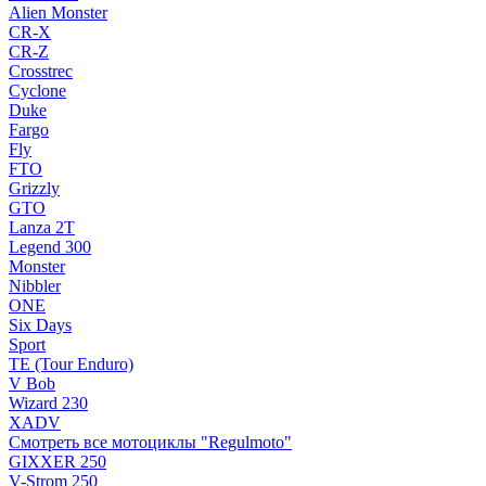
Alien Monster
CR-X
CR-Z
Crosstrec
Cyclone
Duke
Fargo
Fly
FTO
Grizzly
GTO
Lanza 2T
Legend 300
Monster
Nibbler
ONE
Six Days
Sport
TE (Tour Enduro)
V Bob
Wizard 230
XADV
Смотреть все мотоциклы "Regulmoto"
GIXXER 250
V-Strom 250