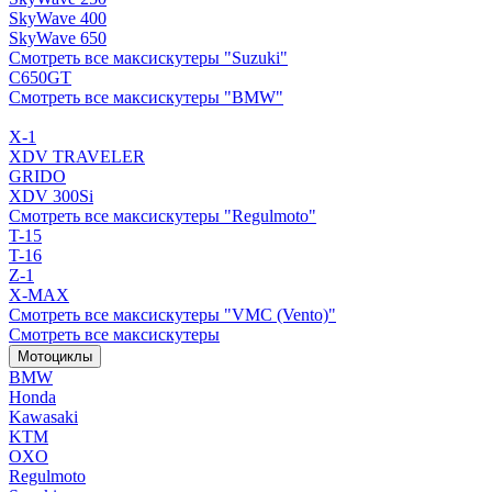
SkyWave 400
SkyWave 650
Смотреть все максискутеры "Suzuki"
C650GT
Смотреть все максискутеры "BMW"
X-1
XDV TRAVELER
GRIDO
XDV 300Si
Смотреть все максискутеры "Regulmoto"
T-15
T-16
Z-1
X-MAX
Смотреть все максискутеры "VMC (Vento)"
Смотреть все максискутеры
Мотоциклы
BMW
Honda
Kawasaki
KTM
OXO
Regulmoto