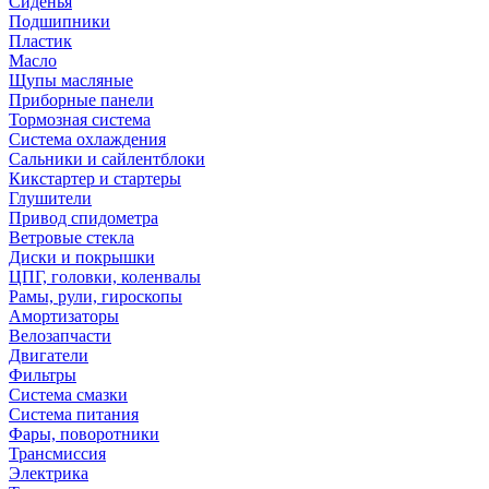
Сиденья
Подшипники
Пластик
Масло
Щупы масляные
Приборные панели
Тормозная система
Система охлаждения
Сальники и сайлентблоки
Кикстартер и стартеры
Глушители
Привод спидометра
Ветровые стекла
Диски и покрышки
ЦПГ, головки, коленвалы
Рамы, рули, гироскопы
Амортизаторы
Велозапчасти
Двигатели
Фильтры
Система смазки
Система питания
Фары, поворотники
Трансмиссия
Электрика