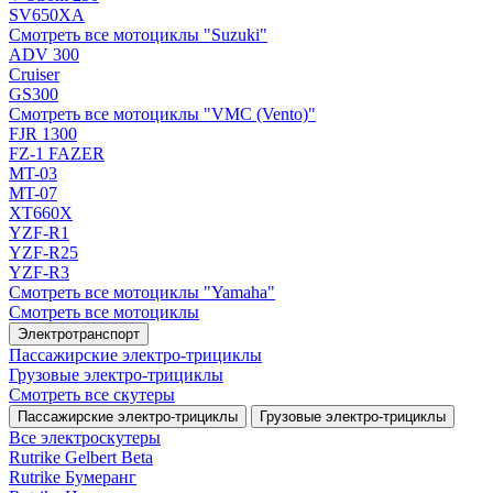
SV650XA
Смотреть все мотоциклы "Suzuki"
ADV 300
Cruiser
GS300
Смотреть все мотоциклы "VMC (Vento)"
FJR 1300
FZ-1 FAZER
MT-03
MT-07
XT660X
YZF-R1
YZF-R25
YZF-R3
Смотреть все мотоциклы "Yamaha"
Смотреть все мотоциклы
Электротранспорт
Пассажирские электро‑трициклы
Грузовые электро‑трициклы
Смотреть все скутеры
Пассажирские электро‑трициклы
Грузовые электро‑трициклы
Все электро­скутеры
Rutrike Gelbert Beta
Rutrike Бумеранг