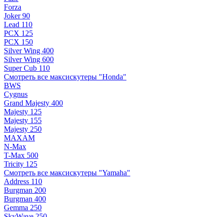
Forza
Joker 90
Lead 110
PCX 125
PCX 150
Silver Wing 400
Silver Wing 600
Super Cub 110
Смотреть все максискутеры "Honda"
BWS
Cygnus
Grand Majesty 400
Majesty 125
Majesty 155
Majesty 250
MAXAM
N-Max
T-Max 500
Tricity 125
Смотреть все максискутеры "Yamaha"
Address 110
Burgman 200
Burgman 400
Gemma 250
SkyWave 250