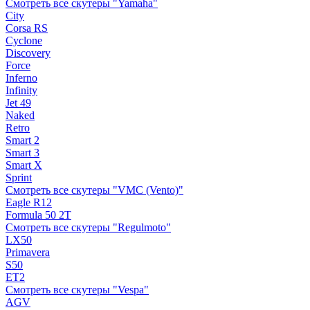
Смотреть все скутеры "Yamaha"
City
Corsa RS
Cyclone
Discovery
Force
Inferno
Infinity
Jet 49
Naked
Retro
Smart 2
Smart 3
Smart X
Sprint
Смотреть все скутеры "VMC (Vento)"
Eagle R12
Formula 50 2Т
Смотреть все скутеры "Regulmoto"
LX50
Primavera
S50
ET2
Смотреть все скутеры "Vespa"
AGV