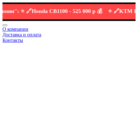
и":
⭐️ 🔗
Honda CB1100 -
525 000 р 💰
⭐️ 🔗
KTM DUKE 
О компании
Доставка и оплата
Контакты