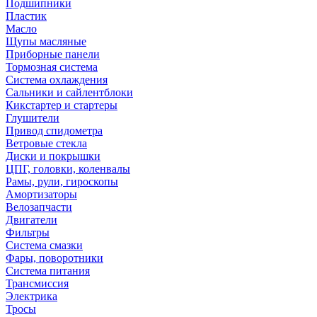
Подшипники
Пластик
Масло
Щупы масляные
Приборные панели
Тормозная система
Система охлаждения
Сальники и сайлентблоки
Кикстартер и стартеры
Глушители
Привод спидометра
Ветровые стекла
Диски и покрышки
ЦПГ, головки, коленвалы
Рамы, рули, гироскопы
Амортизаторы
Велозапчасти
Двигатели
Фильтры
Система смазки
Фары, поворотники
Система питания
Трансмиссия
Электрика
Тросы