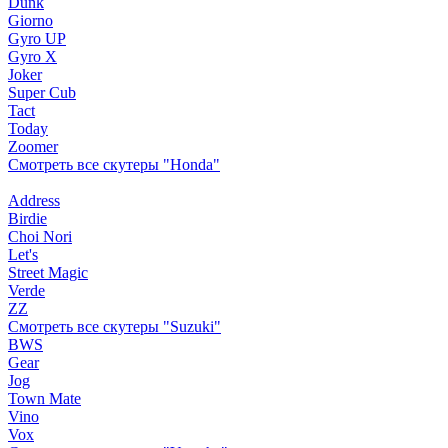
Dunk
Giorno
Gyro UP
Gyro X
Joker
Super Cub
Tact
Today
Zoomer
Смотреть все скутеры "Honda"
Address
Birdie
Choi Nori
Let's
Street Magic
Verde
ZZ
Смотреть все скутеры "Suzuki"
BWS
Gear
Jog
Town Mate
Vino
Vox