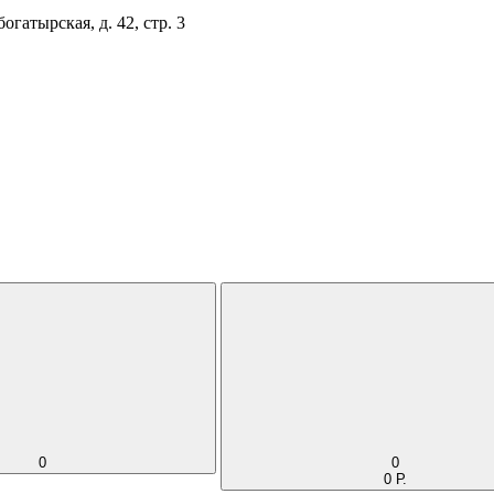
огатырская, д. 42, стр. 3
0
0
0 Р.