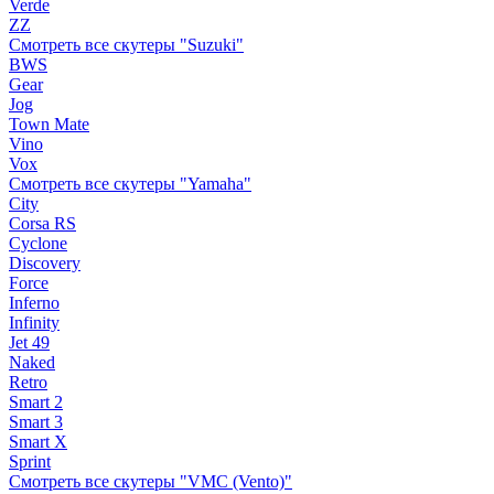
Verde
ZZ
Смотреть все скутеры "Suzuki"
BWS
Gear
Jog
Town Mate
Vino
Vox
Смотреть все скутеры "Yamaha"
City
Corsa RS
Cyclone
Discovery
Force
Inferno
Infinity
Jet 49
Naked
Retro
Smart 2
Smart 3
Smart X
Sprint
Смотреть все скутеры "VMC (Vento)"