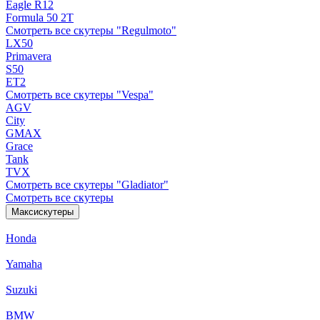
Eagle R12
Formula 50 2Т
Смотреть все скутеры "Regulmoto"
LX50
Primavera
S50
ET2
Смотреть все скутеры "Vespa"
AGV
City
GMAX
Grace
Tank
TVX
Смотреть все скутеры "Gladiator"
Смотреть все скутеры
Максискутеры
Honda
Yamaha
Suzuki
BMW