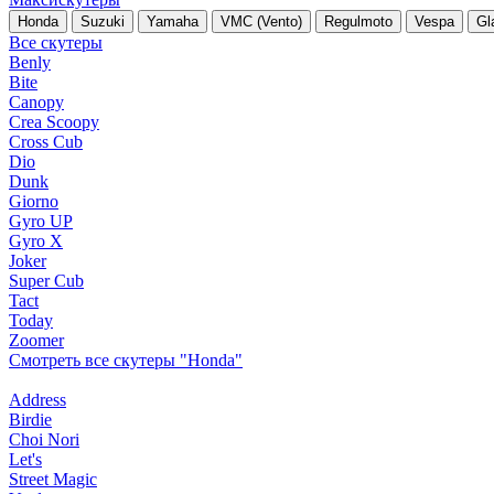
Honda
Suzuki
Yamaha
VMC (Vento)
Regulmoto
Vespa
Gl
Все скутеры
Benly
Bite
Canopy
Crea Scoopy
Cross Cub
Dio
Dunk
Giorno
Gyro UP
Gyro X
Joker
Super Cub
Tact
Today
Zoomer
Смотреть все скутеры "Honda"
Address
Birdie
Choi Nori
Let's
Street Magic