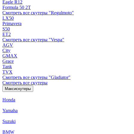
Eagle R12
Formula 50 2Т
Смотреть все скутеры "Regulmoto"
LX50
Primavera
S50
ET2
Смотреть все скутеры "Vespa"
AGV
City
GMAX
Grace
Tank
TVX
Смотреть все скутеры "Gladiator"
Смотреть все скутеры
Максискутеры
Honda
Yamaha
Suzuki
BMW