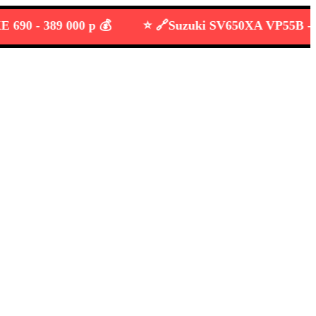
 -
389 000 р 💰
⭐️ 🔗
Suzuki SV650XA VP55B -
549 0