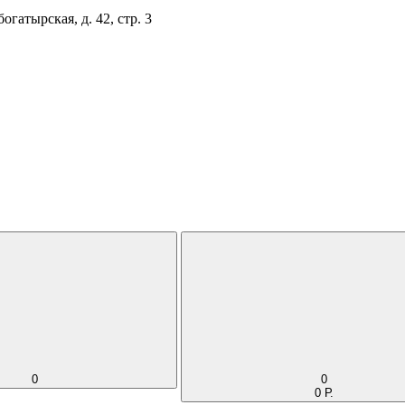
огатырская, д. 42, стр. 3
0
0
0 Р.