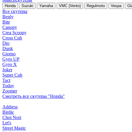
Honda
Suzuki
Yamaha
VMC (Vento)
Regulmoto
Vespa
Gl
Все скутеры
Benly
Bite
Canopy
Crea Scoopy
Cross Cub
Dio
Dunk
Giorno
Gyro UP
Gyro X
Joker
Super Cub
Tact
Today
Zoomer
Смотреть все скутеры "Honda"
Address
Birdie
Choi Nori
Let's
Street Magic