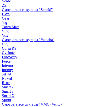
Verde
ZZ
Смотреть все скутеры "Suzuki"
BWS
Gear
Jog
Town Mate
Vino
Vox
Смотреть все скутеры "Yamaha"
City
Corsa RS
Cyclone
Discovery
Force
Inferno
Infinity
Jet 49
Naked
Retro
Smart 2
Smart 3
Smart X
Sprint
Смотреть все скутеры "VMC (Vento)"