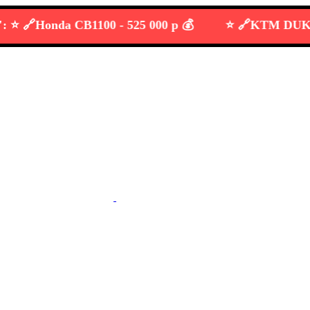
🔗
Honda CB1100 -
525 000 р 💰
⭐️ 🔗
KTM DUKE 690