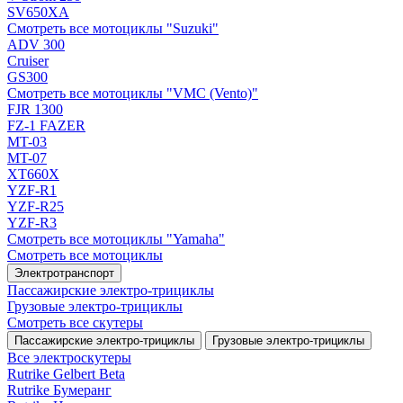
SV650XA
Смотреть все мотоциклы "Suzuki"
ADV 300
Cruiser
GS300
Смотреть все мотоциклы "VMC (Vento)"
FJR 1300
FZ-1 FAZER
MT-03
MT-07
XT660X
YZF-R1
YZF-R25
YZF-R3
Смотреть все мотоциклы "Yamaha"
Смотреть все мотоциклы
Электротранспорт
Пассажирские электро‑трициклы
Грузовые электро‑трициклы
Смотреть все скутеры
Пассажирские электро‑трициклы
Грузовые электро‑трициклы
Все электро­скутеры
Rutrike Gelbert Beta
Rutrike Бумеранг