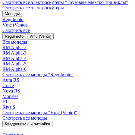
Смотреть все электро­скутеры "Грузовые электро‑трициклы"
Смотреть все электро­скутеры
Мопеды
Regulmoto
Vmc (Vento)
Смотреть все
Regulmoto
Vmc (Vento)
Все мопеды
RM Alpha-2
RM Alpha-3
RM Alpha-4
RM Alpha-5
RM Alpha-6
Смотреть все мопеды "Regulmoto"
Aura RS
Grace
Nova RS
Monster
F1
Riva S
Смотреть все мопеды "Vmc (Vento)"
Смотреть все мопеды
Квадроциклы и питбайки