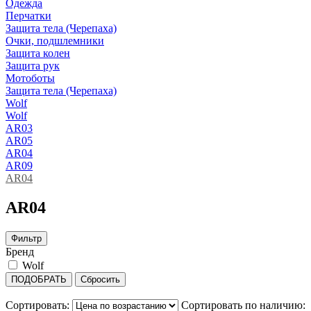
Одежда
Перчатки
Защита тела (Черепаха)
Очки, подшлемники
Защита колен
Защита рук
Мотоботы
Защита тела (Черепаха)
Wolf
Wolf
AR03
AR05
AR04
AR09
AR04
AR04
Фильтр
Бренд
Wolf
ПОДОБРАТЬ
Сбросить
Сортировать:
Сортировать по наличию: