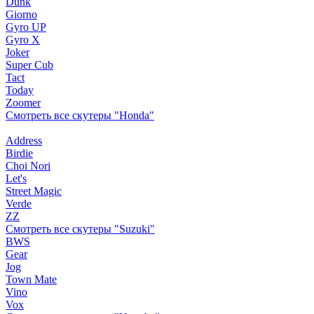
Dunk
Giorno
Gyro UP
Gyro X
Joker
Super Cub
Tact
Today
Zoomer
Смотреть все скутеры "Honda"
Address
Birdie
Choi Nori
Let's
Street Magic
Verde
ZZ
Смотреть все скутеры "Suzuki"
BWS
Gear
Jog
Town Mate
Vino
Vox