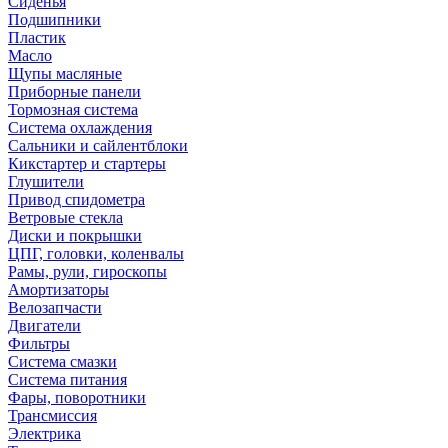
Сиденья
Подшипники
Пластик
Масло
Щупы масляные
Приборные панели
Тормозная система
Система охлаждения
Сальники и сайлентблоки
Кикстартер и стартеры
Глушители
Привод спидометра
Ветровые стекла
Диски и покрышки
ЦПГ, головки, коленвалы
Рамы, рули, гироскопы
Амортизаторы
Велозапчасти
Двигатели
Фильтры
Система смазки
Система питания
Фары, поворотники
Трансмиссия
Электрика