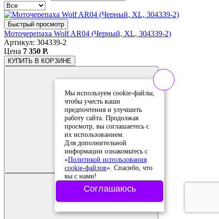
Быстрый просмотр
Моточерепаха Wolf AR04 (Черный, XL, 304339-2)
Артикул: 304339-2
Цена
7 350 Р.
КУПИТЬ
В КОРЗИНЕ
Мы используем cookie-файлы,
чтобы учесть ваши
предпочтения и улучшить
работу сайта. Продолжая
просмотр, вы соглашаетесь с
их использованием.
Для дополнительной
Добавить в
информации ознакомьтесь с
сравнение
«
Политикой использования
Добавлено в
cookie-файлов
». Спасибо, что
сравнение
вы с нами!
Соглашаюсь