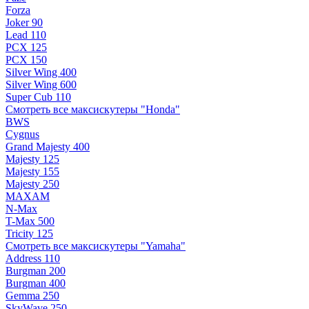
Forza
Joker 90
Lead 110
PCX 125
PCX 150
Silver Wing 400
Silver Wing 600
Super Cub 110
Смотреть все максискутеры "Honda"
BWS
Cygnus
Grand Majesty 400
Majesty 125
Majesty 155
Majesty 250
MAXAM
N-Max
T-Max 500
Tricity 125
Смотреть все максискутеры "Yamaha"
Address 110
Burgman 200
Burgman 400
Gemma 250
SkyWave 250