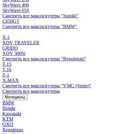
SkyWave 400
SkyWave 650
Смотреть все максискутеры "Suzuki"
C650GT
Смотреть все максискутеры "BMW"
X-1
XDV TRAVELER
GRIDO
XDV 300Si
Смотреть все максискутеры "Regulmoto"
T-15
T-16
Z-1
X-MAX
Смотреть все максискутеры "VMC (Vento)"
Смотреть все максискутеры
Мотоциклы
BMW
Honda
Kawasaki
KTM
OXO
Regulmoto