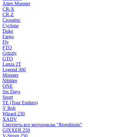
Alien Monster
CR-X
CR-Z
Crosstrec
Cyclone
Duke
Fargo
Fly
FTO
Grizzly
GTO
Lanza 2T
Legend 300
Monster
Nibbler
ONE
Six Days
Sport
TE (Tour Enduro)
V Bob
Wizard 230
XADV
Смотреть все мотоциклы "Regulmoto"
GIXXER 250
V-Strom 250