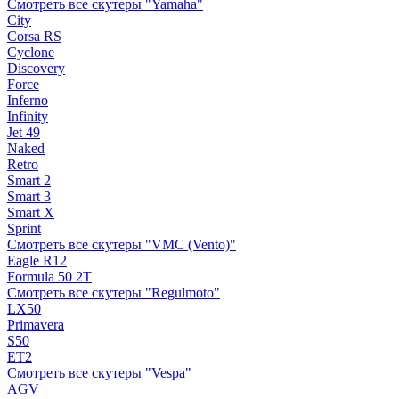
Смотреть все скутеры "Yamaha"
City
Corsa RS
Cyclone
Discovery
Force
Inferno
Infinity
Jet 49
Naked
Retro
Smart 2
Smart 3
Smart X
Sprint
Смотреть все скутеры "VMC (Vento)"
Eagle R12
Formula 50 2Т
Смотреть все скутеры "Regulmoto"
LX50
Primavera
S50
ET2
Смотреть все скутеры "Vespa"
AGV