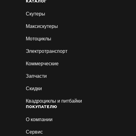
КАТАЛОГ
Скутеры
Максискутеры
Мотоциклы
Электротранспорт
Коммерческие
Запчасти
Скидки
Смо
Квадроциклы и питбайки
элек
ПОКУПАТЕЛЮ
"Па
элек
О компании
Сервис