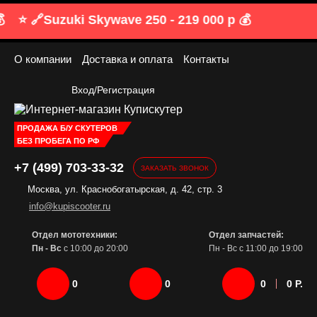
⭐️ 🔗
Suzuki Skywave 250 -
219 000 р 💰
О компании
Доставка и оплата
Контакты
Вход/Регистрация
ПРОДАЖА Б/У СКУТЕРОВ
БЕЗ ПРОБЕГА ПО РФ
+7 (499) 703-33-32
ЗАКАЗАТЬ ЗВОНОК
Москва, ул. Краснобогатырская, д. 42, стр. 3
info@kupiscooter.ru
Отдел мототехники:
Отдел запчастей:
Пн - Вс
с 10:00 до 20:00
Пн - Вс с 11:00 до 19:00
0
0
0
0 Р.