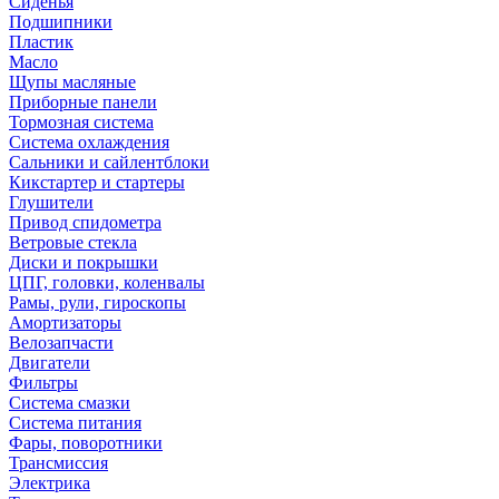
Сиденья
Подшипники
Пластик
Масло
Щупы масляные
Приборные панели
Тормозная система
Система охлаждения
Сальники и сайлентблоки
Кикстартер и стартеры
Глушители
Привод спидометра
Ветровые стекла
Диски и покрышки
ЦПГ, головки, коленвалы
Рамы, рули, гироскопы
Амортизаторы
Велозапчасти
Двигатели
Фильтры
Система смазки
Система питания
Фары, поворотники
Трансмиссия
Электрика