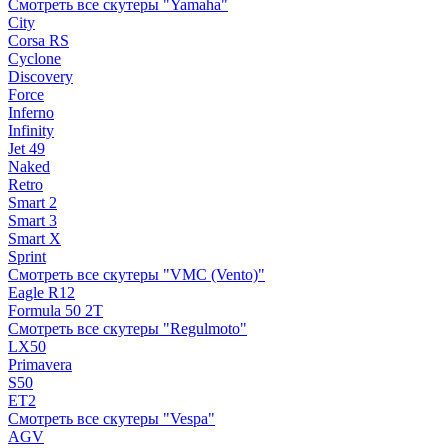
Смотреть все скутеры "Yamaha"
City
Corsa RS
Cyclone
Discovery
Force
Inferno
Infinity
Jet 49
Naked
Retro
Smart 2
Smart 3
Smart X
Sprint
Смотреть все скутеры "VMC (Vento)"
Eagle R12
Formula 50 2Т
Смотреть все скутеры "Regulmoto"
LX50
Primavera
S50
ET2
Смотреть все скутеры "Vespa"
AGV