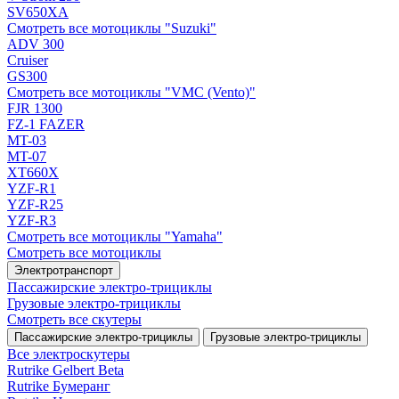
SV650XA
Смотреть все мотоциклы "Suzuki"
ADV 300
Cruiser
GS300
Смотреть все мотоциклы "VMC (Vento)"
FJR 1300
FZ-1 FAZER
MT-03
MT-07
XT660X
YZF-R1
YZF-R25
YZF-R3
Смотреть все мотоциклы "Yamaha"
Смотреть все мотоциклы
Электротранспорт
Пассажирские электро‑трициклы
Грузовые электро‑трициклы
Смотреть все скутеры
Пассажирские электро‑трициклы
Грузовые электро‑трициклы
Все электро­скутеры
Rutrike Gelbert Beta
Rutrike Бумеранг