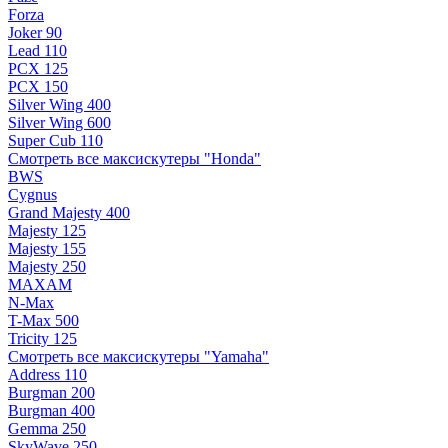
Forza
Joker 90
Lead 110
PCX 125
PCX 150
Silver Wing 400
Silver Wing 600
Super Cub 110
Смотреть все максискутеры "Honda"
BWS
Cygnus
Grand Majesty 400
Majesty 125
Majesty 155
Majesty 250
MAXAM
N-Max
T-Max 500
Tricity 125
Смотреть все максискутеры "Yamaha"
Address 110
Burgman 200
Burgman 400
Gemma 250
SkyWave 250