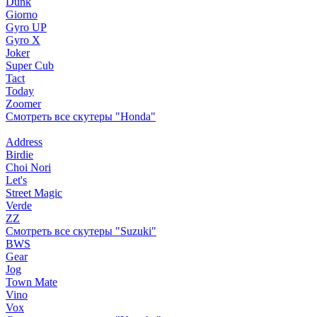
Dunk
Giorno
Gyro UP
Gyro X
Joker
Super Cub
Tact
Today
Zoomer
Смотреть все скутеры "Honda"
Address
Birdie
Choi Nori
Let's
Street Magic
Verde
ZZ
Смотреть все скутеры "Suzuki"
BWS
Gear
Jog
Town Mate
Vino
Vox