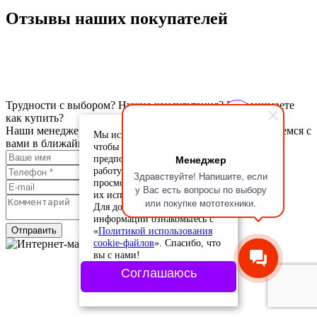
Отзывы наших покупателей
Трудности с выбором? Нужна консультация? Не понимаете
как купить?
Наши менеджеры подскажут. Оставьте заявку и мы свяжемся с
Мы используем cookie-файлы,
вами в ближайшее время.
чтобы учесть ваши
Менеджер
предпочтения и улучшить
работу сайта. Продолжая
Здравствуйте! Напишите, если
просмотр, вы соглашаетесь с
у Вас есть вопросы по выбору
их использованием.
или покупке мототехники.
Для дополнительной
информации ознакомьтесь с
«
Политикой использования
Отправить
cookie-файлов
». Спасибо, что
вы с нами!
Соглашаюсь