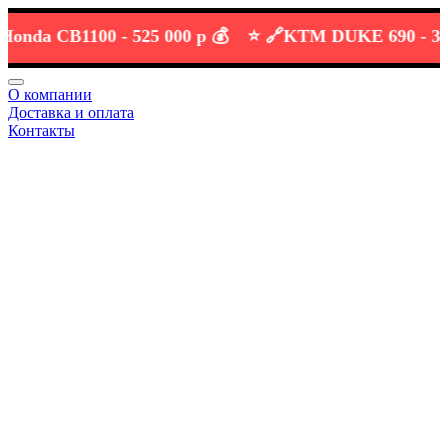
a CB1100 -
525 000 р 💰
⭐️ 🔗
KTM DUKE 690 -
389 000
О компании
Доставка и оплата
Контакты