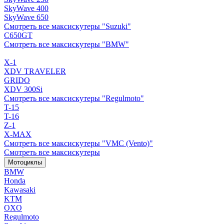
SkyWave 400
SkyWave 650
Смотреть все максискутеры "Suzuki"
C650GT
Смотреть все максискутеры "BMW"
X-1
XDV TRAVELER
GRIDO
XDV 300Si
Смотреть все максискутеры "Regulmoto"
T-15
T-16
Z-1
X-MAX
Смотреть все максискутеры "VMC (Vento)"
Смотреть все максискутеры
Мотоциклы
BMW
Honda
Kawasaki
KTM
OXO
Regulmoto