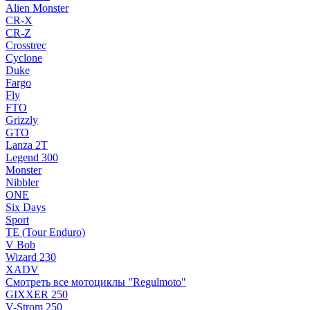
Alien Monster
CR-X
CR-Z
Crosstrec
Cyclone
Duke
Fargo
Fly
FTO
Grizzly
GTO
Lanza 2T
Legend 300
Monster
Nibbler
ONE
Six Days
Sport
TE (Tour Enduro)
V Bob
Wizard 230
XADV
Смотреть все мотоциклы "Regulmoto"
GIXXER 250
V-Strom 250