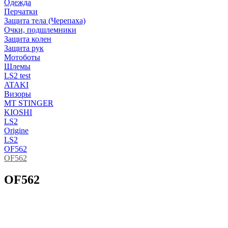
Одежда
Перчатки
Защита тела (Черепаха)
Очки, подшлемники
Защита колен
Защита рук
Мотоботы
Шлемы
LS2 test
ATAKI
Визоры
MT STINGER
KIOSHI
LS2
Origine
LS2
OF562
OF562
OF562