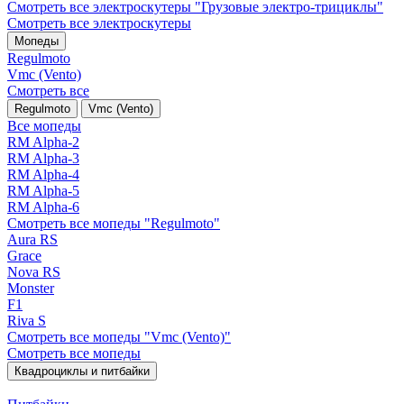
Смотреть все электро­скутеры "Грузовые электро‑трициклы"
Смотреть все электро­скутеры
Мопеды
Regulmoto
Vmc (Vento)
Смотреть все
Regulmoto
Vmc (Vento)
Все мопеды
RM Alpha-2
RM Alpha-3
RM Alpha-4
RM Alpha-5
RM Alpha-6
Смотреть все мопеды "Regulmoto"
Aura RS
Grace
Nova RS
Monster
F1
Riva S
Смотреть все мопеды "Vmc (Vento)"
Смотреть все мопеды
Квадроциклы и питбайки