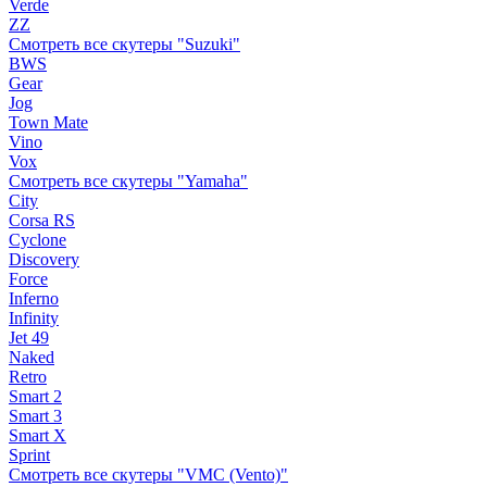
Verde
ZZ
Смотреть все скутеры "Suzuki"
BWS
Gear
Jog
Town Mate
Vino
Vox
Смотреть все скутеры "Yamaha"
City
Corsa RS
Cyclone
Discovery
Force
Inferno
Infinity
Jet 49
Naked
Retro
Smart 2
Smart 3
Smart X
Sprint
Смотреть все скутеры "VMC (Vento)"