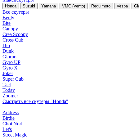
Honda
Suzuki
Yamaha
VMC (Vento)
Regulmoto
Vespa
Gl
Все скутеры
Benly
Bite
Canopy
Crea Scoopy
Cross Cub
Dio
Dunk
Giorno
Gyro UP
Gyro X
Joker
Super Cub
Tact
Today
Zoomer
Смотреть все скутеры "Honda"
Address
Birdie
Choi Nori
Let's
Street Magic