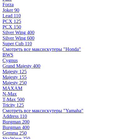
Forza
Joker 90
Lead 110
PCX 125
PCX 150
Silver Wing 400
Silver Wing 600
Super Cub 110
Смотреть все максискутеры "Honda"
BWS
Cygnus
Grand Majesty 400
Majesty 125
Majesty 155
Majesty 250
MAXAM
N-Max
T-Max 500
Tricity 125
Смотреть все максискутеры "Yamaha"
Address 110
Burgman 200
Burgman 400
Gemma 250
SkyWave 250