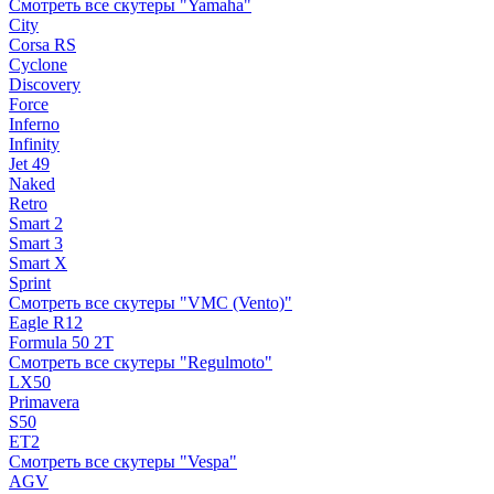
Смотреть все скутеры "Yamaha"
City
Corsa RS
Cyclone
Discovery
Force
Inferno
Infinity
Jet 49
Naked
Retro
Smart 2
Smart 3
Smart X
Sprint
Смотреть все скутеры "VMC (Vento)"
Eagle R12
Formula 50 2Т
Смотреть все скутеры "Regulmoto"
LX50
Primavera
S50
ET2
Смотреть все скутеры "Vespa"
AGV