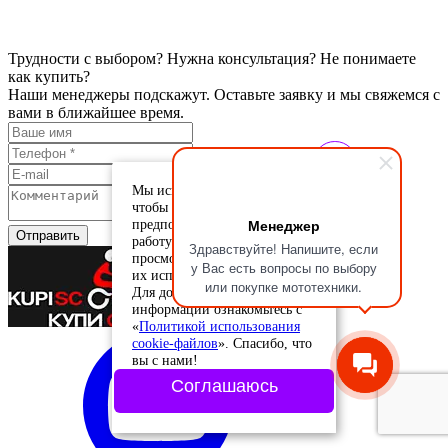
Трудности с выбором? Нужна консультация? Не понимаете
как купить?
Наши менеджеры подскажут. Оставьте заявку и мы свяжемся с
вами в ближайшее время.
Мы используем cookie-файлы,
чтобы учесть ваши
Менеджер
предпочтения и улучшить
Отправить
работу сайта. Продолжая
Здравствуйте! Напишите, если
просмотр, вы соглашаетесь с
у Вас есть вопросы по выбору
их использованием.
или покупке мототехники.
Для дополнительной
информации ознакомьтесь с
«
Политикой использования
cookie-файлов
». Спасибо, что
вы с нами!
Соглашаюсь