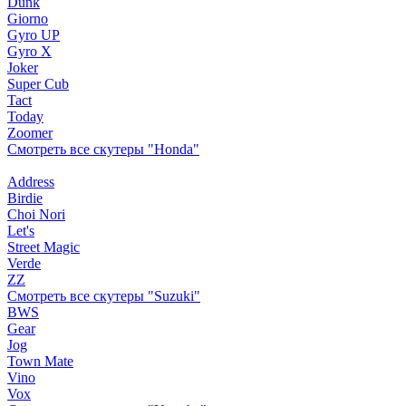
Dunk
Giorno
Gyro UP
Gyro X
Joker
Super Cub
Tact
Today
Zoomer
Смотреть все скутеры "Honda"
Address
Birdie
Choi Nori
Let's
Street Magic
Verde
ZZ
Смотреть все скутеры "Suzuki"
BWS
Gear
Jog
Town Mate
Vino
Vox