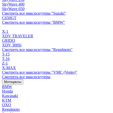
SkyWave 400
SkyWave 650
Смотреть все максискутеры "Suzuki"
C650GT
Смотреть все максискутеры "BMW"
X-1
XDV TRAVELER
GRIDO
XDV 300Si
Смотреть все максискутеры "Regulmoto"
T-15
T-16
Z-1
X-MAX
Смотреть все максискутеры "VMC (Vento)"
Смотреть все максискутеры
Мотоциклы
BMW
Honda
Kawasaki
KTM
OXO
Regulmoto