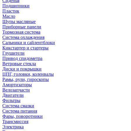
Сиденья
Подшипники
Пластик
Масло
Щупы масляные
Приборные панели
Тормозная система
Система охлаждения
Сальники и сайлентблоки
Кикстартер и стартеры
Глушители
Привод спидометра
Ветровые стекла
Диски и покрышки
ЦПГ, головки, коленвалы
Рамы, рули, гироскопы
Амортизаторы
Велозапчасти
Двигатели
Фильтры
Система смазки
Система питания
Фары, поворотники
Трансмиссия
Электрика