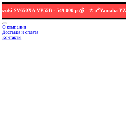
ki SV650XA VP55B -
549 000 р 💰
⭐️ 🔗
Yamaha YZF-R3
О компании
Доставка и оплата
Контакты