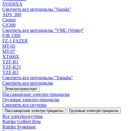
SV650XA
Смотреть все мотоциклы "Suzuki"
ADV 300
Cruiser
GS300
Смотреть все мотоциклы "VMC (Vento)"
FJR 1300
FZ-1 FAZER
MT-03
MT-07
XT660X
YZF-R1
YZF-R25
YZF-R3
Смотреть все мотоциклы "Yamaha"
Смотреть все мотоциклы
Электротранспорт
Пассажирские электро‑трициклы
Грузовые электро‑трициклы
Смотреть все скутеры
Пассажирские электро‑трициклы
Грузовые электро‑трициклы
Все электро­скутеры
Rutrike Gelbert Beta
Rutrike Бумеранг