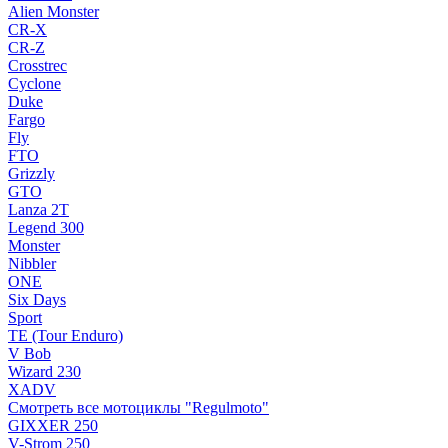
Alien Monster
CR-X
CR-Z
Crosstrec
Cyclone
Duke
Fargo
Fly
FTO
Grizzly
GTO
Lanza 2T
Legend 300
Monster
Nibbler
ONE
Six Days
Sport
TE (Tour Enduro)
V Bob
Wizard 230
XADV
Смотреть все мотоциклы "Regulmoto"
GIXXER 250
V-Strom 250