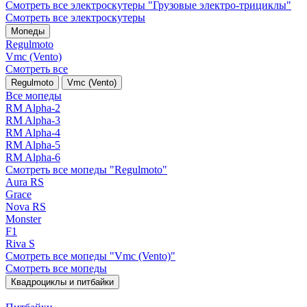
Смотреть все электро­скутеры "Грузовые электро‑трициклы"
Смотреть все электро­скутеры
Мопеды
Regulmoto
Vmc (Vento)
Смотреть все
Regulmoto
Vmc (Vento)
Все мопеды
RM Alpha-2
RM Alpha-3
RM Alpha-4
RM Alpha-5
RM Alpha-6
Смотреть все мопеды "Regulmoto"
Aura RS
Grace
Nova RS
Monster
F1
Riva S
Смотреть все мопеды "Vmc (Vento)"
Смотреть все мопеды
Квадроциклы и питбайки