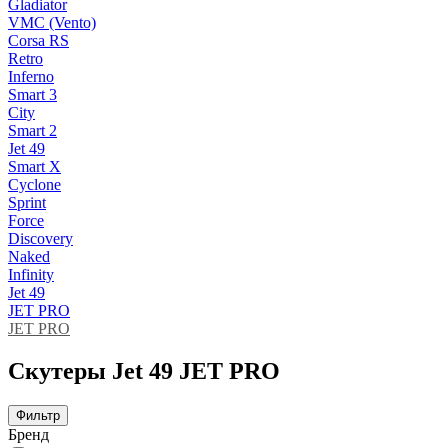
Gladiator
VMC (Vento)
Corsa RS
Retro
Inferno
Smart 3
City
Smart 2
Jet 49
Smart X
Cyclone
Sprint
Force
Discovery
Naked
Infinity
Jet 49
JET PRO
JET PRO
Скутеры Jet 49 JET PRO
Фильтр
Бренд