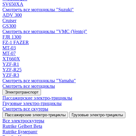
SV650XA
Смотреть все мотоциклы "Suzuki"
ADV 300
Cruiser
GS300
Смотреть все мотоциклы "VMC (Vento)"
FJR 1300
FZ-1 FAZER
MT-03
MT-07
XT660X
YZF-R1
YZF-R25
YZF-R3
Смотреть все мотоциклы "Yamaha"
Смотреть все мотоциклы
Электротранспорт
Пассажирские электро‑трициклы
Грузовые электро‑трициклы
Смотреть все скутеры
Пассажирские электро‑трициклы
Грузовые электро‑трициклы
Все электро­скутеры
Rutrike Gelbert Beta
Rutrike Бумеранг