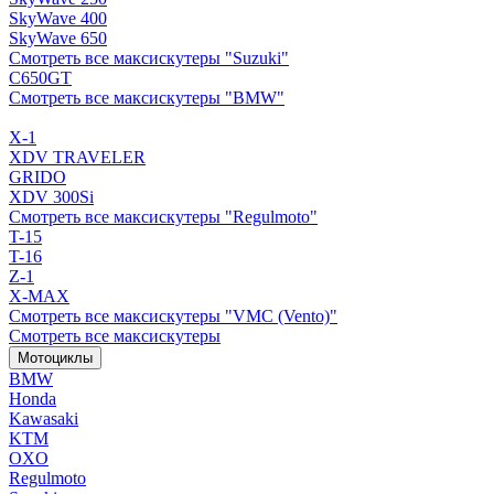
SkyWave 400
SkyWave 650
Смотреть все максискутеры "Suzuki"
C650GT
Смотреть все максискутеры "BMW"
X-1
XDV TRAVELER
GRIDO
XDV 300Si
Смотреть все максискутеры "Regulmoto"
T-15
T-16
Z-1
X-MAX
Смотреть все максискутеры "VMC (Vento)"
Смотреть все максискутеры
Мотоциклы
BMW
Honda
Kawasaki
KTM
OXO
Regulmoto