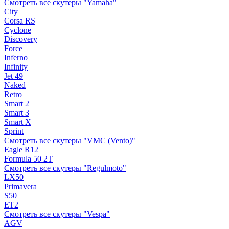
Смотреть все скутеры "Yamaha"
City
Corsa RS
Cyclone
Discovery
Force
Inferno
Infinity
Jet 49
Naked
Retro
Smart 2
Smart 3
Smart X
Sprint
Смотреть все скутеры "VMC (Vento)"
Eagle R12
Formula 50 2Т
Смотреть все скутеры "Regulmoto"
LX50
Primavera
S50
ET2
Смотреть все скутеры "Vespa"
AGV