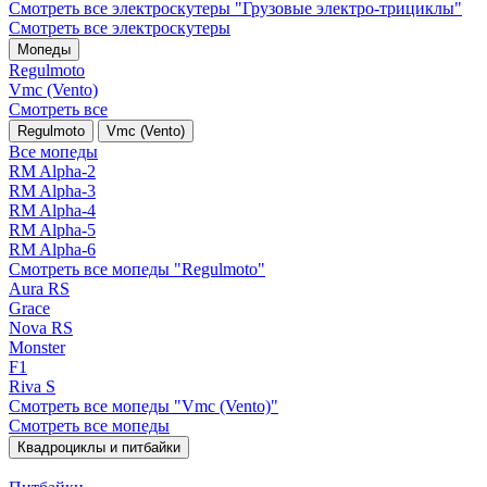
Смотреть все электро­скутеры "Грузовые электро‑трициклы"
Смотреть все электро­скутеры
Мопеды
Regulmoto
Vmc (Vento)
Смотреть все
Regulmoto
Vmc (Vento)
Все мопеды
RM Alpha-2
RM Alpha-3
RM Alpha-4
RM Alpha-5
RM Alpha-6
Смотреть все мопеды "Regulmoto"
Aura RS
Grace
Nova RS
Monster
F1
Riva S
Смотреть все мопеды "Vmc (Vento)"
Смотреть все мопеды
Квадроциклы и питбайки