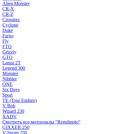
Alien Monster
CR-X
CR-Z
Crosstrec
Cyclone
Duke
Fargo
Fly
FTO
Grizzly
GTO
Lanza 2T
Legend 300
Monster
Nibbler
ONE
Six Days
Sport
TE (Tour Enduro)
V Bob
Wizard 230
XADV
Смотреть все мотоциклы "Regulmoto"
GIXXER 250
V-Strom 250