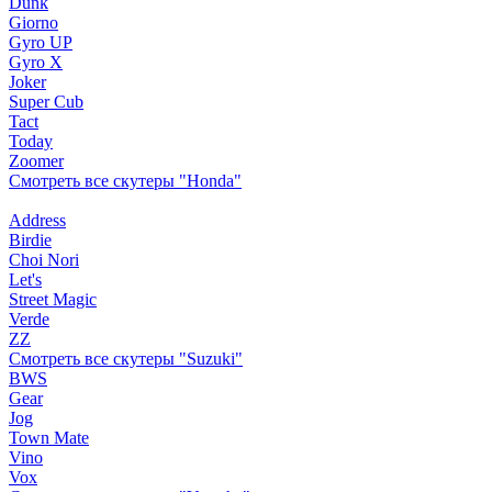
Dunk
Giorno
Gyro UP
Gyro X
Joker
Super Cub
Tact
Today
Zoomer
Смотреть все скутеры "Honda"
Address
Birdie
Choi Nori
Let's
Street Magic
Verde
ZZ
Смотреть все скутеры "Suzuki"
BWS
Gear
Jog
Town Mate
Vino
Vox