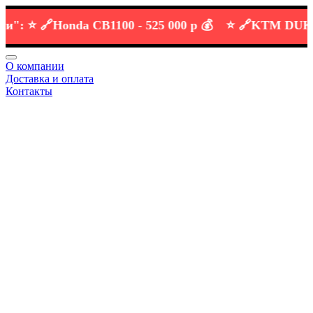
⭐️ 🔗
Honda CB1100 -
525 000 р 💰
⭐️ 🔗
KTM DUKE 690
О компании
Доставка и оплата
Контакты