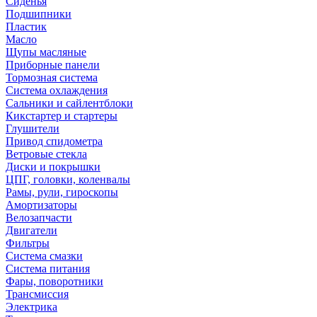
Сиденья
Подшипники
Пластик
Масло
Щупы масляные
Приборные панели
Тормозная система
Система охлаждения
Сальники и сайлентблоки
Кикстартер и стартеры
Глушители
Привод спидометра
Ветровые стекла
Диски и покрышки
ЦПГ, головки, коленвалы
Рамы, рули, гироскопы
Амортизаторы
Велозапчасти
Двигатели
Фильтры
Система смазки
Система питания
Фары, поворотники
Трансмиссия
Электрика