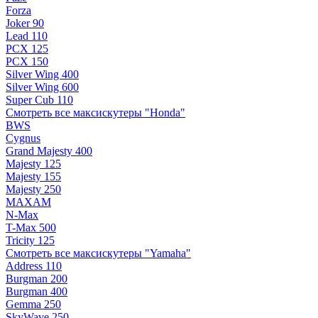
Forza
Joker 90
Lead 110
PCX 125
PCX 150
Silver Wing 400
Silver Wing 600
Super Cub 110
Смотреть все максискутеры "Honda"
BWS
Cygnus
Grand Majesty 400
Majesty 125
Majesty 155
Majesty 250
MAXAM
N-Max
T-Max 500
Tricity 125
Смотреть все максискутеры "Yamaha"
Address 110
Burgman 200
Burgman 400
Gemma 250
SkyWave 250