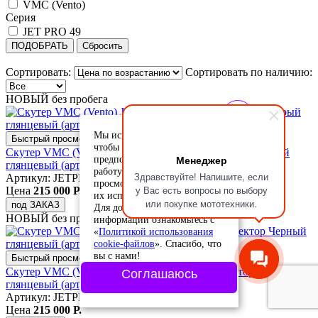
VMC (Vento)
Серия
JET PRO 49
ПОДОБРАТЬ
Сбросить
Сортировать:
Сортировать по наличию:
НОВЫЙ без пробега
Мы используем cookie-файлы,
Быстрый просмотр
чтобы учесть ваши
Скутер VMC (Vento) JET PRO (49/180cc) инжектор Серый
Менеджер
предпочтения и улучшить
глянцевый (арт. JETPRO49-GrayGlossy)
работу сайта. Продолжая
Здравствуйте! Напишите, если
Артикул: JETPRO49-GrayGlossy
просмотр, вы соглашаетесь с
у Вас есть вопросы по выбору
Цена
215 000 Р.
их использованием.
или покупке мототехники.
под ЗАКАЗ
Для дополнительной
НОВЫЙ без пробега
информации ознакомьтесь с
«
Политикой использования
cookie-файлов
». Спасибо, что
вы с нами!
Быстрый просмотр
Скутер VMC (Vento) JET PRO (49/180cc) инжектор Черный
Соглашаюсь
глянцевый (арт. JETPRO49-Black)
Артикул: JETPRO49-Black
Цена
215 000 Р.