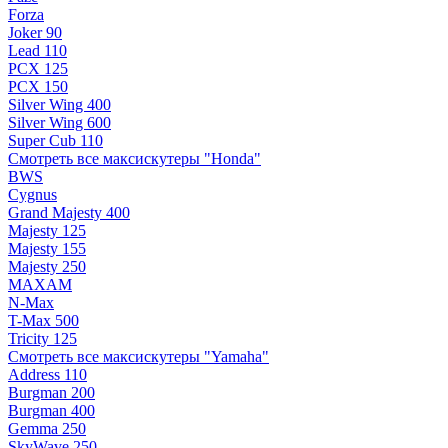
Forza
Joker 90
Lead 110
PCX 125
PCX 150
Silver Wing 400
Silver Wing 600
Super Cub 110
Смотреть все максискутеры "Honda"
BWS
Cygnus
Grand Majesty 400
Majesty 125
Majesty 155
Majesty 250
MAXAM
N-Max
T-Max 500
Tricity 125
Смотреть все максискутеры "Yamaha"
Address 110
Burgman 200
Burgman 400
Gemma 250
SkyWave 250