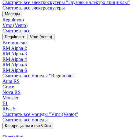
Смотреть все электро­скутеры "Грузовые электро‑трициклы"
Смотреть все электро­скутеры
Мопеды
Regulmoto
Vmc (Vento)
Смотреть все
Regulmoto
Vmc (Vento)
Все мопеды
RM Alpha-2
RM Alpha-3
RM Alpha-4
RM Alpha-5
RM Alpha-6
Смотреть все мопеды "Regulmoto"
Aura RS
Grace
Nova RS
Monster
F1
Riva S
Смотреть все мопеды "Vmc (Vento)"
Смотреть все мопеды
Квадроциклы и питбайки