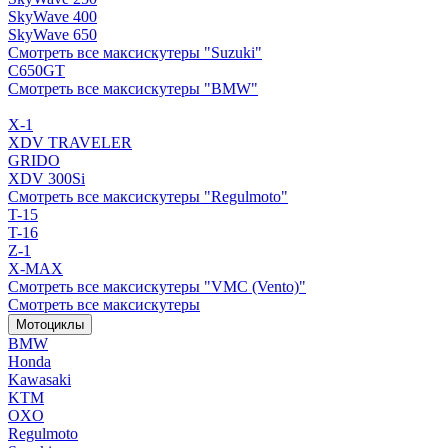
SkyWave 400
SkyWave 650
Смотреть все максискутеры "Suzuki"
C650GT
Смотреть все максискутеры "BMW"
X-1
XDV TRAVELER
GRIDO
XDV 300Si
Смотреть все максискутеры "Regulmoto"
T-15
T-16
Z-1
X-MAX
Смотреть все максискутеры "VMC (Vento)"
Смотреть все максискутеры
Мотоциклы
BMW
Honda
Kawasaki
KTM
OXO
Regulmoto