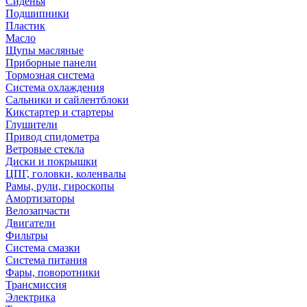
Сиденья
Подшипники
Пластик
Масло
Щупы масляные
Приборные панели
Тормозная система
Система охлаждения
Сальники и сайлентблоки
Кикстартер и стартеры
Глушители
Привод спидометра
Ветровые стекла
Диски и покрышки
ЦПГ, головки, коленвалы
Рамы, рули, гироскопы
Амортизаторы
Велозапчасти
Двигатели
Фильтры
Система смазки
Система питания
Фары, поворотники
Трансмиссия
Электрика