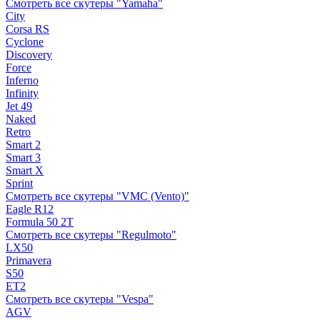
Смотреть все скутеры "Yamaha"
City
Corsa RS
Cyclone
Discovery
Force
Inferno
Infinity
Jet 49
Naked
Retro
Smart 2
Smart 3
Smart X
Sprint
Смотреть все скутеры "VMC (Vento)"
Eagle R12
Formula 50 2Т
Смотреть все скутеры "Regulmoto"
LX50
Primavera
S50
ET2
Смотреть все скутеры "Vespa"
AGV