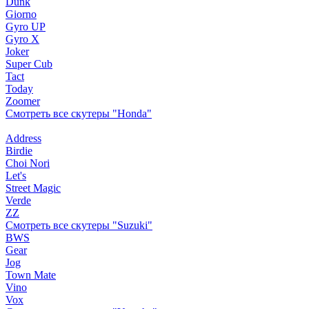
Dunk
Giorno
Gyro UP
Gyro X
Joker
Super Cub
Tact
Today
Zoomer
Смотреть все скутеры "Honda"
Address
Birdie
Choi Nori
Let's
Street Magic
Verde
ZZ
Смотреть все скутеры "Suzuki"
BWS
Gear
Jog
Town Mate
Vino
Vox