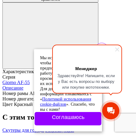
Добавить в
избранное
Мы используем cookie-файлы,
Добавлено в
чтобы учесть ваши
избранное
Менеджер
предпочтения и улучшить
Характеристики
работу сайта. Продолжая
Здравствуйте! Напишите, если
Серия
просмотр, вы соглашаетесь с
у Вас есть вопросы по выбору
Giorno AF-55
их использованием.
или покупке мототехники.
Описание
Для дополнительной
Номер рамы AF55-1016419
информации ознакомьтесь с
Номер двигателя AF55E-1018505
«
Политикой использования
cookie-файлов
». Спасибо, что
Цвет Красный
вы с нами!
С этим товаром искали:
Соглашаюсь
Скутеры для города
Ретроскутеры