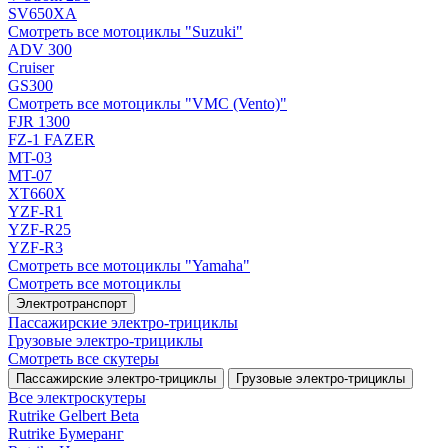
SV650XA
Смотреть все мотоциклы "Suzuki"
ADV 300
Cruiser
GS300
Смотреть все мотоциклы "VMC (Vento)"
FJR 1300
FZ-1 FAZER
MT-03
MT-07
XT660X
YZF-R1
YZF-R25
YZF-R3
Смотреть все мотоциклы "Yamaha"
Смотреть все мотоциклы
Электротранспорт
Пассажирские электро‑трициклы
Грузовые электро‑трициклы
Смотреть все скутеры
Пассажирские электро‑трициклы
Грузовые электро‑трициклы
Все электро­скутеры
Rutrike Gelbert Beta
Rutrike Бумеранг