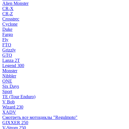
Alien Monster
CR-X
CR-Z
Crosstrec
Cyclone
Duke
Fargo
Fly
FTO
Grizzly
GTO
Lanza 2T
Legend 300
Monster
Nibbler
ONE
Six Days
Sport
TE (Tour Enduro)
V Bob
Wizard 230
XADV
Смотреть все мотоциклы "Regulmoto"
GIXXER 250
V-Strom 250