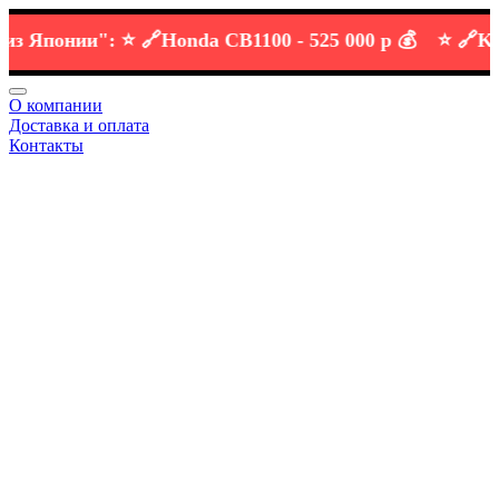
Японии":
⭐️ 🔗
Honda CB1100 -
525 000 р 💰
⭐️ 🔗
KTM D
О компании
Доставка и оплата
Контакты