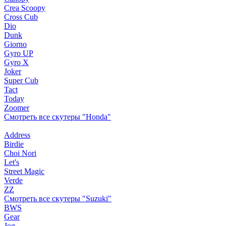
Crea Scoopy
Cross Cub
Dio
Dunk
Giorno
Gyro UP
Gyro X
Joker
Super Cub
Tact
Today
Zoomer
Смотреть все скутеры "Honda"
Address
Birdie
Choi Nori
Let's
Street Magic
Verde
ZZ
Смотреть все скутеры "Suzuki"
BWS
Gear
Jog