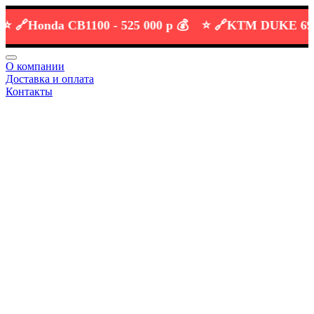
Honda CB1100 -
525 000 р 💰
⭐️ 🔗
KTM DUKE 690 -
38
О компании
Доставка и оплата
Контакты