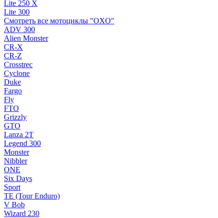
Lite 250 X
Lite 300
Смотреть все мотоциклы "OXO"
ADV 300
Alien Monster
CR-X
CR-Z
Crosstrec
Cyclone
Duke
Fargo
Fly
FTO
Grizzly
GTO
Lanza 2T
Legend 300
Monster
Nibbler
ONE
Six Days
Sport
TE (Tour Enduro)
V Bob
Wizard 230