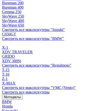
Burgman 200
Burgman 400
Gemma 250
SkyWave 250
SkyWave 400
SkyWave 650
Смотреть все максискутеры "Suzuki"
C650GT
Смотреть все максискутеры "BMW"
X-1
XDV TRAVELER
GRIDO
XDV 300Si
Смотреть все максискутеры "Regulmoto"
T-15
T-16
Z-1
X-MAX
Смотреть все максискутеры "VMC (Vento)"
Смотреть все максискутеры
Мотоциклы
BMW
Honda
Kawasaki