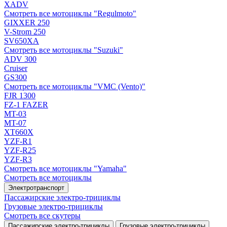
XADV
Смотреть все мотоциклы "Regulmoto"
GIXXER 250
V-Strom 250
SV650XA
Смотреть все мотоциклы "Suzuki"
ADV 300
Cruiser
GS300
Смотреть все мотоциклы "VMC (Vento)"
FJR 1300
FZ-1 FAZER
MT-03
MT-07
XT660X
YZF-R1
YZF-R25
YZF-R3
Смотреть все мотоциклы "Yamaha"
Смотреть все мотоциклы
Электротранспорт
Пассажирские электро‑трициклы
Грузовые электро‑трициклы
Смотреть все скутеры
Пассажирские электро‑трициклы
Грузовые электро‑трициклы