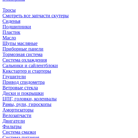
Тросы
Смотреть все запчасти скутеры
Сиденья
Подшипники
Пластик
Масло
Щупы масляные
Приборные панели
Тормозная система
Система охлаждения
Сальники и сайлентблоки
Кикстартер и стартеры
Глушители
Привод спидометра
Ветровые стекла
Диски и покрышки
ЦПГ, головки, коленвалы
Рамы, рули, гироскопы
Амортизаторы
Велозапчасти
Двигатели
Фильтры
Система смазки
Система питания