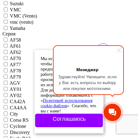
Suzuki
VMC
VMC (Vento)
vmc (vento)
Yamaha
Серия
AF58
AF61
AF62
AF70
Мы используем cookie-файлы,
чтобы учесть ваши
AF77
Менеджер
предпочтения и улучшить
AF78
работу сайта. Продолжая
Здравствуйте! Напишите, если
AF79
просмотр, вы соглашаетесь с
у Вас есть вопросы по выбору
AGV
их использованием.
или покупке мототехники.
AY01
Для дополнительной
информации ознакомьтесь с
AY02
«
Политикой использования
CA42A
cookie-файлов
». Спасибо, что
CA4AA
вы с нами!
City
Соглашаюсь
Corsa RS
Cyclone
Discovery