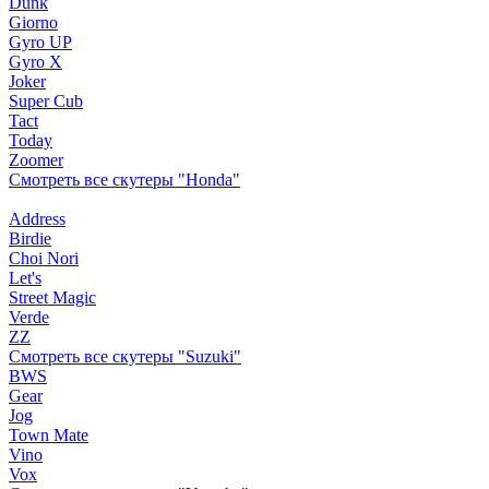
Dunk
Giorno
Gyro UP
Gyro X
Joker
Super Cub
Tact
Today
Zoomer
Смотреть все скутеры "Honda"
Address
Birdie
Choi Nori
Let's
Street Magic
Verde
ZZ
Смотреть все скутеры "Suzuki"
BWS
Gear
Jog
Town Mate
Vino
Vox