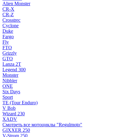
Alien Monster
CR-X
CR-Z
Crosstrec
Cyclone
Duke
Fargo
Fly
FTO
Grizzly
GTO
Lanza 2T
Legend 300
Monster
Nibbler
ONE
Six Days
Sport
TE (Tour Enduro)
V Bob
Wizard 230
XADV
Смотреть все мотоциклы "Regulmoto"
GIXXER 250
V-Strom 250