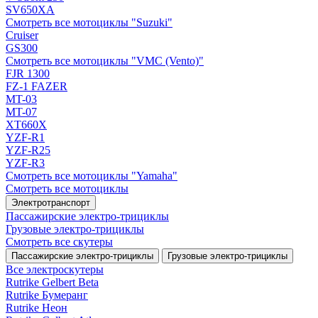
SV650XA
Смотреть все мотоциклы "Suzuki"
Cruiser
GS300
Смотреть все мотоциклы "VMC (Vento)"
FJR 1300
FZ-1 FAZER
MT-03
MT-07
XT660X
YZF-R1
YZF-R25
YZF-R3
Смотреть все мотоциклы "Yamaha"
Смотреть все мотоциклы
Электротранспорт
Пассажирские электро‑трициклы
Грузовые электро‑трициклы
Смотреть все скутеры
Пассажирские электро‑трициклы
Грузовые электро‑трициклы
Все электро­скутеры
Rutrike Gelbert Beta
Rutrike Бумеранг
Rutrike Неон