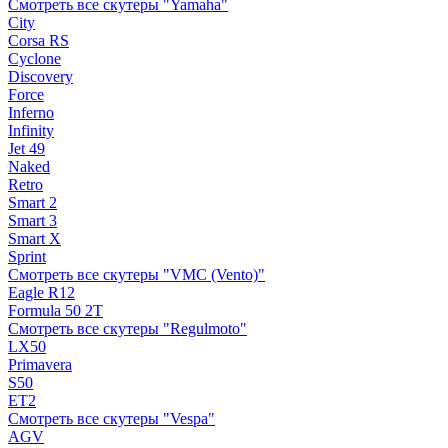
Смотреть все скутеры "Yamaha"
City
Corsa RS
Cyclone
Discovery
Force
Inferno
Infinity
Jet 49
Naked
Retro
Smart 2
Smart 3
Smart X
Sprint
Смотреть все скутеры "VMC (Vento)"
Eagle R12
Formula 50 2Т
Смотреть все скутеры "Regulmoto"
LX50
Primavera
S50
ET2
Смотреть все скутеры "Vespa"
AGV