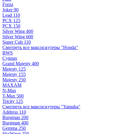
Forza
Joker 90
Lead 110
PCX 125
PCX 150
Silver Wing 400
Silver Wing 600
Super Cub 110
Смотреть все максискутеры "Honda"
BWS
Cygnus
Grand Majesty 400
Majesty 125
Majesty 155
Majesty 250
MAXAM
N-Max
T-Max 500
Tricity 125
Смотреть все максискутеры "Yamaha"
Address 110
Burgman 200
Burgman 400
Gemma 250
SkyWave 250