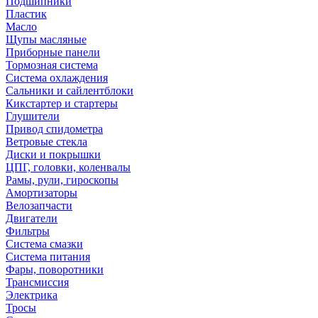
Подшипники
Пластик
Масло
Щупы масляные
Приборные панели
Тормозная система
Система охлаждения
Сальники и сайлентблоки
Кикстартер и стартеры
Глушители
Привод спидометра
Ветровые стекла
Диски и покрышки
ЦПГ, головки, коленвалы
Рамы, рули, гироскопы
Амортизаторы
Велозапчасти
Двигатели
Фильтры
Система смазки
Система питания
Фары, поворотники
Трансмиссия
Электрика
Тросы