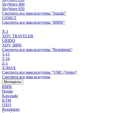
SkyWave 400
SkyWave 650
Смотреть все максискутеры "Suzuki"
C650GT
Смотреть все максискутеры "BMW"
X-1
XDV TRAVELER
GRIDO
XDV 300Si
Смотреть все максискутеры "Regulmoto"
T-15
T-16
Z-1
X-MAX
Смотреть все максискутеры "VMC (Vento)"
Смотреть все максискутеры
Мотоциклы
BMW
Honda
Kawasaki
KTM
OXO
Regulmoto