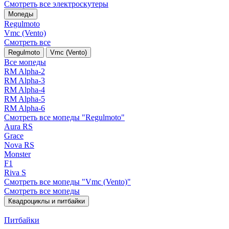
Смотреть все электро­скутеры
Мопеды
Regulmoto
Vmc (Vento)
Смотреть все
Regulmoto
Vmc (Vento)
Все мопеды
RM Alpha-2
RM Alpha-3
RM Alpha-4
RM Alpha-5
RM Alpha-6
Смотреть все мопеды "Regulmoto"
Aura RS
Grace
Nova RS
Monster
F1
Riva S
Смотреть все мопеды "Vmc (Vento)"
Смотреть все мопеды
Квадроциклы и питбайки
Питбайки