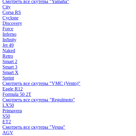
Смотреть все скутеры "Yamaha"
City
Corsa RS
Cyclone
Discovery
Force
Inferno
Infinity
Jet 49
Naked
Retro
Smart 2
Smart 3
Smart X
Sprint
Смотреть все скутеры "VMC (Vento)"
Eagle R12
Formula 50 2Т
Смотреть все скутеры "Regulmoto"
LX50
Primavera
S50
ET2
Смотреть все скутеры "Vespa"
AGV