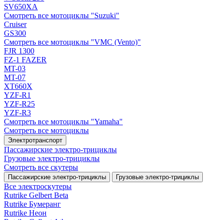
SV650XA
Смотреть все мотоциклы "Suzuki"
Cruiser
GS300
Смотреть все мотоциклы "VMC (Vento)"
FJR 1300
FZ-1 FAZER
MT-03
MT-07
XT660X
YZF-R1
YZF-R25
YZF-R3
Смотреть все мотоциклы "Yamaha"
Смотреть все мотоциклы
Электротранспорт
Пассажирские электро‑трициклы
Грузовые электро‑трициклы
Смотреть все скутеры
Пассажирские электро‑трициклы
Грузовые электро‑трициклы
Все электро­скутеры
Rutrike Gelbert Beta
Rutrike Бумеранг
Rutrike Неон