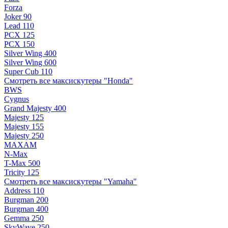
Forza
Joker 90
Lead 110
PCX 125
PCX 150
Silver Wing 400
Silver Wing 600
Super Cub 110
Смотреть все максискутеры "Honda"
BWS
Cygnus
Grand Majesty 400
Majesty 125
Majesty 155
Majesty 250
MAXAM
N-Max
T-Max 500
Tricity 125
Смотреть все максискутеры "Yamaha"
Address 110
Burgman 200
Burgman 400
Gemma 250
SkyWave 250