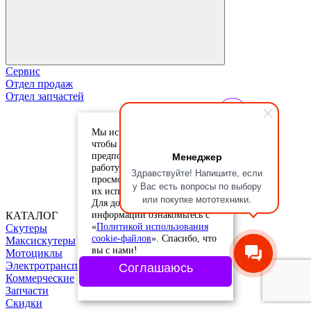
Сервис
Отдел продаж
Отдел запчастей
Мы используем cookie-файлы,
чтобы учесть ваши
Менеджер
предпочтения и улучшить
работу сайта. Продолжая
Здравствуйте! Напишите, если
просмотр, вы соглашаетесь с
у Вас есть вопросы по выбору
их использованием.
или покупке мототехники.
Для дополнительной
информации ознакомьтесь с
КАТАЛОГ
«
Политикой использования
Скутеры
cookie-файлов
». Спасибо, что
Максискутеры
вы с нами!
Мотоциклы
Электротранспорт
Соглашаюсь
Коммерческие
Запчасти
Скидки