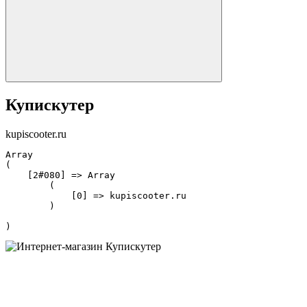
Купискутер
kupiscooter.ru
Array

(

    [2#080] => Array

        (

            [0] => kupiscooter.ru

        )
