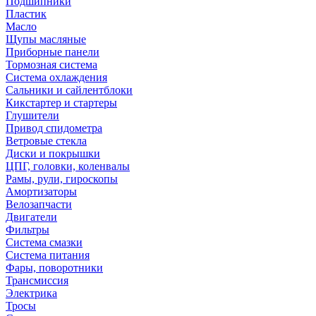
Подшипники
Пластик
Масло
Щупы масляные
Приборные панели
Тормозная система
Система охлаждения
Сальники и сайлентблоки
Кикстартер и стартеры
Глушители
Привод спидометра
Ветровые стекла
Диски и покрышки
ЦПГ, головки, коленвалы
Рамы, рули, гироскопы
Амортизаторы
Велозапчасти
Двигатели
Фильтры
Система смазки
Система питания
Фары, поворотники
Трансмиссия
Электрика
Тросы