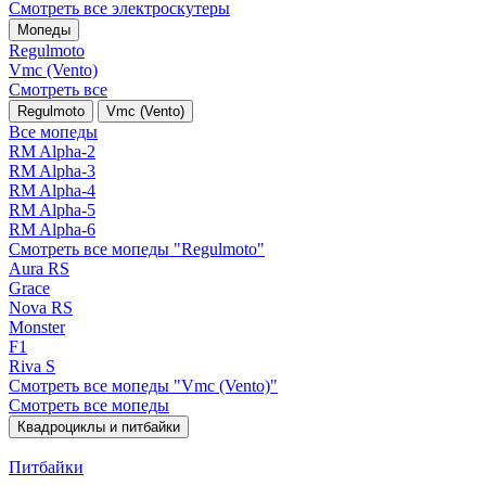
Смотреть все электро­скутеры
Мопеды
Regulmoto
Vmc (Vento)
Смотреть все
Regulmoto
Vmc (Vento)
Все мопеды
RM Alpha-2
RM Alpha-3
RM Alpha-4
RM Alpha-5
RM Alpha-6
Смотреть все мопеды "Regulmoto"
Aura RS
Grace
Nova RS
Monster
F1
Riva S
Смотреть все мопеды "Vmc (Vento)"
Смотреть все мопеды
Квадроциклы и питбайки
Питбайки