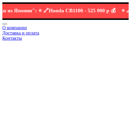
з Японии":
⭐️ 🔗
Honda CB1100 -
525 000 р 💰
⭐️ 🔗
KTM
О компании
Доставка и оплата
Контакты