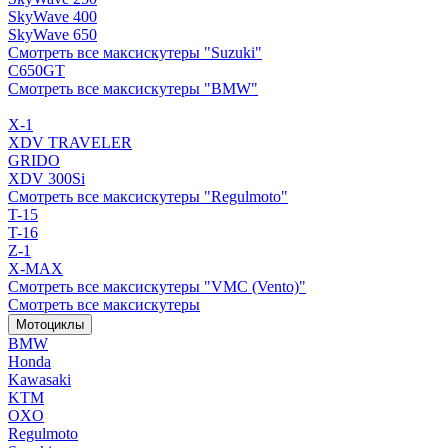
SkyWave 400
SkyWave 650
Смотреть все максискутеры "Suzuki"
C650GT
Смотреть все максискутеры "BMW"
X-1
XDV TRAVELER
GRIDO
XDV 300Si
Смотреть все максискутеры "Regulmoto"
T-15
T-16
Z-1
X-MAX
Смотреть все максискутеры "VMC (Vento)"
Смотреть все максискутеры
Мотоциклы
BMW
Honda
Kawasaki
KTM
OXO
Regulmoto