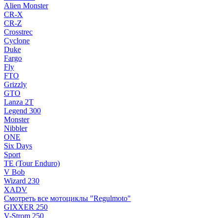
Alien Monster
CR-X
CR-Z
Crosstrec
Cyclone
Duke
Fargo
Fly
FTO
Grizzly
GTO
Lanza 2T
Legend 300
Monster
Nibbler
ONE
Six Days
Sport
TE (Tour Enduro)
V Bob
Wizard 230
XADV
Смотреть все мотоциклы "Regulmoto"
GIXXER 250
V-Strom 250