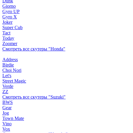
Dunk
Giorno
Gyro UP
Gyro X
Joker
Super Cub
Tact
Today
Zoomer
Смотреть все скутеры "Honda"
Address
Birdie
Choi Nori
Let's
Street Magic
Verde
ZZ
Смотреть все скутеры "Suzuki"
BWS
Gear
Jog
Town Mate
Vino
Vox