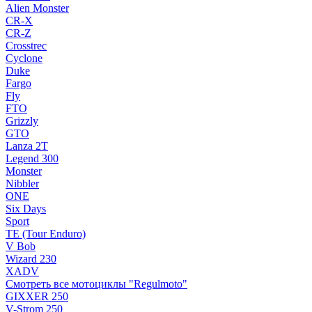
Alien Monster
CR-X
CR-Z
Crosstrec
Cyclone
Duke
Fargo
Fly
FTO
Grizzly
GTO
Lanza 2T
Legend 300
Monster
Nibbler
ONE
Six Days
Sport
TE (Tour Enduro)
V Bob
Wizard 230
XADV
Смотреть все мотоциклы "Regulmoto"
GIXXER 250
V-Strom 250