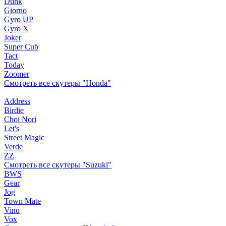
Dunk
Giorno
Gyro UP
Gyro X
Joker
Super Cub
Tact
Today
Zoomer
Смотреть все скутеры "Honda"
Address
Birdie
Choi Nori
Let's
Street Magic
Verde
ZZ
Смотреть все скутеры "Suzuki"
BWS
Gear
Jog
Town Mate
Vino
Vox