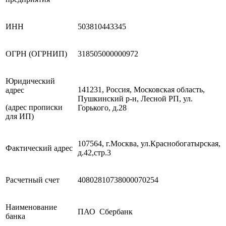
ИНН
503810443345
ОГРН (ОГРНИП)
318505000000972
Юридический
141231, Россия, Московская область,
адрес
Пушкинский р-н, Лесной РП, ул.
(адрес прописки
Горького, д.28
для ИП)
107564, г.Москва, ул.Краснобогатырская,
Фактический адрес
д.42,стр.3
Расчетный счет
40802810738000070254
Наименование
ПАО Сбербанк
банка