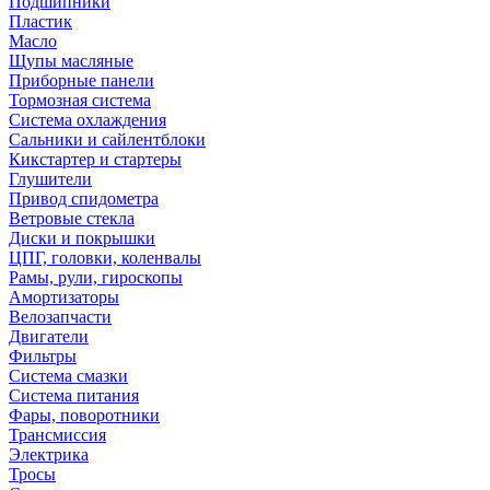
Подшипники
Пластик
Масло
Щупы масляные
Приборные панели
Тормозная система
Система охлаждения
Сальники и сайлентблоки
Кикстартер и стартеры
Глушители
Привод спидометра
Ветровые стекла
Диски и покрышки
ЦПГ, головки, коленвалы
Рамы, рули, гироскопы
Амортизаторы
Велозапчасти
Двигатели
Фильтры
Система смазки
Система питания
Фары, поворотники
Трансмиссия
Электрика
Тросы