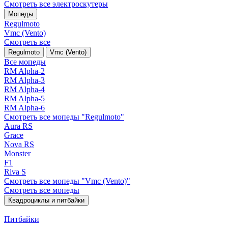
Смотреть все электро­скутеры
Мопеды
Regulmoto
Vmc (Vento)
Смотреть все
Regulmoto
Vmc (Vento)
Все мопеды
RM Alpha-2
RM Alpha-3
RM Alpha-4
RM Alpha-5
RM Alpha-6
Смотреть все мопеды "Regulmoto"
Aura RS
Grace
Nova RS
Monster
F1
Riva S
Смотреть все мопеды "Vmc (Vento)"
Смотреть все мопеды
Квадроциклы и питбайки
Питбайки