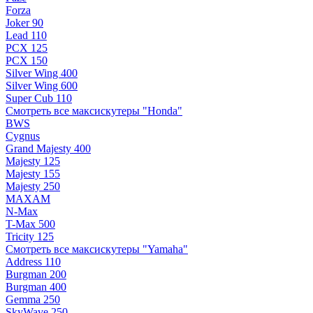
Forza
Joker 90
Lead 110
PCX 125
PCX 150
Silver Wing 400
Silver Wing 600
Super Cub 110
Смотреть все максискутеры "Honda"
BWS
Cygnus
Grand Majesty 400
Majesty 125
Majesty 155
Majesty 250
MAXAM
N-Max
T-Max 500
Tricity 125
Смотреть все максискутеры "Yamaha"
Address 110
Burgman 200
Burgman 400
Gemma 250
SkyWave 250