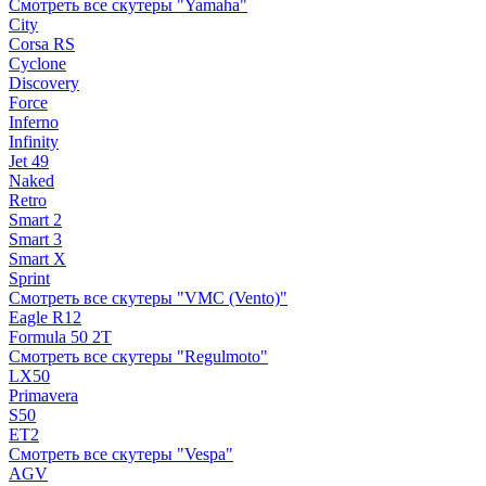
Смотреть все скутеры "Yamaha"
City
Corsa RS
Cyclone
Discovery
Force
Inferno
Infinity
Jet 49
Naked
Retro
Smart 2
Smart 3
Smart X
Sprint
Смотреть все скутеры "VMC (Vento)"
Eagle R12
Formula 50 2Т
Смотреть все скутеры "Regulmoto"
LX50
Primavera
S50
ET2
Смотреть все скутеры "Vespa"
AGV