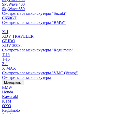
SkyWave 400
SkyWave 650
Смотреть все максискутеры "Suzuki"
C650GT
Смотреть все максискутеры "BMW"
X-1
XDV TRAVELER
GRIDO
XDV 300Si
Смотреть все максискутеры "Regulmoto"
T-15
T-16
Z-1
X-MAX
Смотреть все максискутеры "VMC (Vento)"
Смотреть все максискутеры
Мотоциклы
BMW
Honda
Kawasaki
KTM
OXO
Regulmoto