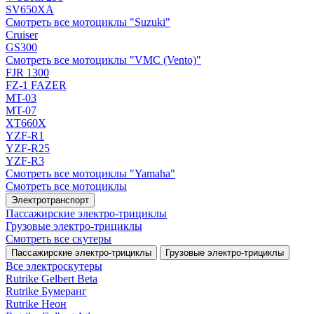
SV650XA
Смотреть все мотоциклы "Suzuki"
Cruiser
GS300
Смотреть все мотоциклы "VMC (Vento)"
FJR 1300
FZ-1 FAZER
MT-03
MT-07
XT660X
YZF-R1
YZF-R25
YZF-R3
Смотреть все мотоциклы "Yamaha"
Смотреть все мотоциклы
Электротранспорт
Пассажирские электро‑трициклы
Грузовые электро‑трициклы
Смотреть все скутеры
Пассажирские электро‑трициклы
Грузовые электро‑трициклы
Все электро­скутеры
Rutrike Gelbert Beta
Rutrike Бумеранг
Rutrike Неон