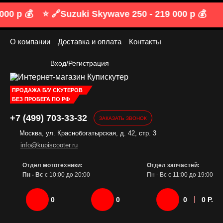
00 р 💰
⭐️ 🔗
Suzuki Skywave 250 -
219 000 р 💰
О компании
Доставка и оплата
Контакты
Вход/Регистрация
ПРОДАЖА Б/У СКУТЕРОВ
БЕЗ ПРОБЕГА ПО РФ
+7 (499) 703-33-32
ЗАКАЗАТЬ ЗВОНОК
Москва, ул. Краснобогатырская, д. 42, стр. 3
info@kupiscooter.ru
Отдел мототехники:
Отдел запчастей:
Пн - Вс
с 10:00 до 20:00
Пн - Вс с 11:00 до 19:00
0
0
0
0 Р.