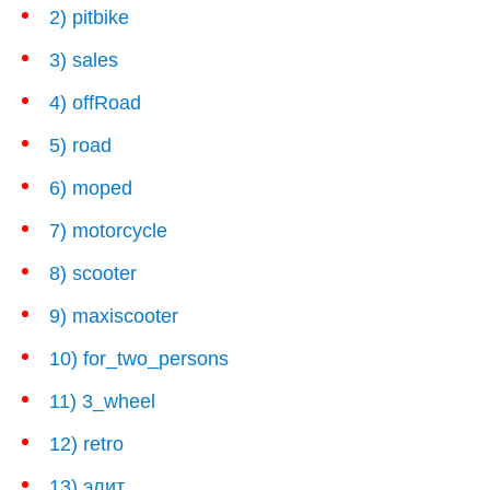
2) pitbike
3) sales
4) offRoad
5) road
6) moped
7) motorcycle
8) scooter
9) maxiscooter
10) for_two_persons
11) 3_wheel
12) retro
13) элит