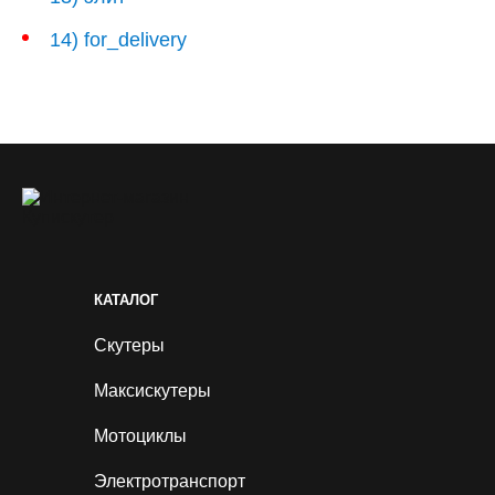
14) for_delivery
КАТАЛОГ
Скутеры
Смо
элек
Максискутеры
"Па
элек
Мотоциклы
Электротранспорт