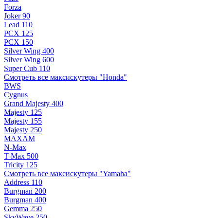
Forza
Joker 90
Lead 110
PCX 125
PCX 150
Silver Wing 400
Silver Wing 600
Super Cub 110
Смотреть все максискутеры "Honda"
BWS
Cygnus
Grand Majesty 400
Majesty 125
Majesty 155
Majesty 250
MAXAM
N-Max
T-Max 500
Tricity 125
Смотреть все максискутеры "Yamaha"
Address 110
Burgman 200
Burgman 400
Gemma 250
SkyWave 250