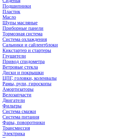
Сиденья
Подшипники
Пластик
Масло
Щупы масляные
Приборные панели
Тормозная система
Система охлаждения
Сальники и сайлентблоки
Кикстартер и стартеры
Глушители
Привод спидометра
Ветровые стекла
Диски и покрышки
ЦПГ, головки, коленвалы
Рамы, рули, гироскопы
Амортизаторы
Велозапчасти
Двигатели
Фильтры
Система смазки
Система питания
Фары, поворотники
Трансмиссия
Электрика