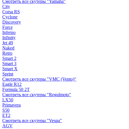
Смотреть все скутеры "Yamaha"
City
Corsa RS
Cyclone
Discovery
Force
Inferno
Infinity
Jet 49
Naked
Retro
Smart 2
Smart 3
Smart X
Sprint
Смотреть все скутеры "VMC (Vento)"
Eagle R12
Formula 50 2Т
Смотреть все скутеры "Regulmoto"
LX50
Primavera
S50
ET2
Смотреть все скутеры "Vespa"
AGV