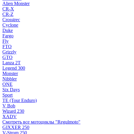
Alien Monster
CR-X
CR-Z
Crosstrec
Cyclone
Duke
Fargo
Fly
FTO
Grizzly
GTO
Lanza 2T
Legend 300
Monster
Nibbler
ONE
Six Days
Sport
TE (Tour Enduro)
V Bob
Wizard 230
XADV
Смотреть все мотоциклы "Regulmoto"
GIXXER 250
V-Strom 250