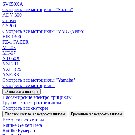
SV650XA
Смотреть все мотоциклы "Suzuki"
ADV 300
Cruiser
GS300
Смотреть все мотоциклы "VMC (Vento)"
FJR 1300
FZ-1 FAZER
MT-03
MT-07
XT660X
YZF-R1
YZF-R25
YZF-R3
Смотреть все мотоциклы "Yamaha"
Смотреть все мотоциклы
Электротранспорт
Пассажирские электро‑трициклы
Грузовые электро‑трициклы
Смотреть все скутеры
Пассажирские электро‑трициклы
Грузовые электро‑трициклы
Все электро­скутеры
Rutrike Gelbert Beta
Rutrike Бумеранг