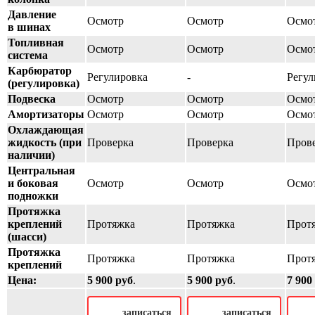
Давление
Осмотр
Осмотр
Осмо
в шинах
Топливная
Осмотр
Осмотр
Осмо
система
Карбюратор
Регулировка
-
Регул
(регулировка)
Подвеска
Осмотр
Осмотр
Осмо
Амортизаторы
Осмотр
Осмотр
Осмо
Охлаждающая
жидкость (при
Проверка
Проверка
Пров
наличии)
Центральная
и боковая
Осмотр
Осмотр
Осмо
подножки
Протяжка
креплений
Протяжка
Протяжка
Прот
(шасси)
Протяжка
Протяжка
Протяжка
Прот
креплений
Цена:
5 900 руб
.
5 900 руб
.
7 900
записаться
записаться