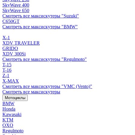
SkyWave 400
SkyWave 650
Смотреть все максискутеры "Suzuki"
C650GT
Смотреть все максискутеры "BMW"
X-1
XDV TRAVELER
GRIDO
XDV 300Si
Смотреть все максискутеры "Regulmoto"
T-15
T-16
Z-1
X-MAX
Смотреть все максискутеры "VMC (Vento)"
Смотреть все максискутеры
Мотоциклы
BMW
Honda
Kawasaki
KTM
OXO
Regulmoto