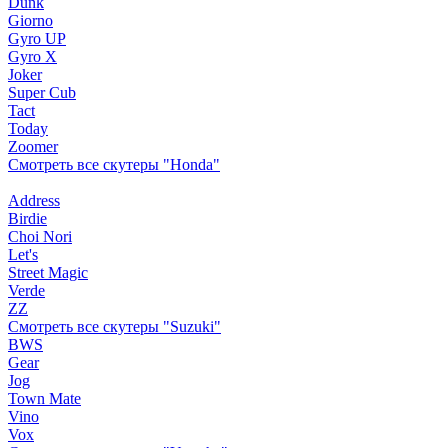
Dunk
Giorno
Gyro UP
Gyro X
Joker
Super Cub
Tact
Today
Zoomer
Смотреть все скутеры "Honda"
Address
Birdie
Choi Nori
Let's
Street Magic
Verde
ZZ
Смотреть все скутеры "Suzuki"
BWS
Gear
Jog
Town Mate
Vino
Vox