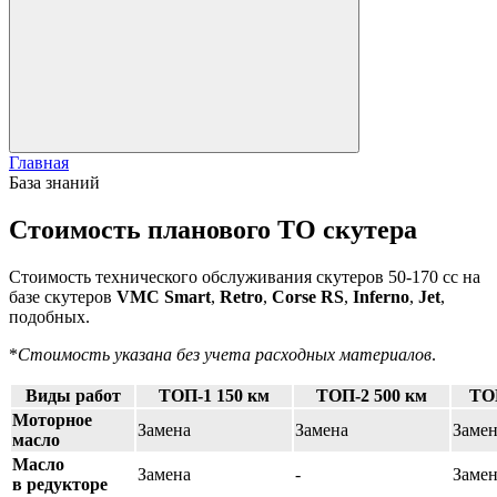
Главная
База знаний
Стоимость планового ТО скутера
Стоимость технического обслуживания скутеров 50-170 cc на
базе скутеров
VMC Smart
,
Retro
,
Corse RS
,
Inferno
,
Jet
,
подобных.
*
Стоимость указана без учета расходных материалов
.
Виды работ
ТОП-1 150 км
ТОП-2 500 км
ТОП
Моторное
Замена
Замена
Замен
масло
Масло
Замена
-
Замен
в редукторе