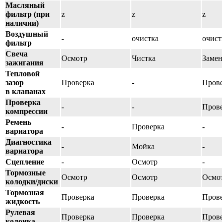
Масляный
фильтр (при
z
z
z
наличии)
Воздушный
-
очистка
очист
фильтр
Свеча
Осмотр
Чистка
Замен
зажигания
Тепловой
зазор
Проверка
-
Пров
в клапанах
Проверка
-
-
Пров
компрессии
Ремень
-
Проверка
-
вариатора
Диагностика
-
Мойка
-
вариатора
Сцепление
-
Осмотр
-
Тормозные
Осмотр
Осмотр
Осмо
колодки/диски
Тормозная
Проверка
Проверка
Пров
жидкость
Рулевая
Проверка
Проверка
Пров
колонка