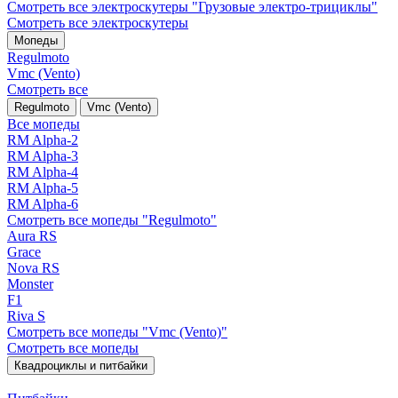
Смотреть все электро­скутеры "Грузовые электро‑трициклы"
Смотреть все электро­скутеры
Мопеды
Regulmoto
Vmc (Vento)
Смотреть все
Regulmoto
Vmc (Vento)
Все мопеды
RM Alpha-2
RM Alpha-3
RM Alpha-4
RM Alpha-5
RM Alpha-6
Смотреть все мопеды "Regulmoto"
Aura RS
Grace
Nova RS
Monster
F1
Riva S
Смотреть все мопеды "Vmc (Vento)"
Смотреть все мопеды
Квадроциклы и питбайки