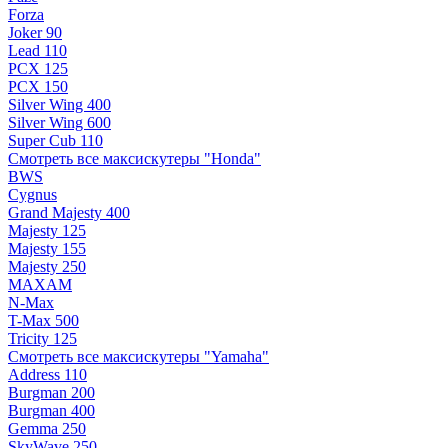
Forza
Joker 90
Lead 110
PCX 125
PCX 150
Silver Wing 400
Silver Wing 600
Super Cub 110
Смотреть все максискутеры "Honda"
BWS
Cygnus
Grand Majesty 400
Majesty 125
Majesty 155
Majesty 250
MAXAM
N-Max
T-Max 500
Tricity 125
Смотреть все максискутеры "Yamaha"
Address 110
Burgman 200
Burgman 400
Gemma 250
SkyWave 250