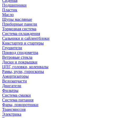
Сиденья
Подшипники
Пластик
Масло
Щупы масляные
Приборные панели
Тормозная система
Система охлаждения
Сальники и сайлентблоки
Кикстартер и стартеры
Глушители
Привод спидометра
Ветровые стекла
Диски и покрышки
ЦПГ, головки, коленвалы
Рамы, рули, гироскопы
Амортизаторы
Велозапчасти
Двигатели
Фильтры
Система смазки
Система питания
Фары, поворотники
Трансмиссия
Электрика