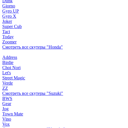
Dunk
Giorno
Gyro UP
Gyro X
Joker
Super Cub
Tact
Today
Zoomer
Смотреть все скутеры "Honda"
Address
Birdie
Choi Nori
Let's
Street Magic
Verde
ZZ
Смотреть все скутеры "Suzuki"
BWS
Gear
Jog
Town Mate
Vino
Vox