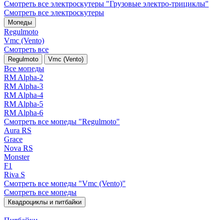
Смотреть все электро­скутеры "Грузовые электро‑трициклы"
Смотреть все электро­скутеры
Мопеды
Regulmoto
Vmc (Vento)
Смотреть все
Regulmoto
Vmc (Vento)
Все мопеды
RM Alpha-2
RM Alpha-3
RM Alpha-4
RM Alpha-5
RM Alpha-6
Смотреть все мопеды "Regulmoto"
Aura RS
Grace
Nova RS
Monster
F1
Riva S
Смотреть все мопеды "Vmc (Vento)"
Смотреть все мопеды
Квадроциклы и питбайки