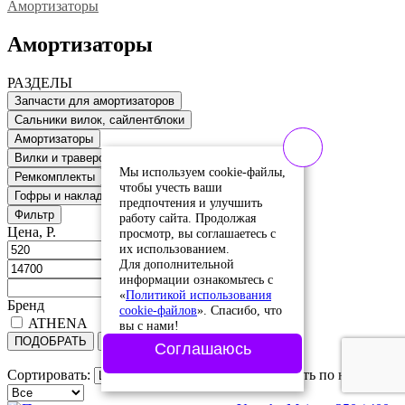
Амортизаторы
Амортизаторы
РАЗДЕЛЫ
Запчасти для амортизаторов
Сальники вилок, сайлентблоки
Амортизаторы
Вилки и траверсы
Мы используем cookie-файлы,
Ремкомплекты
чтобы учесть ваши
Гофры и накладки
предпочтения и улучшить
Фильтр
работу сайта. Продолжая
Цена, Р.
просмотр, вы соглашаетесь с
их использованием.
Для дополнительной
информации ознакомьтесь с
«
Политикой использования
Бренд
cookie-файлов
». Спасибо, что
ATHENA
вы с нами!
ПОДОБРАТЬ
Сбросить
Соглашаюсь
Сортировать:
Сортировать по наличию: