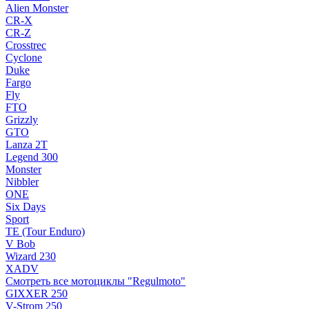
Alien Monster
CR-X
CR-Z
Crosstrec
Cyclone
Duke
Fargo
Fly
FTO
Grizzly
GTO
Lanza 2T
Legend 300
Monster
Nibbler
ONE
Six Days
Sport
TE (Tour Enduro)
V Bob
Wizard 230
XADV
Смотреть все мотоциклы "Regulmoto"
GIXXER 250
V-Strom 250