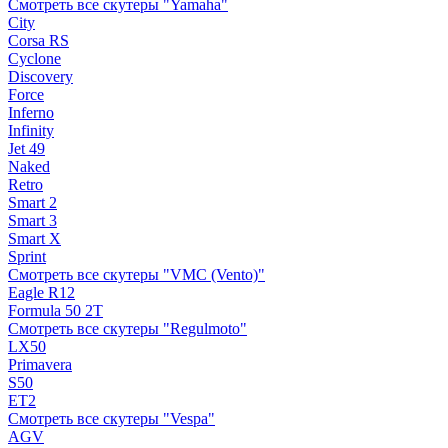
Смотреть все скутеры "Yamaha"
City
Corsa RS
Cyclone
Discovery
Force
Inferno
Infinity
Jet 49
Naked
Retro
Smart 2
Smart 3
Smart X
Sprint
Смотреть все скутеры "VMC (Vento)"
Eagle R12
Formula 50 2Т
Смотреть все скутеры "Regulmoto"
LX50
Primavera
S50
ET2
Смотреть все скутеры "Vespa"
AGV