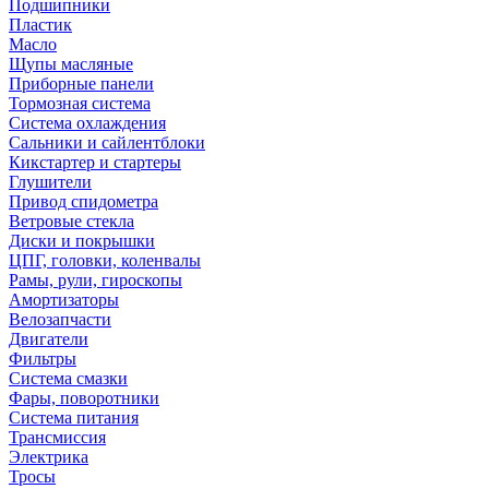
Подшипники
Пластик
Масло
Щупы масляные
Приборные панели
Тормозная система
Система охлаждения
Сальники и сайлентблоки
Кикстартер и стартеры
Глушители
Привод спидометра
Ветровые стекла
Диски и покрышки
ЦПГ, головки, коленвалы
Рамы, рули, гироскопы
Амортизаторы
Велозапчасти
Двигатели
Фильтры
Система смазки
Фары, поворотники
Система питания
Трансмиссия
Электрика
Тросы