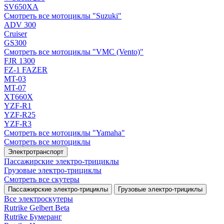
SV650XA
Смотреть все мотоциклы "Suzuki"
ADV 300
Cruiser
GS300
Смотреть все мотоциклы "VMC (Vento)"
FJR 1300
FZ-1 FAZER
MT-03
MT-07
XT660X
YZF-R1
YZF-R25
YZF-R3
Смотреть все мотоциклы "Yamaha"
Смотреть все мотоциклы
Электротранспорт
Пассажирские электро‑трициклы
Грузовые электро‑трициклы
Смотреть все скутеры
Пассажирские электро‑трициклы
Грузовые электро‑трициклы
Все электро­скутеры
Rutrike Gelbert Beta
Rutrike Бумеранг