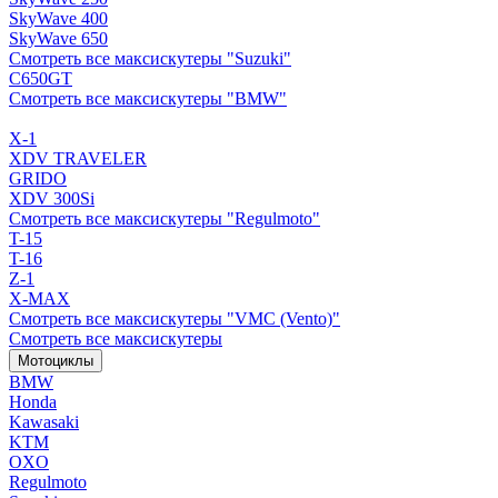
SkyWave 400
SkyWave 650
Смотреть все максискутеры "Suzuki"
C650GT
Смотреть все максискутеры "BMW"
X-1
XDV TRAVELER
GRIDO
XDV 300Si
Смотреть все максискутеры "Regulmoto"
T-15
T-16
Z-1
X-MAX
Смотреть все максискутеры "VMC (Vento)"
Смотреть все максискутеры
Мотоциклы
BMW
Honda
Kawasaki
KTM
OXO
Regulmoto