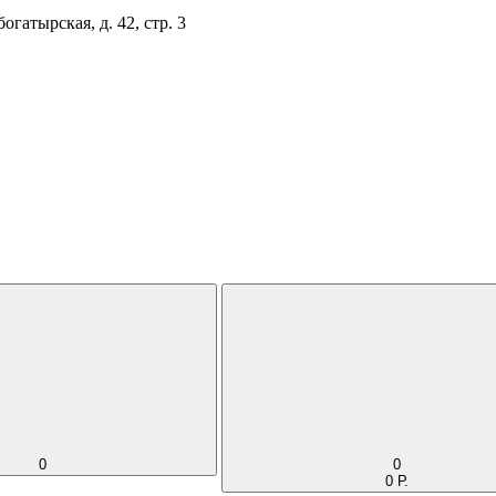
огатырская, д. 42, стр. 3
0
0
0 Р.