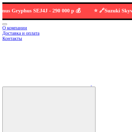
Gryphus SEJ4J -
290 000 р 💰
⭐️ 🔗
Suzuki Skywave 
О компании
Доставка и оплата
Контакты