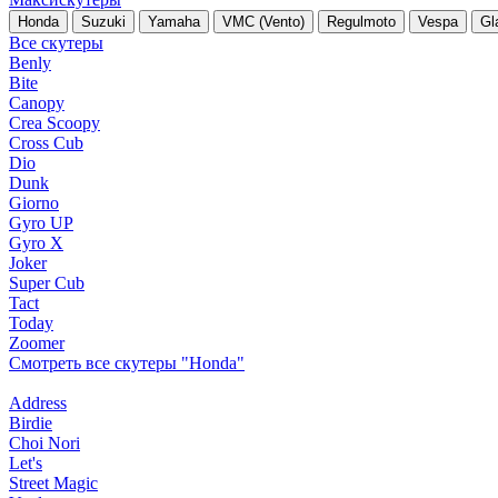
Honda
Suzuki
Yamaha
VMC (Vento)
Regulmoto
Vespa
Gl
Все скутеры
Benly
Bite
Canopy
Crea Scoopy
Cross Cub
Dio
Dunk
Giorno
Gyro UP
Gyro X
Joker
Super Cub
Tact
Today
Zoomer
Смотреть все скутеры "Honda"
Address
Birdie
Choi Nori
Let's
Street Magic