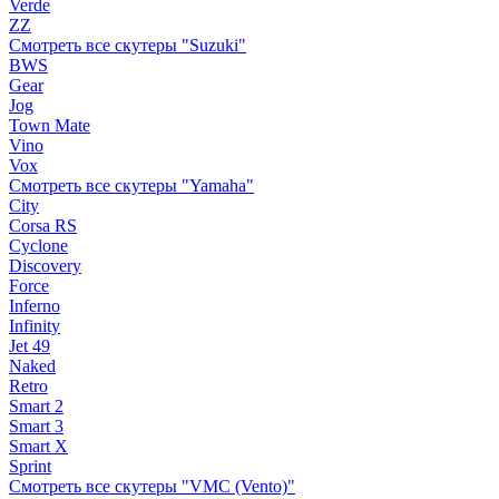
Verde
ZZ
Смотреть все скутеры "Suzuki"
BWS
Gear
Jog
Town Mate
Vino
Vox
Смотреть все скутеры "Yamaha"
City
Corsa RS
Cyclone
Discovery
Force
Inferno
Infinity
Jet 49
Naked
Retro
Smart 2
Smart 3
Smart X
Sprint
Смотреть все скутеры "VMC (Vento)"