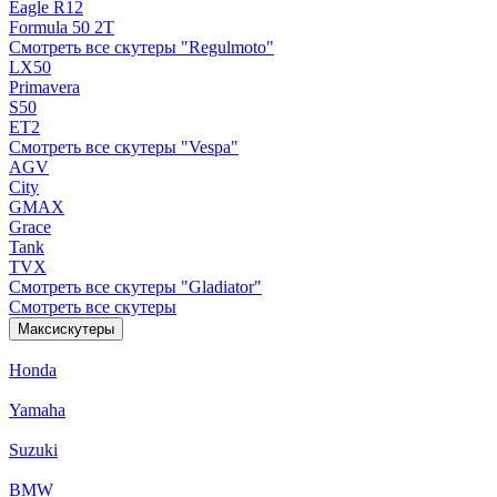
Eagle R12
Formula 50 2Т
Смотреть все скутеры "Regulmoto"
LX50
Primavera
S50
ET2
Смотреть все скутеры "Vespa"
AGV
City
GMAX
Grace
Tank
TVX
Смотреть все скутеры "Gladiator"
Смотреть все скутеры
Максискутеры
Honda
Yamaha
Suzuki
BMW