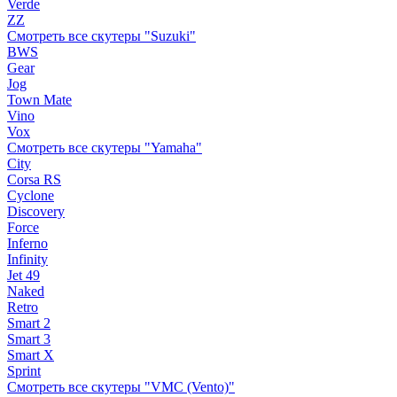
Verde
ZZ
Смотреть все скутеры "Suzuki"
BWS
Gear
Jog
Town Mate
Vino
Vox
Смотреть все скутеры "Yamaha"
City
Corsa RS
Cyclone
Discovery
Force
Inferno
Infinity
Jet 49
Naked
Retro
Smart 2
Smart 3
Smart X
Sprint
Смотреть все скутеры "VMC (Vento)"