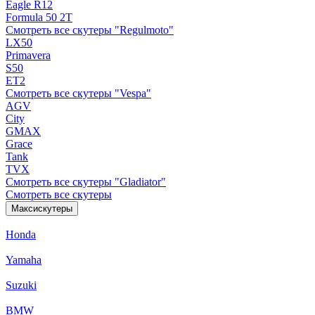
Eagle R12
Formula 50 2Т
Смотреть все скутеры "Regulmoto"
LX50
Primavera
S50
ET2
Смотреть все скутеры "Vespa"
AGV
City
GMAX
Grace
Tank
TVX
Смотреть все скутеры "Gladiator"
Смотреть все скутеры
Максискутеры
Honda
Yamaha
Suzuki
BMW