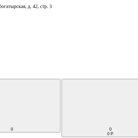
огатырская, д. 42, стр. 3
0
0
0 Р.