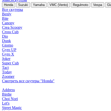
Honda
Suzuki
Yamaha
VMC (Vento)
Regulmoto
Vespa
Gl
Все скутеры
Benly
Bite
Canopy
Crea Scoopy
Cross Cub
Dio
Dunk
Giorno
Gyro UP
Gyro X
Joker
Super Cub
Tact
Today
Zoomer
Смотреть все скутеры "Honda"
Address
Birdie
Choi Nori
Let's
Street Magic