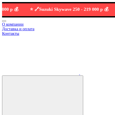
р 💰
⭐️ 🔗
Suzuki Skywave 250 -
219 000 р 💰
О компании
Доставка и оплата
Контакты