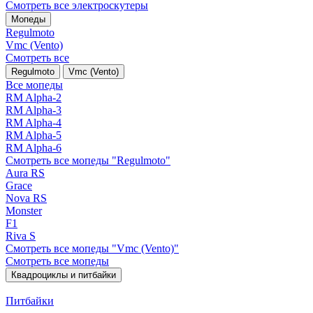
Смотреть все электро­скутеры
Мопеды
Regulmoto
Vmc (Vento)
Смотреть все
Regulmoto
Vmc (Vento)
Все мопеды
RM Alpha-2
RM Alpha-3
RM Alpha-4
RM Alpha-5
RM Alpha-6
Смотреть все мопеды "Regulmoto"
Aura RS
Grace
Nova RS
Monster
F1
Riva S
Смотреть все мопеды "Vmc (Vento)"
Смотреть все мопеды
Квадроциклы и питбайки
Питбайки