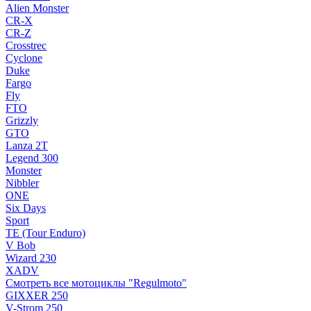
Alien Monster
CR-X
CR-Z
Crosstrec
Cyclone
Duke
Fargo
Fly
FTO
Grizzly
GTO
Lanza 2T
Legend 300
Monster
Nibbler
ONE
Six Days
Sport
TE (Tour Enduro)
V Bob
Wizard 230
XADV
Смотреть все мотоциклы "Regulmoto"
GIXXER 250
V-Strom 250