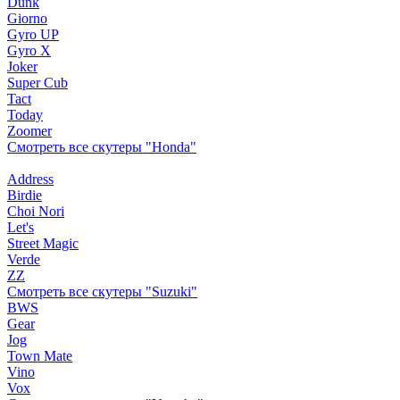
Dunk
Giorno
Gyro UP
Gyro X
Joker
Super Cub
Tact
Today
Zoomer
Смотреть все скутеры "Honda"
Address
Birdie
Choi Nori
Let's
Street Magic
Verde
ZZ
Смотреть все скутеры "Suzuki"
BWS
Gear
Jog
Town Mate
Vino
Vox