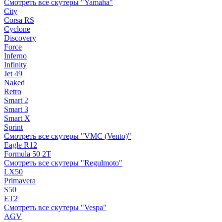
Смотреть все скутеры "Yamaha"
City
Corsa RS
Cyclone
Discovery
Force
Inferno
Infinity
Jet 49
Naked
Retro
Smart 2
Smart 3
Smart X
Sprint
Смотреть все скутеры "VMC (Vento)"
Eagle R12
Formula 50 2Т
Смотреть все скутеры "Regulmoto"
LX50
Primavera
S50
ET2
Смотреть все скутеры "Vespa"
AGV