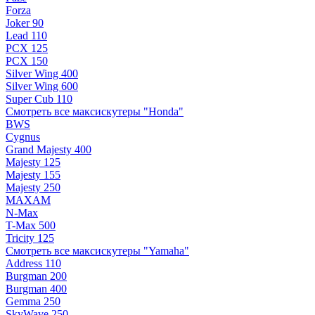
Forza
Joker 90
Lead 110
PCX 125
PCX 150
Silver Wing 400
Silver Wing 600
Super Cub 110
Смотреть все максискутеры "Honda"
BWS
Cygnus
Grand Majesty 400
Majesty 125
Majesty 155
Majesty 250
MAXAM
N-Max
T-Max 500
Tricity 125
Смотреть все максискутеры "Yamaha"
Address 110
Burgman 200
Burgman 400
Gemma 250
SkyWave 250