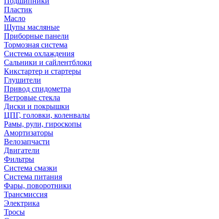
Подшипники
Пластик
Масло
Щупы масляные
Приборные панели
Тормозная система
Система охлаждения
Сальники и сайлентблоки
Кикстартер и стартеры
Глушители
Привод спидометра
Ветровые стекла
Диски и покрышки
ЦПГ, головки, коленвалы
Рамы, рули, гироскопы
Амортизаторы
Велозапчасти
Двигатели
Фильтры
Система смазки
Система питания
Фары, поворотники
Трансмиссия
Электрика
Тросы