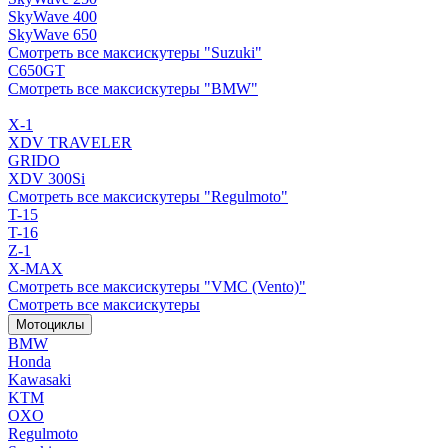
SkyWave 400
SkyWave 650
Смотреть все максискутеры "Suzuki"
C650GT
Смотреть все максискутеры "BMW"
X-1
XDV TRAVELER
GRIDO
XDV 300Si
Смотреть все максискутеры "Regulmoto"
T-15
T-16
Z-1
X-MAX
Смотреть все максискутеры "VMC (Vento)"
Смотреть все максискутеры
Мотоциклы
BMW
Honda
Kawasaki
KTM
OXO
Regulmoto