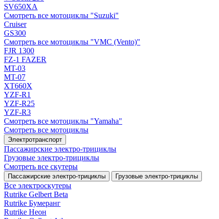
SV650XA
Смотреть все мотоциклы "Suzuki"
Cruiser
GS300
Смотреть все мотоциклы "VMC (Vento)"
FJR 1300
FZ-1 FAZER
MT-03
MT-07
XT660X
YZF-R1
YZF-R25
YZF-R3
Смотреть все мотоциклы "Yamaha"
Смотреть все мотоциклы
Электротранспорт
Пассажирские электро‑трициклы
Грузовые электро‑трициклы
Смотреть все скутеры
Пассажирские электро‑трициклы
Грузовые электро‑трициклы
Все электро­скутеры
Rutrike Gelbert Beta
Rutrike Бумеранг
Rutrike Неон