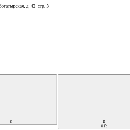
огатырская, д. 42, стр. 3
0
0
0 Р.