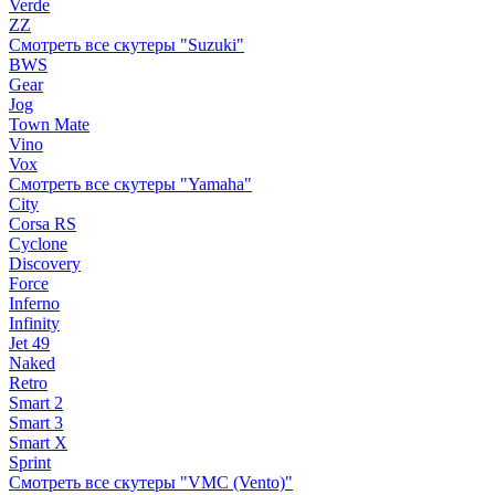
Verde
ZZ
Смотреть все скутеры "Suzuki"
BWS
Gear
Jog
Town Mate
Vino
Vox
Смотреть все скутеры "Yamaha"
City
Corsa RS
Cyclone
Discovery
Force
Inferno
Infinity
Jet 49
Naked
Retro
Smart 2
Smart 3
Smart X
Sprint
Смотреть все скутеры "VMC (Vento)"