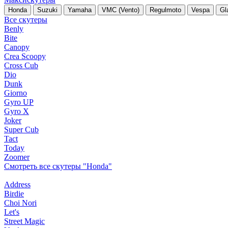
Honda
Suzuki
Yamaha
VMC (Vento)
Regulmoto
Vespa
Gl
Все скутеры
Benly
Bite
Canopy
Crea Scoopy
Cross Cub
Dio
Dunk
Giorno
Gyro UP
Gyro X
Joker
Super Cub
Tact
Today
Zoomer
Смотреть все скутеры "Honda"
Address
Birdie
Choi Nori
Let's
Street Magic