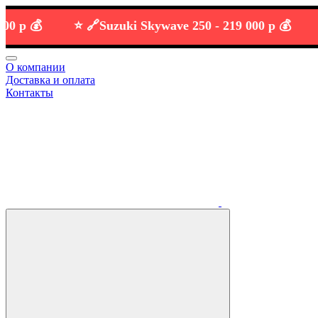
 💰
⭐️ 🔗
Suzuki Skywave 250 -
219 000 р 💰
О компании
Доставка и оплата
Контакты