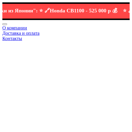
з Японии":
⭐️ 🔗
Honda CB1100 -
525 000 р 💰
⭐️ 🔗
KTM
О компании
Доставка и оплата
Контакты