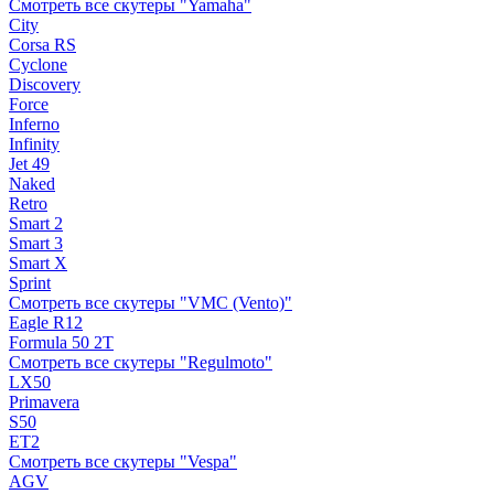
Смотреть все скутеры "Yamaha"
City
Corsa RS
Cyclone
Discovery
Force
Inferno
Infinity
Jet 49
Naked
Retro
Smart 2
Smart 3
Smart X
Sprint
Смотреть все скутеры "VMC (Vento)"
Eagle R12
Formula 50 2Т
Смотреть все скутеры "Regulmoto"
LX50
Primavera
S50
ET2
Смотреть все скутеры "Vespa"
AGV