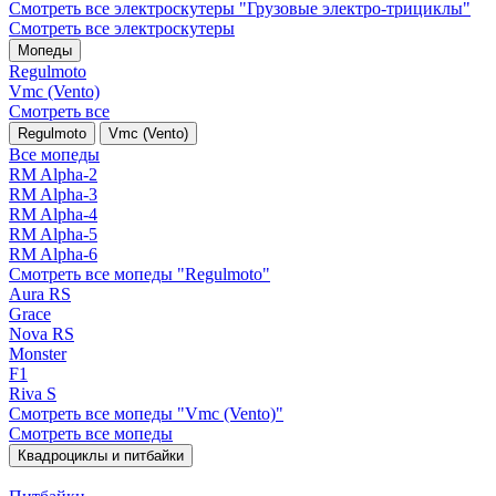
Смотреть все электро­скутеры "Грузовые электро‑трициклы"
Смотреть все электро­скутеры
Мопеды
Regulmoto
Vmc (Vento)
Смотреть все
Regulmoto
Vmc (Vento)
Все мопеды
RM Alpha-2
RM Alpha-3
RM Alpha-4
RM Alpha-5
RM Alpha-6
Смотреть все мопеды "Regulmoto"
Aura RS
Grace
Nova RS
Monster
F1
Riva S
Смотреть все мопеды "Vmc (Vento)"
Смотреть все мопеды
Квадроциклы и питбайки