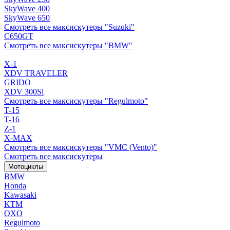
SkyWave 400
SkyWave 650
Смотреть все максискутеры "Suzuki"
C650GT
Смотреть все максискутеры "BMW"
X-1
XDV TRAVELER
GRIDO
XDV 300Si
Смотреть все максискутеры "Regulmoto"
T-15
T-16
Z-1
X-MAX
Смотреть все максискутеры "VMC (Vento)"
Смотреть все максискутеры
Мотоциклы
BMW
Honda
Kawasaki
KTM
OXO
Regulmoto