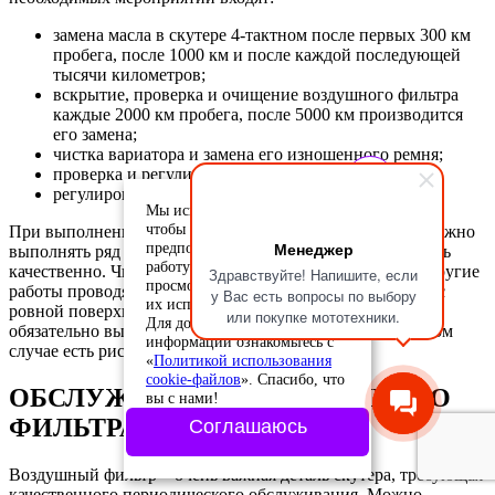
замена масла в скутере 4-тактном после первых 300 км
пробега, после 1000 км и после каждой последующей
тысячи километров;
вскрытие, проверка и очищение воздушного фильтра
каждые 2000 км пробега, после 5000 км производится
его замена;
чистка вариатора и замена его изношенного ремня;
проверка и регулировка тормозной системы;
регулировка карбюратора.
Мы используем cookie-файлы,
чтобы учесть ваши
При выполнении технического обслуживания скутера важно
Менеджер
предпочтения и улучшить
выполнять ряд требований и правил, чтобы всё проделать
работу сайта. Продолжая
качественно. Чистка вариатора на скутере 4-тактном и другие
Здравствуйте! Напишите, если
просмотр, вы соглашаетесь с
работы проводятся на специальной опорной платформе с
у Вас есть вопросы по выбору
их использованием.
ровной поверхностью. Двигатель перед началом ТО
или покупке мототехники.
Для дополнительной
обязательно выключается, он должен остыть, в противном
информации ознакомьтесь с
случае есть риск обжечься.
«
Политикой использования
cookie-файлов
». Спасибо, что
ОБСЛУЖИВАНИЕ ВОЗДУШНОГО
вы с нами!
ФИЛЬТРА
Соглашаюсь
Воздушный фильтр – очень важная деталь скутера, требующая
качественного периодического обслуживания. Можно