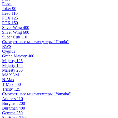
Forza
Joker 90
Lead 110
PCX 125
PCX 150
Silver Wing 400
Silver Wing 600
Super Cub 110
Смотреть все максискутеры "Honda"
BWS
Cygnus
Grand Majesty 400
Majesty 125
Majesty 155
Majesty 250
MAXAM
N-Max
T-Max 500
Tricity 125
Смотреть все максискутеры "Yamaha"
Address 110
Burgman 200
Burgman 400
Gemma 250
SkyWave 250