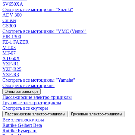
SV650XA
Смотреть все мотоциклы "Suzuki"
ADV 300
Cruiser
GS300
Смотреть все мотоциклы "VMC (Vento)"
FJR 1300
FZ-1 FAZER
MT-03
MT-07
XT660X
YZF-R1
YZF-R25
YZF-R3
Смотреть все мотоциклы "Yamaha"
Смотреть все мотоциклы
Электротранспорт
Пассажирские электро‑трициклы
Грузовые электро‑трициклы
Смотреть все скутеры
Пассажирские электро‑трициклы
Грузовые электро‑трициклы
Все электро­скутеры
Rutrike Gelbert Beta
Rutrike Бумеранг