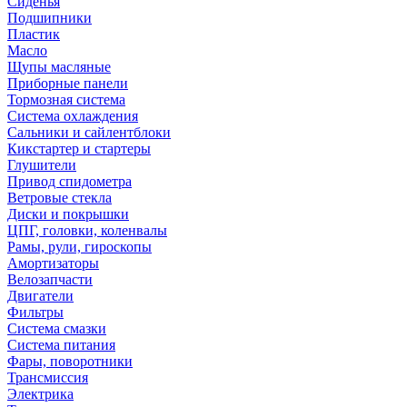
Сиденья
Подшипники
Пластик
Масло
Щупы масляные
Приборные панели
Тормозная система
Система охлаждения
Сальники и сайлентблоки
Кикстартер и стартеры
Глушители
Привод спидометра
Ветровые стекла
Диски и покрышки
ЦПГ, головки, коленвалы
Рамы, рули, гироскопы
Амортизаторы
Велозапчасти
Двигатели
Фильтры
Система смазки
Система питания
Фары, поворотники
Трансмиссия
Электрика