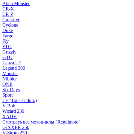
Alien Monster
CR-X
CR-Z
Crosstrec
Cyclone
Duke
Fargo
Fly
FTO
Grizzly
GTO
Lanza 2T
Legend 300
Monster
Nibbler
ONE
Six Days
Sport
TE (Tour Enduro)
V Bob
Wizard 230
XADV
Смотреть все мотоциклы "Regulmoto"
GIXXER 250
V-Strom 250