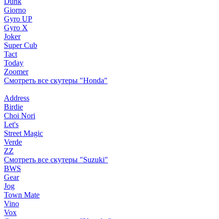
Dunk
Giorno
Gyro UP
Gyro X
Joker
Super Cub
Tact
Today
Zoomer
Смотреть все скутеры "Honda"
Address
Birdie
Choi Nori
Let's
Street Magic
Verde
ZZ
Смотреть все скутеры "Suzuki"
BWS
Gear
Jog
Town Mate
Vino
Vox