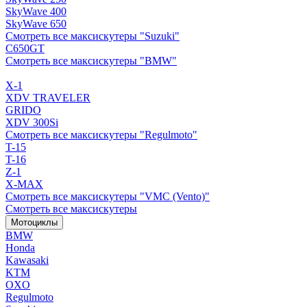
SkyWave 400
SkyWave 650
Смотреть все максискутеры "Suzuki"
C650GT
Смотреть все максискутеры "BMW"
X-1
XDV TRAVELER
GRIDO
XDV 300Si
Смотреть все максискутеры "Regulmoto"
T-15
T-16
Z-1
X-MAX
Смотреть все максискутеры "VMC (Vento)"
Смотреть все максискутеры
Мотоциклы
BMW
Honda
Kawasaki
KTM
OXO
Regulmoto