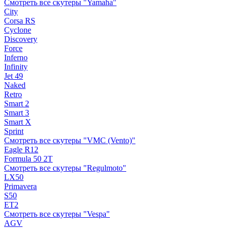
Смотреть все скутеры "Yamaha"
City
Corsa RS
Cyclone
Discovery
Force
Inferno
Infinity
Jet 49
Naked
Retro
Smart 2
Smart 3
Smart X
Sprint
Смотреть все скутеры "VMC (Vento)"
Eagle R12
Formula 50 2Т
Смотреть все скутеры "Regulmoto"
LX50
Primavera
S50
ET2
Смотреть все скутеры "Vespa"
AGV