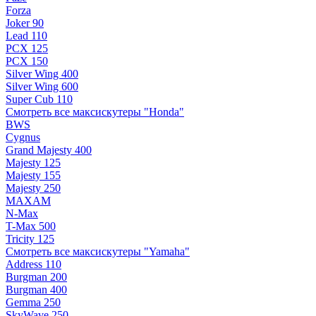
Forza
Joker 90
Lead 110
PCX 125
PCX 150
Silver Wing 400
Silver Wing 600
Super Cub 110
Смотреть все максискутеры "Honda"
BWS
Cygnus
Grand Majesty 400
Majesty 125
Majesty 155
Majesty 250
MAXAM
N-Max
T-Max 500
Tricity 125
Смотреть все максискутеры "Yamaha"
Address 110
Burgman 200
Burgman 400
Gemma 250
SkyWave 250