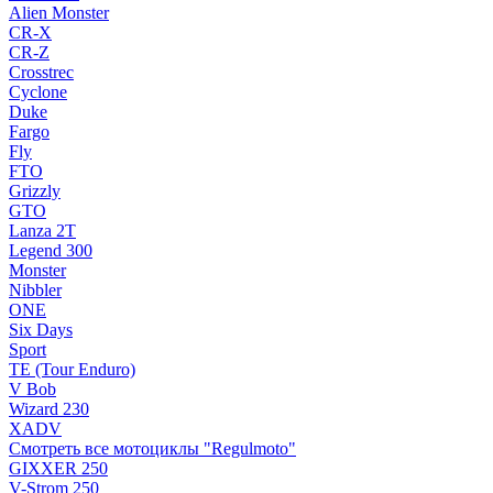
Alien Monster
CR-X
CR-Z
Crosstrec
Cyclone
Duke
Fargo
Fly
FTO
Grizzly
GTO
Lanza 2T
Legend 300
Monster
Nibbler
ONE
Six Days
Sport
TE (Tour Enduro)
V Bob
Wizard 230
XADV
Смотреть все мотоциклы "Regulmoto"
GIXXER 250
V-Strom 250