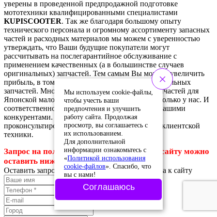
уверены в проведенной предпродажной подготовке
мототехники квалифицированными специалистами
KUPISCOOTER
. Так же благодаря большому опыту
технического персонала и огромному ассортименту запасных
частей и расходных материалов мы можем с уверенностью
утверждать, что Ваши будущие покупатели могут
рассчитывать на послегарантийное обслуживание с
применением качественных (а в большинстве случаев
оригинальных) запчастей. Тем самым Вы можете увеличить
прибыль, в том числе благодаря продаже оригинальных
запчастей. Многие позициям оригинальных запчастей для
Мы используем cookie-файлы,
Японской малокубатурной техники в РФ есть только у нас. И
чтобы учесть ваши
соответственно это дает преимущество перед Вашими
предпочтения и улучшить
работу сайта. Продолжая
конкурентами. А наш сервисный отдел может
просмотр, вы соглашаетесь с
проконсультировать Вас при сложном ремонте клиентской
их использованием.
техники.
Для дополнительной
информации ознакомьтесь с
Запрос на получение оптового доступа к сайту можно
«
Политикой использования
оставить ниже.
cookie-файлов
». Спасибо, что
Оставить запрос на получение оптового доступа к сайту
вы с нами!
Соглашаюсь