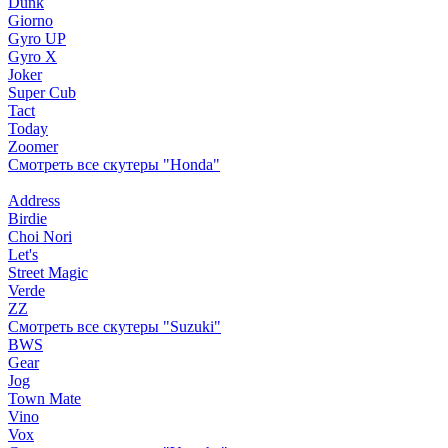
Dunk
Giorno
Gyro UP
Gyro X
Joker
Super Cub
Tact
Today
Zoomer
Смотреть все скутеры "Honda"
Address
Birdie
Choi Nori
Let's
Street Magic
Verde
ZZ
Смотреть все скутеры "Suzuki"
BWS
Gear
Jog
Town Mate
Vino
Vox