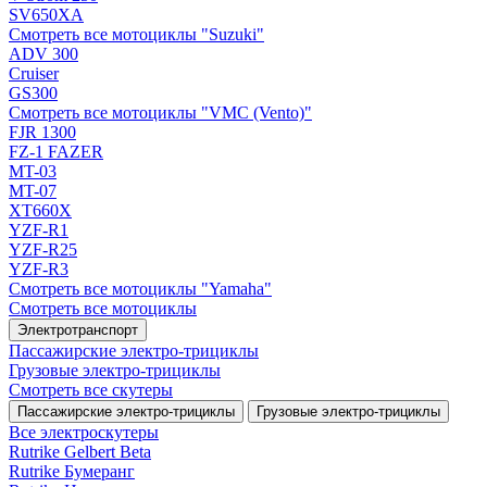
SV650XA
Смотреть все мотоциклы "Suzuki"
ADV 300
Cruiser
GS300
Смотреть все мотоциклы "VMC (Vento)"
FJR 1300
FZ-1 FAZER
MT-03
MT-07
XT660X
YZF-R1
YZF-R25
YZF-R3
Смотреть все мотоциклы "Yamaha"
Смотреть все мотоциклы
Электротранспорт
Пассажирские электро‑трициклы
Грузовые электро‑трициклы
Смотреть все скутеры
Пассажирские электро‑трициклы
Грузовые электро‑трициклы
Все электро­скутеры
Rutrike Gelbert Beta
Rutrike Бумеранг