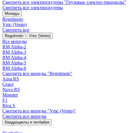
Смотреть все электро­скутеры "Грузовые электро‑трициклы"
Смотреть все электро­скутеры
Мопеды
Regulmoto
Vmc (Vento)
Смотреть все
Regulmoto
Vmc (Vento)
Все мопеды
RM Alpha-2
RM Alpha-3
RM Alpha-4
RM Alpha-5
RM Alpha-6
Смотреть все мопеды "Regulmoto"
Aura RS
Grace
Nova RS
Monster
F1
Riva S
Смотреть все мопеды "Vmc (Vento)"
Смотреть все мопеды
Квадроциклы и питбайки