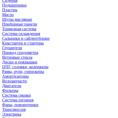
Сиденья
Подшипники
Пластик
Масло
Щупы масляные
Приборные панели
Тормозная система
Система охлаждения
Сальники и сайлентблоки
Кикстартер и стартеры
Глушители
Привод спидометра
Ветровые стекла
Диски и покрышки
ЦПГ, головки, коленвалы
Рамы, рули, гироскопы
Амортизаторы
Велозапчасти
Двигатели
Фильтры
Система смазки
Система питания
Фары, поворотники
Трансмиссия
Электрика