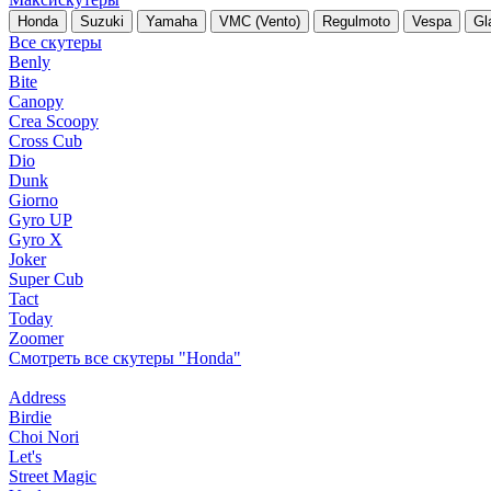
Honda
Suzuki
Yamaha
VMC (Vento)
Regulmoto
Vespa
Gl
Все скутеры
Benly
Bite
Canopy
Crea Scoopy
Cross Cub
Dio
Dunk
Giorno
Gyro UP
Gyro X
Joker
Super Cub
Tact
Today
Zoomer
Смотреть все скутеры "Honda"
Address
Birdie
Choi Nori
Let's
Street Magic