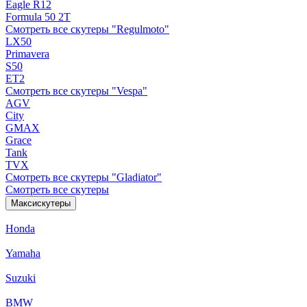
Eagle R12
Formula 50 2Т
Смотреть все скутеры "Regulmoto"
LX50
Primavera
S50
ET2
Смотреть все скутеры "Vespa"
AGV
City
GMAX
Grace
Tank
TVX
Смотреть все скутеры "Gladiator"
Смотреть все скутеры
Максискутеры
Honda
Yamaha
Suzuki
BMW