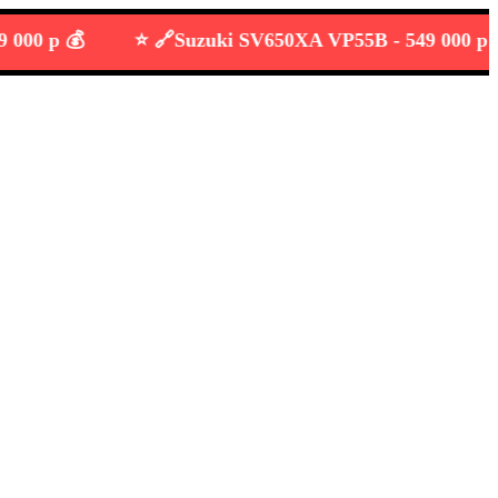
 р 💰
⭐️ 🔗
Suzuki SV650XA VP55B -
549 000 р 💰