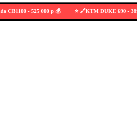
B1100 -
525 000 р 💰
⭐️ 🔗
KTM DUKE 690 -
389 000