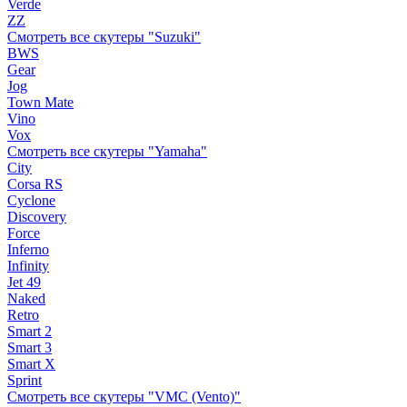
Verde
ZZ
Смотреть все скутеры "Suzuki"
BWS
Gear
Jog
Town Mate
Vino
Vox
Смотреть все скутеры "Yamaha"
City
Corsa RS
Cyclone
Discovery
Force
Inferno
Infinity
Jet 49
Naked
Retro
Smart 2
Smart 3
Smart X
Sprint
Смотреть все скутеры "VMC (Vento)"