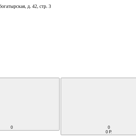
огатырская, д. 42, стр. 3
0
0
0 Р.