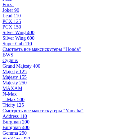
Forza
Joker 90
Lead 110
PCX 125
PCX 150
Silver Wing 400
Silver Wing 600
Super Cub 110
Смотреть все максискутеры "Honda"
BWS
Cygnus
Grand Majesty 400
Majesty 125
Majesty 155
Majesty 250
MAXAM
N-Max
T-Max 500
Tricity 125
Смотреть все максискутеры "Yamaha"
Address 110
Burgman 200
Burgman 400
Gemma 250
SkyWave 250