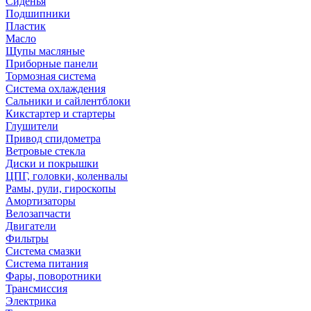
Сиденья
Подшипники
Пластик
Масло
Щупы масляные
Приборные панели
Тормозная система
Система охлаждения
Сальники и сайлентблоки
Кикстартер и стартеры
Глушители
Привод спидометра
Ветровые стекла
Диски и покрышки
ЦПГ, головки, коленвалы
Рамы, рули, гироскопы
Амортизаторы
Велозапчасти
Двигатели
Фильтры
Система смазки
Система питания
Фары, поворотники
Трансмиссия
Электрика