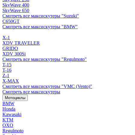
SkyWave 400
SkyWave 650
Смотреть все максискутеры "Suzuki"
C650GT
Смотреть все максискутеры "BMW"
X-1
XDV TRAVELER
GRIDO
XDV 300Si
Смотреть все максискутеры "Regulmoto"
T-15
T-16
Z-1
X-MAX
Смотреть все максискутеры "VMC (Vento)"
Смотреть все максискутеры
Мотоциклы
BMW
Honda
Kawasaki
KTM
OXO
Regulmoto