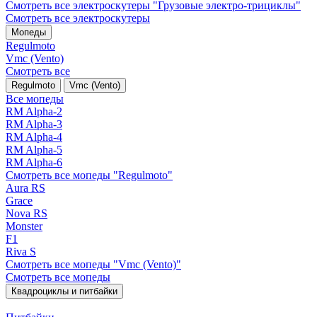
Смотреть все электро­скутеры "Грузовые электро‑трициклы"
Смотреть все электро­скутеры
Мопеды
Regulmoto
Vmc (Vento)
Смотреть все
Regulmoto
Vmc (Vento)
Все мопеды
RM Alpha-2
RM Alpha-3
RM Alpha-4
RM Alpha-5
RM Alpha-6
Смотреть все мопеды "Regulmoto"
Aura RS
Grace
Nova RS
Monster
F1
Riva S
Смотреть все мопеды "Vmc (Vento)"
Смотреть все мопеды
Квадроциклы и питбайки