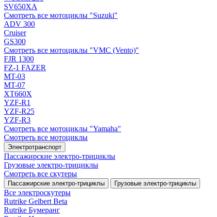
SV650XA
Смотреть все мотоциклы "Suzuki"
ADV 300
Cruiser
GS300
Смотреть все мотоциклы "VMC (Vento)"
FJR 1300
FZ-1 FAZER
MT-03
MT-07
XT660X
YZF-R1
YZF-R25
YZF-R3
Смотреть все мотоциклы "Yamaha"
Смотреть все мотоциклы
Электротранспорт
Пассажирские электро‑трициклы
Грузовые электро‑трициклы
Смотреть все скутеры
Пассажирские электро‑трициклы
Грузовые электро‑трициклы
Все электро­скутеры
Rutrike Gelbert Beta
Rutrike Бумеранг