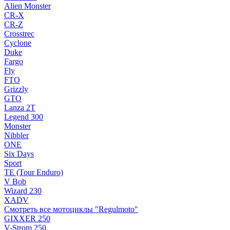
Alien Monster
CR-X
CR-Z
Crosstrec
Cyclone
Duke
Fargo
Fly
FTO
Grizzly
GTO
Lanza 2T
Legend 300
Monster
Nibbler
ONE
Six Days
Sport
TE (Tour Enduro)
V Bob
Wizard 230
XADV
Смотреть все мотоциклы "Regulmoto"
GIXXER 250
V-Strom 250