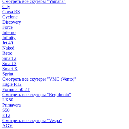
Смотреть все скутеры "Yamaha"
City
Corsa RS
Cyclone
Discovery
Force
Inferno
Infinity
Jet 49
Naked
Retro
Smart 2
Smart 3
Smart X
Sprint
Смотреть все скутеры "VMC (Vento)"
Eagle R12
Formula 50 2Т
Смотреть все скутеры "Regulmoto"
LX50
Primavera
S50
ET2
Смотреть все скутеры "Vespa"
AGV