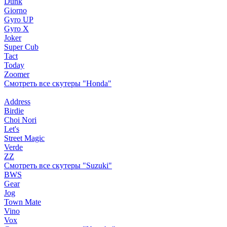
Dunk
Giorno
Gyro UP
Gyro X
Joker
Super Cub
Tact
Today
Zoomer
Смотреть все скутеры "Honda"
Address
Birdie
Choi Nori
Let's
Street Magic
Verde
ZZ
Смотреть все скутеры "Suzuki"
BWS
Gear
Jog
Town Mate
Vino
Vox