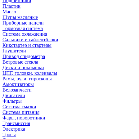
Подшипники
Пластик
Масло
Щупы масляные
Приборные панели
Тормозная система
Система охлаждения
Сальники и сайлентблоки
Кикстартер и стартеры
Глушители
Привод спидометра
Ветровые стекла
Диски и покрышки
ЦПГ, головки, коленвалы
Рамы, рули, гироскопы
Амортизаторы
Велозапчасти
Двигатели
Фильтры
Система смазки
Система питания
Фары, поворотники
Трансмиссия
Электрика
Тросы