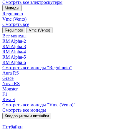
Смотреть все электро­скутеры
Мопеды
Regulmoto
Vmc (Vento)
Смотреть все
Regulmoto
Vmc (Vento)
Все мопеды
RM Alpha-2
RM Alpha-3
RM Alpha-4
RM Alpha-5
RM Alpha-6
Смотреть все мопеды "Regulmoto"
Aura RS
Grace
Nova RS
Monster
F1
Riva S
Смотреть все мопеды "Vmc (Vento)"
Смотреть все мопеды
Квадроциклы и питбайки
Питбайки