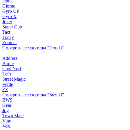
Dunk
Giorno
Gyro UP
Gyro X
Joker
Super Cub
Tact
Today
Zoomer
Смотреть все скутеры "Honda"
Address
Birdie
Choi Nori
Let's
Street Magic
Verde
ZZ
Смотреть все скутеры "Suzuki"
BWS
Gear
Jog
Town Mate
Vino
Vox