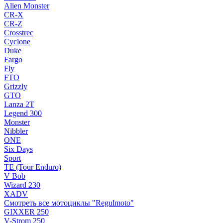
Alien Monster
CR-X
CR-Z
Crosstrec
Cyclone
Duke
Fargo
Fly
FTO
Grizzly
GTO
Lanza 2T
Legend 300
Monster
Nibbler
ONE
Six Days
Sport
TE (Tour Enduro)
V Bob
Wizard 230
XADV
Смотреть все мотоциклы "Regulmoto"
GIXXER 250
V-Strom 250