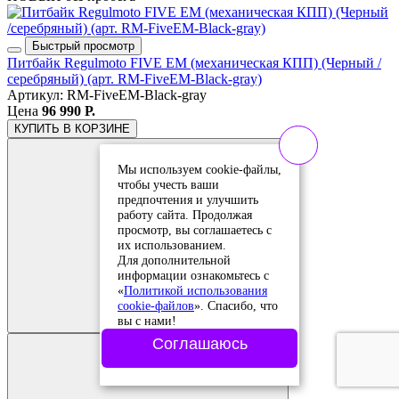
Быстрый просмотр
Питбайк Regulmoto FIVE EM (механическая КПП) (Черный /
серебряный) (арт. RM-FiveEM-Black-gray)
Артикул: RM-FiveEM-Black-gray
Цена
96 990 Р.
КУПИТЬ
В КОРЗИНЕ
Мы используем cookie-файлы,
чтобы учесть ваши
предпочтения и улучшить
работу сайта. Продолжая
просмотр, вы соглашаетесь с
их использованием.
Для дополнительной
информации ознакомьтесь с
Добавить в
«
Политикой использования
сравнение
cookie-файлов
». Спасибо, что
Добавлено в
вы с нами!
сравнение
Соглашаюсь