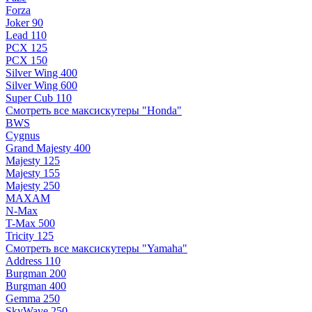
Forza
Joker 90
Lead 110
PCX 125
PCX 150
Silver Wing 400
Silver Wing 600
Super Cub 110
Смотреть все максискутеры "Honda"
BWS
Cygnus
Grand Majesty 400
Majesty 125
Majesty 155
Majesty 250
MAXAM
N-Max
T-Max 500
Tricity 125
Смотреть все максискутеры "Yamaha"
Address 110
Burgman 200
Burgman 400
Gemma 250
SkyWave 250