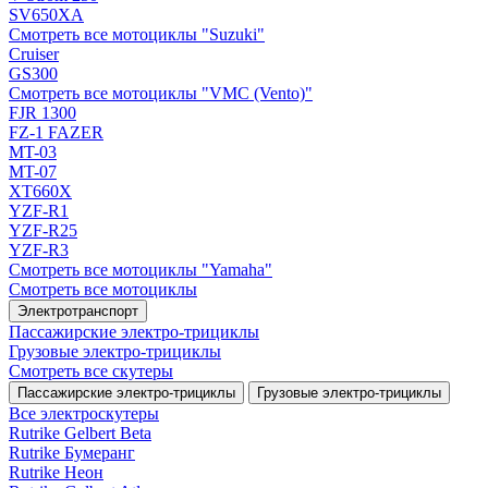
SV650XA
Смотреть все мотоциклы "Suzuki"
Cruiser
GS300
Смотреть все мотоциклы "VMC (Vento)"
FJR 1300
FZ-1 FAZER
MT-03
MT-07
XT660X
YZF-R1
YZF-R25
YZF-R3
Смотреть все мотоциклы "Yamaha"
Смотреть все мотоциклы
Электротранспорт
Пассажирские электро‑трициклы
Грузовые электро‑трициклы
Смотреть все скутеры
Пассажирские электро‑трициклы
Грузовые электро‑трициклы
Все электро­скутеры
Rutrike Gelbert Beta
Rutrike Бумеранг
Rutrike Неон