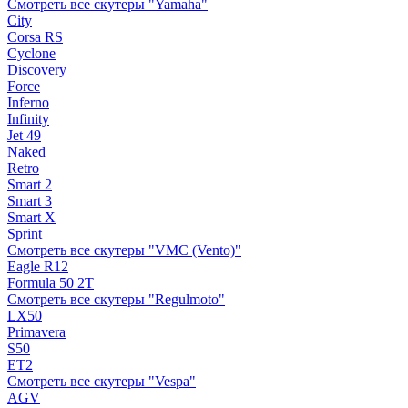
Смотреть все скутеры "Yamaha"
City
Corsa RS
Cyclone
Discovery
Force
Inferno
Infinity
Jet 49
Naked
Retro
Smart 2
Smart 3
Smart X
Sprint
Смотреть все скутеры "VMC (Vento)"
Eagle R12
Formula 50 2Т
Смотреть все скутеры "Regulmoto"
LX50
Primavera
S50
ET2
Смотреть все скутеры "Vespa"
AGV