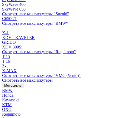
SkyWave 400
SkyWave 650
Смотреть все максискутеры "Suzuki"
C650GT
Смотреть все максискутеры "BMW"
X-1
XDV TRAVELER
GRIDO
XDV 300Si
Смотреть все максискутеры "Regulmoto"
T-15
T-16
Z-1
X-MAX
Смотреть все максискутеры "VMC (Vento)"
Смотреть все максискутеры
Мотоциклы
BMW
Honda
Kawasaki
KTM
OXO
Regulmoto