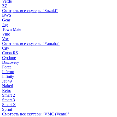
Verde
ZZ
Смотреть все скутеры "Suzuki"
BWS
Gear
Jog
Town Mate
Vino
Vox
Смотреть все скутеры "Yamaha"
City
Corsa RS
Cyclone
Discovery
Force
Inferno
Infinity
Jet 49
Naked
Retro
Smart 2
Smart 3
Smart X
Sprint
Смотреть все скутеры "VMC (Vento)"