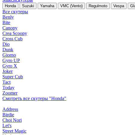
Honda
Suzuki
Yamaha
VMC (Vento)
Regulmoto
Vespa
Gl
Все скутеры
Benly
Bite
Canopy
Crea Scoopy
Cross Cub
Dio
Dunk
Giorno
Gyro UP
Gyro X
Joker
Super Cub
Tact
Today
Zoomer
Смотреть все скутеры "Honda"
Address
Birdie
Choi Nori
Let's
Street Magic