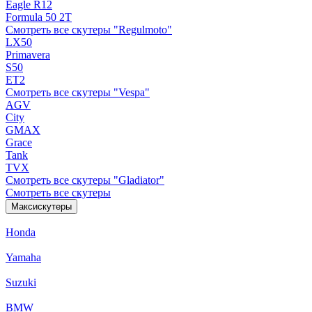
Eagle R12
Formula 50 2Т
Смотреть все скутеры "Regulmoto"
LX50
Primavera
S50
ET2
Смотреть все скутеры "Vespa"
AGV
City
GMAX
Grace
Tank
TVX
Смотреть все скутеры "Gladiator"
Смотреть все скутеры
Максискутеры
Honda
Yamaha
Suzuki
BMW