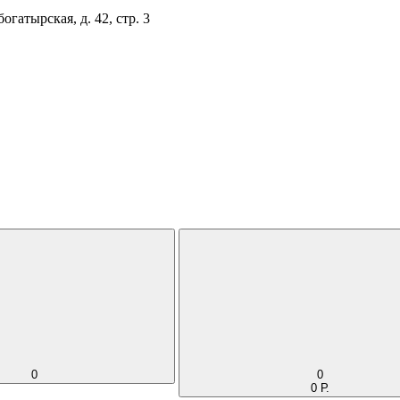
огатырская, д. 42, стр. 3
0
0
0 Р.