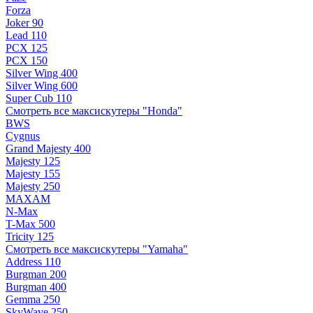
Forza
Joker 90
Lead 110
PCX 125
PCX 150
Silver Wing 400
Silver Wing 600
Super Cub 110
Смотреть все максискутеры "Honda"
BWS
Cygnus
Grand Majesty 400
Majesty 125
Majesty 155
Majesty 250
MAXAM
N-Max
T-Max 500
Tricity 125
Смотреть все максискутеры "Yamaha"
Address 110
Burgman 200
Burgman 400
Gemma 250
SkyWave 250