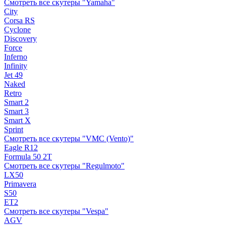
Смотреть все скутеры "Yamaha"
City
Corsa RS
Cyclone
Discovery
Force
Inferno
Infinity
Jet 49
Naked
Retro
Smart 2
Smart 3
Smart X
Sprint
Смотреть все скутеры "VMC (Vento)"
Eagle R12
Formula 50 2Т
Смотреть все скутеры "Regulmoto"
LX50
Primavera
S50
ET2
Смотреть все скутеры "Vespa"
AGV