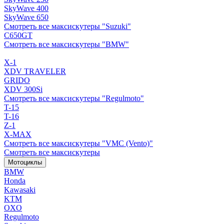
SkyWave 400
SkyWave 650
Смотреть все максискутеры "Suzuki"
C650GT
Смотреть все максискутеры "BMW"
X-1
XDV TRAVELER
GRIDO
XDV 300Si
Смотреть все максискутеры "Regulmoto"
T-15
T-16
Z-1
X-MAX
Смотреть все максискутеры "VMC (Vento)"
Смотреть все максискутеры
Мотоциклы
BMW
Honda
Kawasaki
KTM
OXO
Regulmoto