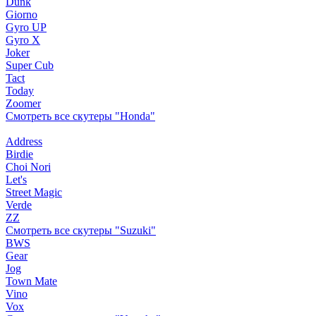
Dunk
Giorno
Gyro UP
Gyro X
Joker
Super Cub
Tact
Today
Zoomer
Смотреть все скутеры "Honda"
Address
Birdie
Choi Nori
Let's
Street Magic
Verde
ZZ
Смотреть все скутеры "Suzuki"
BWS
Gear
Jog
Town Mate
Vino
Vox