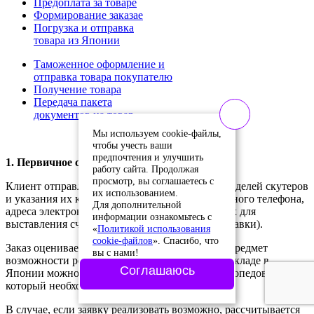
Предоплата за товаре
Формирование заказае
Погрузка и отправка
товара из Японии
Таможенное оформление и
отправка товара покупателю
Получение товара
Передача пакета
документов на товар
Мы используем cookie-файлы,
чтобы учесть ваши
предпочтения и улучшить
1. Первичное согласование
работу сайта. Продолжая
просмотр, вы соглашаетесь с
Клиент отправляет нам заказ в виде перечня моделей скутеров
их использованием.
и указания их количества (с указанием контактного телефона,
Для дополнительной
адреса электронной почты, паспортных данных для
информации ознакомьтесь с
выставления счета и заключения договора поставки).
«
Политикой использования
cookie-файлов
». Спасибо, что
Заказ оценивается менеджерами компании на предмет
вы с нами!
возможности реализации заявки (не всегда на складе в
Соглашаюсь
Японии можно подобрать такой ассортимент мопедов,
который необходим покупателю).
В случае, если заявку реализовать возможно, рассчитывается