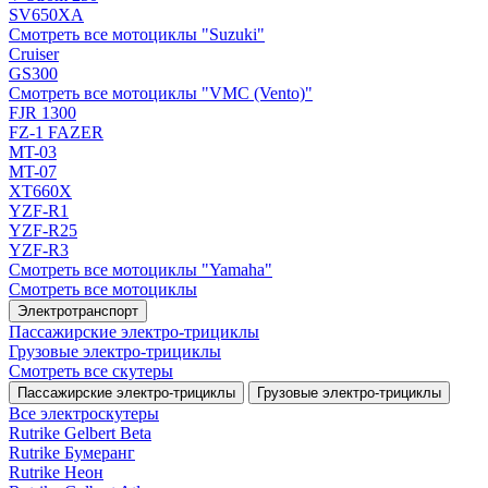
SV650XA
Смотреть все мотоциклы "Suzuki"
Cruiser
GS300
Смотреть все мотоциклы "VMC (Vento)"
FJR 1300
FZ-1 FAZER
MT-03
MT-07
XT660X
YZF-R1
YZF-R25
YZF-R3
Смотреть все мотоциклы "Yamaha"
Смотреть все мотоциклы
Электротранспорт
Пассажирские электро‑трициклы
Грузовые электро‑трициклы
Смотреть все скутеры
Пассажирские электро‑трициклы
Грузовые электро‑трициклы
Все электро­скутеры
Rutrike Gelbert Beta
Rutrike Бумеранг
Rutrike Неон