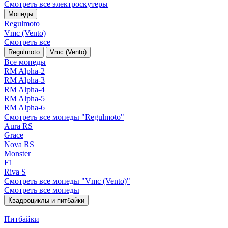
Смотреть все электро­скутеры
Мопеды
Regulmoto
Vmc (Vento)
Смотреть все
Regulmoto
Vmc (Vento)
Все мопеды
RM Alpha-2
RM Alpha-3
RM Alpha-4
RM Alpha-5
RM Alpha-6
Смотреть все мопеды "Regulmoto"
Aura RS
Grace
Nova RS
Monster
F1
Riva S
Смотреть все мопеды "Vmc (Vento)"
Смотреть все мопеды
Квадроциклы и питбайки
Питбайки