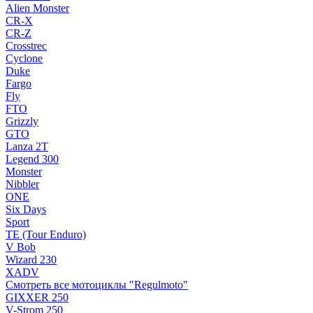
Alien Monster
CR-X
CR-Z
Crosstrec
Cyclone
Duke
Fargo
Fly
FTO
Grizzly
GTO
Lanza 2T
Legend 300
Monster
Nibbler
ONE
Six Days
Sport
TE (Tour Enduro)
V Bob
Wizard 230
XADV
Смотреть все мотоциклы "Regulmoto"
GIXXER 250
V-Strom 250