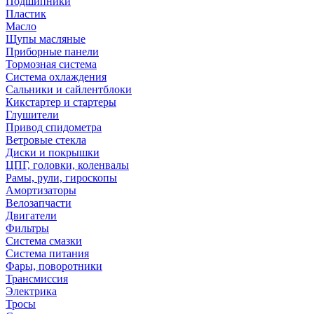
Подшипники
Пластик
Масло
Щупы масляные
Приборные панели
Тормозная система
Система охлаждения
Сальники и сайлентблоки
Кикстартер и стартеры
Глушители
Привод спидометра
Ветровые стекла
Диски и покрышки
ЦПГ, головки, коленвалы
Рамы, рули, гироскопы
Амортизаторы
Велозапчасти
Двигатели
Фильтры
Система смазки
Система питания
Фары, поворотники
Трансмиссия
Электрика
Тросы