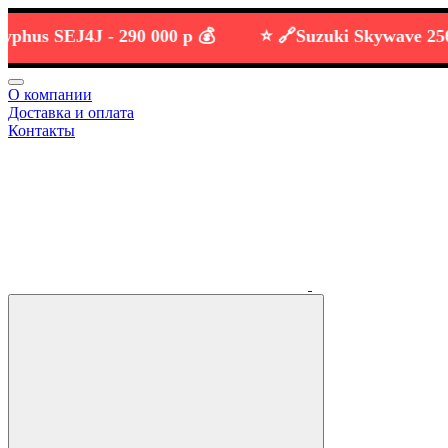
s SEJ4J -
290 000 р 💰
⭐️ 🔗
Suzuki Skywave 250 -
21
О компании
Доставка и оплата
Контакты