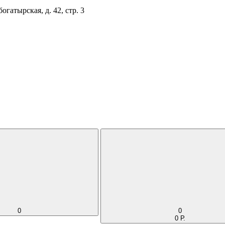
огатырская, д. 42, стр. 3
0
0
0 Р.