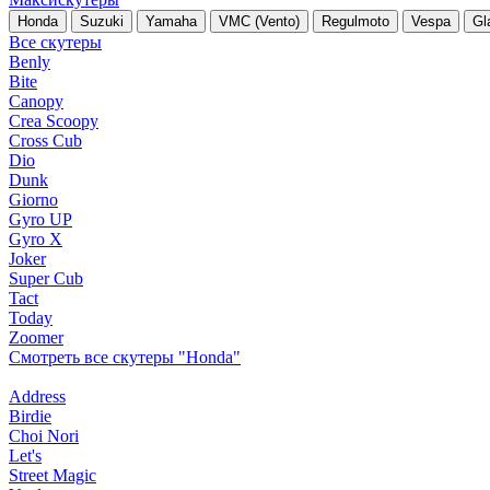
Honda
Suzuki
Yamaha
VMC (Vento)
Regulmoto
Vespa
Gl
Все скутеры
Benly
Bite
Canopy
Crea Scoopy
Cross Cub
Dio
Dunk
Giorno
Gyro UP
Gyro X
Joker
Super Cub
Tact
Today
Zoomer
Смотреть все скутеры "Honda"
Address
Birdie
Choi Nori
Let's
Street Magic