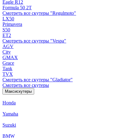
Eagle R12
Formula 50 2Т
Смотреть все скутеры "Regulmoto"
LX50
Primavera
S50
ET2
Смотреть все скутеры "Vespa"
AGV
City
GMAX
Grace
Tank
TVX
Смотреть все скутеры "Gladiator"
Смотреть все скутеры
Максискутеры
Honda
Yamaha
Suzuki
BMW