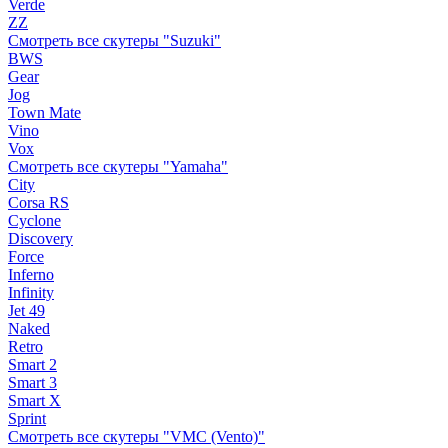
Verde
ZZ
Смотреть все скутеры "Suzuki"
BWS
Gear
Jog
Town Mate
Vino
Vox
Смотреть все скутеры "Yamaha"
City
Corsa RS
Cyclone
Discovery
Force
Inferno
Infinity
Jet 49
Naked
Retro
Smart 2
Smart 3
Smart X
Sprint
Смотреть все скутеры "VMC (Vento)"