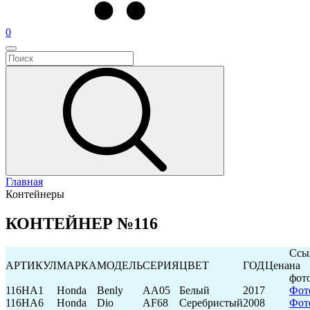
0
Главная
Контейнеры
КОНТЕЙНЕР №116
Ссы
АРТИКУЛ
МАРКА
МОДЕЛЬ
СЕРИЯ
ЦВЕТ
ГОД
Цена
на
фот
116HA1
Honda
Benly
AA05
Белый
2017
Фот
116HA6
Honda
Dio
AF68
Серебристый
2008
Фот