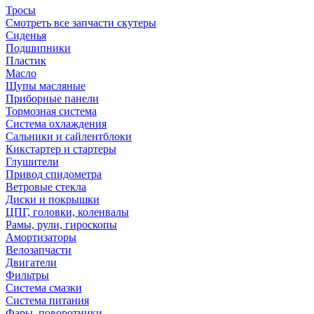
Тросы
Смотреть все запчасти скутеры
Сиденья
Подшипники
Пластик
Масло
Щупы масляные
Приборные панели
Тормозная система
Система охлаждения
Сальники и сайлентблоки
Кикстартер и стартеры
Глушители
Привод спидометра
Ветровые стекла
Диски и покрышки
ЦПГ, головки, коленвалы
Рамы, рули, гироскопы
Амортизаторы
Велозапчасти
Двигатели
Фильтры
Система смазки
Система питания
Фары, поворотники