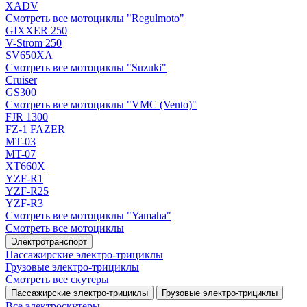
XADV
Смотреть все мотоциклы "Regulmoto"
GIXXER 250
V-Strom 250
SV650XA
Смотреть все мотоциклы "Suzuki"
Cruiser
GS300
Смотреть все мотоциклы "VMC (Vento)"
FJR 1300
FZ-1 FAZER
MT-03
MT-07
XT660X
YZF-R1
YZF-R25
YZF-R3
Смотреть все мотоциклы "Yamaha"
Смотреть все мотоциклы
Электротранспорт
Пассажирские электро‑трициклы
Грузовые электро‑трициклы
Смотреть все скутеры
Пассажирские электро‑трициклы
Грузовые электро‑трициклы
Все электро­скутеры