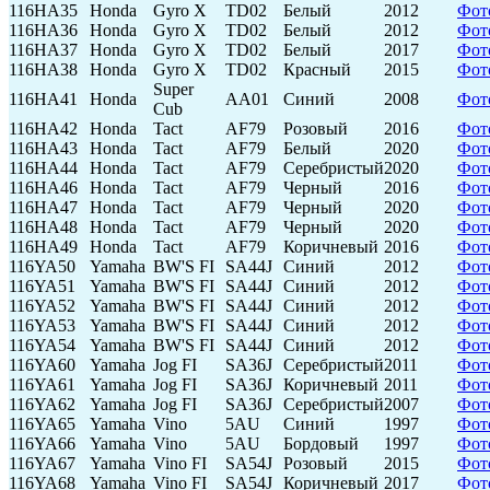
116HA35
Honda
Gyro X
TD02
Белый
2012
Фот
116HA36
Honda
Gyro X
TD02
Белый
2012
Фот
116HA37
Honda
Gyro X
TD02
Белый
2017
Фот
116HA38
Honda
Gyro X
TD02
Красный
2015
Фот
Super
116HA41
Honda
AA01
Синий
2008
Фот
Cub
116HA42
Honda
Tact
AF79
Розовый
2016
Фот
116HA43
Honda
Tact
AF79
Белый
2020
Фот
116HA44
Honda
Tact
AF79
Серебристый
2020
Фот
116HA46
Honda
Tact
AF79
Черный
2016
Фот
116HA47
Honda
Tact
AF79
Черный
2020
Фот
116HA48
Honda
Tact
AF79
Черный
2020
Фот
116HA49
Honda
Tact
AF79
Коричневый
2016
Фот
116YA50
Yamaha
BW'S FI
SA44J
Синий
2012
Фот
116YA51
Yamaha
BW'S FI
SA44J
Синий
2012
Фот
116YA52
Yamaha
BW'S FI
SA44J
Синий
2012
Фот
116YA53
Yamaha
BW'S FI
SA44J
Синий
2012
Фот
116YA54
Yamaha
BW'S FI
SA44J
Синий
2012
Фот
116YA60
Yamaha
Jog FI
SA36J
Серебристый
2011
Фот
116YA61
Yamaha
Jog FI
SA36J
Коричневый
2011
Фот
116YA62
Yamaha
Jog FI
SA36J
Серебристый
2007
Фот
116YA65
Yamaha
Vino
5AU
Синий
1997
Фот
116YA66
Yamaha
Vino
5AU
Бордовый
1997
Фот
116YA67
Yamaha
Vino FI
SA54J
Розовый
2015
Фот
116YA68
Yamaha
Vino FI
SA54J
Коричневый
2017
Фот