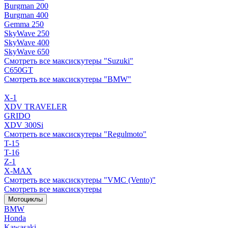
Burgman 200
Burgman 400
Gemma 250
SkyWave 250
SkyWave 400
SkyWave 650
Смотреть все максискутеры "Suzuki"
C650GT
Смотреть все максискутеры "BMW"
X-1
XDV TRAVELER
GRIDO
XDV 300Si
Смотреть все максискутеры "Regulmoto"
T-15
T-16
Z-1
X-MAX
Смотреть все максискутеры "VMC (Vento)"
Смотреть все максискутеры
Мотоциклы
BMW
Honda
Kawasaki