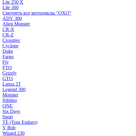
Lite 250 X
Lite 300
Смотреть все мотоциклы "OXO"
ADV 300
Alien Monster
CR-X
CR-Z
Crosstrec
Cyclone
Duke
Fargo
Fly
FTO
Grizzly
GTO
Lanza 2T
Legend 300
Monster
Nibbler
ONE
Six Days
Sport
TE (Tour Enduro)
V Bob
Wizard 230