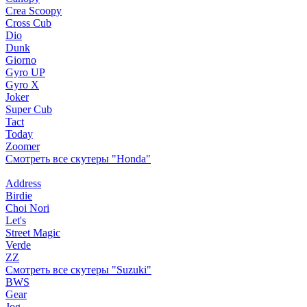
Crea Scoopy
Cross Cub
Dio
Dunk
Giorno
Gyro UP
Gyro X
Joker
Super Cub
Tact
Today
Zoomer
Смотреть все скутеры "Honda"
Address
Birdie
Choi Nori
Let's
Street Magic
Verde
ZZ
Смотреть все скутеры "Suzuki"
BWS
Gear
Jog