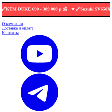
TM DUKE 690 -
389 000 р 💰
⭐️ 🔗
Suzuki SV650XA VP
О компании
Доставка и оплата
Контакты