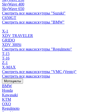
SkyWave 400
SkyWave 650
Смотреть все максискутеры "Suzuki"
C650GT
Смотреть все максискутеры "BMW"
X-1
XDV TRAVELER
GRIDO
XDV 300Si
Смотреть все максискутеры "Regulmoto"
T-15
T-16
Z-1
X-MAX
Смотреть все максискутеры "VMC (Vento)"
Смотреть все максискутеры
Мотоциклы
BMW
Honda
Kawasaki
KTM
OXO
Regulmoto