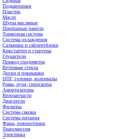
Сиденья
Подшипники
Пластик
Масло
Щупы масляные
Приборные панели
Тормозная система
Система охлаждения
Сальники и сайлентблоки
Кикстартер и стартеры
Глушители
Привод спидометра
Ветровые стекла
Диски и покрышки
ЦПГ, головки, коленвалы
Рамы, рули, гироскопы
Амортизаторы
Велозапчасти
Двигатели
Фильтры
Система смазки
Система питания
Фары, поворотники
Трансмиссия
Электрика