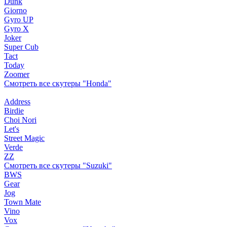
Dunk
Giorno
Gyro UP
Gyro X
Joker
Super Cub
Tact
Today
Zoomer
Смотреть все скутеры "Honda"
Address
Birdie
Choi Nori
Let's
Street Magic
Verde
ZZ
Смотреть все скутеры "Suzuki"
BWS
Gear
Jog
Town Mate
Vino
Vox