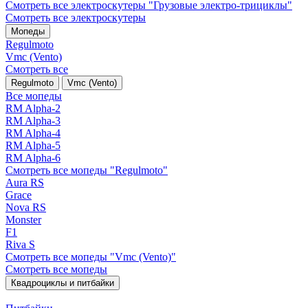
Смотреть все электро­скутеры "Грузовые электро‑трициклы"
Смотреть все электро­скутеры
Мопеды
Regulmoto
Vmc (Vento)
Смотреть все
Regulmoto
Vmc (Vento)
Все мопеды
RM Alpha-2
RM Alpha-3
RM Alpha-4
RM Alpha-5
RM Alpha-6
Смотреть все мопеды "Regulmoto"
Aura RS
Grace
Nova RS
Monster
F1
Riva S
Смотреть все мопеды "Vmc (Vento)"
Смотреть все мопеды
Квадроциклы и питбайки