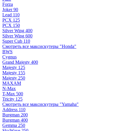
Forza
Joker 90
Lead 110
PCX 125
PCX 150
Silver Wing 400
Silver Wing 600
Super Cub 110
Смотреть все максискутеры "Honda"
BWS
Cygnus
Grand Majesty 400
Majesty 125
Majesty 155
Majesty 250
MAXAM
N-Max
T-Max 500
Tricity 125
Смотреть все максискутеры "Yamaha"
Address 110
Burgman 200
Burgman 400
Gemma 250
SkyWave 250