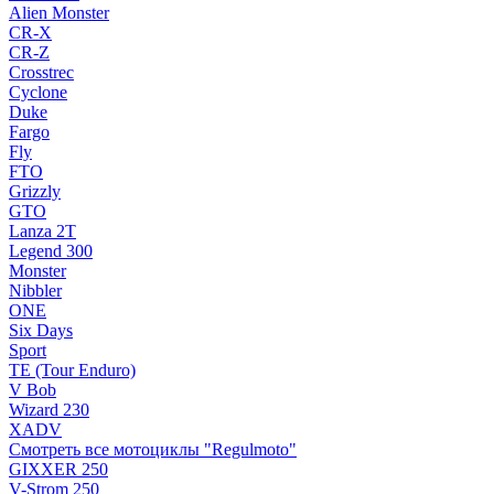
Alien Monster
CR-X
CR-Z
Crosstrec
Cyclone
Duke
Fargo
Fly
FTO
Grizzly
GTO
Lanza 2T
Legend 300
Monster
Nibbler
ONE
Six Days
Sport
TE (Tour Enduro)
V Bob
Wizard 230
XADV
Смотреть все мотоциклы "Regulmoto"
GIXXER 250
V-Strom 250