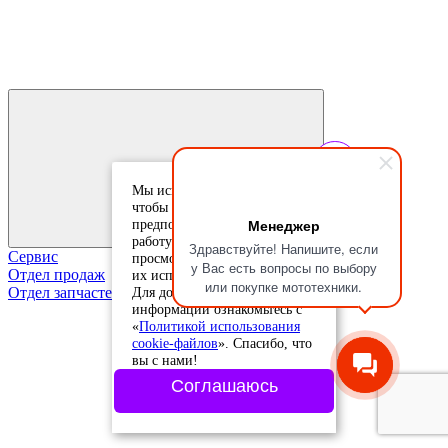
Мы используем cookie-файлы,
чтобы учесть ваши
Менеджер
предпочтения и улучшить
работу сайта. Продолжая
Здравствуйте! Напишите, если
Сервис
просмотр, вы соглашаетесь с
у Вас есть вопросы по выбору
Отдел продаж
их использованием.
или покупке мототехники.
Для дополнительной
Отдел запчастей
информации ознакомьтесь с
«
Политикой использования
cookie-файлов
». Спасибо, что
вы с нами!
Соглашаюсь