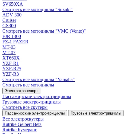
SV650XA
Смотреть все мотоциклы "Suzuki"
ADV 300
Cruiser
GS300
Смотреть все мотоциклы "VMC (Vento)"
FJR 1300
FZ-1 FAZER
MT-03
MT-07
XT660X
YZF-R1
YZF-R25
YZF-R3
Смотреть все мотоциклы "Yamaha"
Смотреть все мотоциклы
Электротранспорт
Пассажирские электро‑трициклы
Грузовые электро‑трициклы
Смотреть все скутеры
Пассажирские электро‑трициклы
Грузовые электро‑трициклы
Все электро­скутеры
Rutrike Gelbert Beta
Rutrike Бумеранг