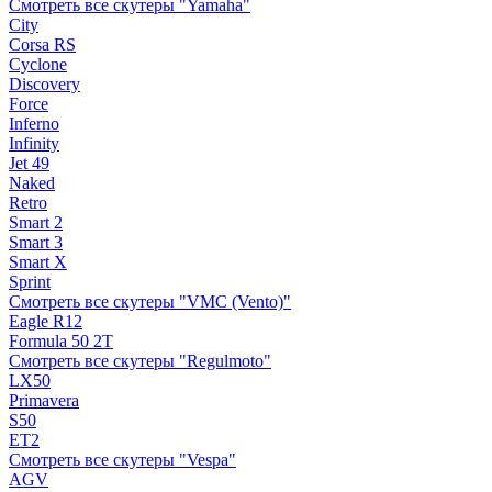
Смотреть все скутеры "Yamaha"
City
Corsa RS
Cyclone
Discovery
Force
Inferno
Infinity
Jet 49
Naked
Retro
Smart 2
Smart 3
Smart X
Sprint
Смотреть все скутеры "VMC (Vento)"
Eagle R12
Formula 50 2Т
Смотреть все скутеры "Regulmoto"
LX50
Primavera
S50
ET2
Смотреть все скутеры "Vespa"
AGV