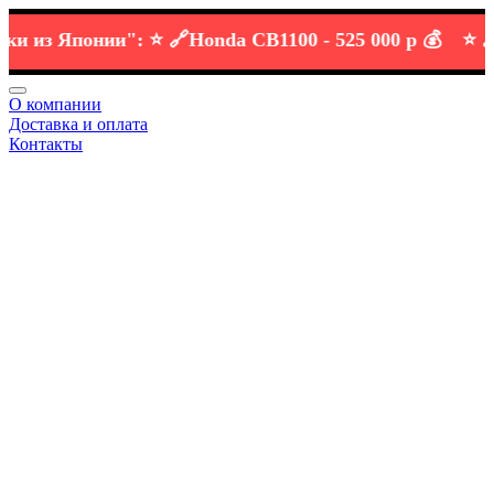
з Японии":
⭐️ 🔗
Honda CB1100 -
525 000 р 💰
⭐️ 🔗
KTM
О компании
Доставка и оплата
Контакты