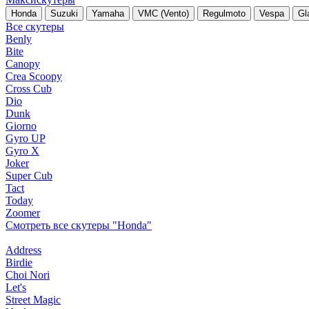
Honda
Suzuki
Yamaha
VMC (Vento)
Regulmoto
Vespa
Gl
Все скутеры
Benly
Bite
Canopy
Crea Scoopy
Cross Cub
Dio
Dunk
Giorno
Gyro UP
Gyro X
Joker
Super Cub
Tact
Today
Zoomer
Смотреть все скутеры "Honda"
Address
Birdie
Choi Nori
Let's
Street Magic