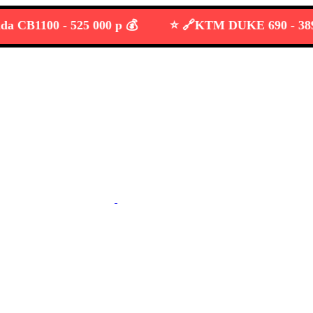
B1100 -
525 000 р 💰
⭐️ 🔗
KTM DUKE 690 -
389 000