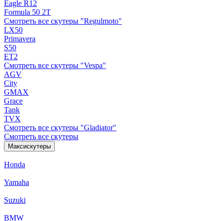
Eagle R12
Formula 50 2Т
Смотреть все скутеры "Regulmoto"
LX50
Primavera
S50
ET2
Смотреть все скутеры "Vespa"
AGV
City
GMAX
Grace
Tank
TVX
Смотреть все скутеры "Gladiator"
Смотреть все скутеры
Максискутеры
Honda
Yamaha
Suzuki
BMW