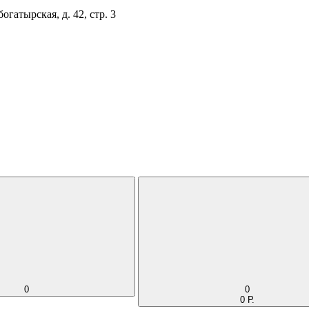
огатырская, д. 42, стр. 3
0
0
0 Р.