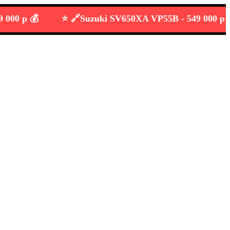
 р 💰
⭐️ 🔗
Suzuki SV650XA VP55B -
549 000 р 💰