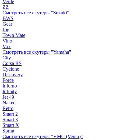
Verde
ZZ
Смотреть все скутеры "Suzuki"
BWS
Gear
Jog
Town Mate
Vino
Vox
Смотреть все скутеры "Yamaha"
City
Corsa RS
Cyclone
Discovery
Force
Inferno
Infinity
Jet 49
Naked
Retro
Smart 2
Smart 3
Smart X
Sprint
Смотреть все скутеры "VMC (Vento)"