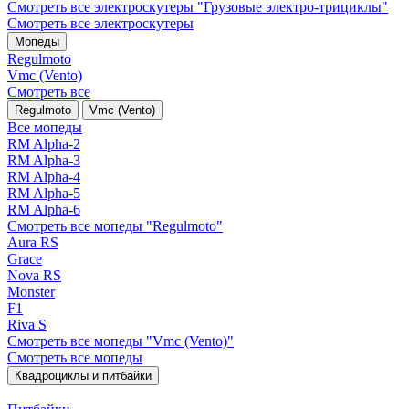
Смотреть все электро­скутеры "Грузовые электро‑трициклы"
Смотреть все электро­скутеры
Мопеды
Regulmoto
Vmc (Vento)
Смотреть все
Regulmoto
Vmc (Vento)
Все мопеды
RM Alpha-2
RM Alpha-3
RM Alpha-4
RM Alpha-5
RM Alpha-6
Смотреть все мопеды "Regulmoto"
Aura RS
Grace
Nova RS
Monster
F1
Riva S
Смотреть все мопеды "Vmc (Vento)"
Смотреть все мопеды
Квадроциклы и питбайки