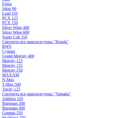
Forza
Joker 90
Lead 110
PCX 125
PCX 150
Silver Wing 400
Silver Wing 600
Super Cub 110
Смотреть все максискутеры "Honda"
BWS
Cygnus
Grand Majesty 400
Majesty 125
Majesty 155
Majesty 250
MAXAM
N-Max
T-Max 500
Tricity 125
Смотреть все максискутеры "Yamaha"
Address 110
Burgman 200
Burgman 400
Gemma 250
SkyWave 250