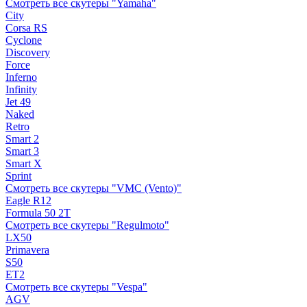
Смотреть все скутеры "Yamaha"
City
Corsa RS
Cyclone
Discovery
Force
Inferno
Infinity
Jet 49
Naked
Retro
Smart 2
Smart 3
Smart X
Sprint
Смотреть все скутеры "VMC (Vento)"
Eagle R12
Formula 50 2Т
Смотреть все скутеры "Regulmoto"
LX50
Primavera
S50
ET2
Смотреть все скутеры "Vespa"
AGV