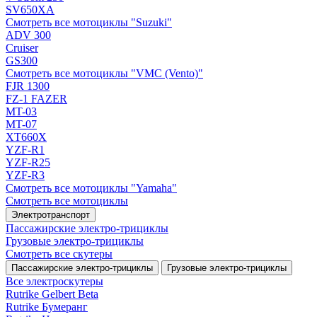
SV650XA
Смотреть все мотоциклы "Suzuki"
ADV 300
Cruiser
GS300
Смотреть все мотоциклы "VMC (Vento)"
FJR 1300
FZ-1 FAZER
MT-03
MT-07
XT660X
YZF-R1
YZF-R25
YZF-R3
Смотреть все мотоциклы "Yamaha"
Смотреть все мотоциклы
Электротранспорт
Пассажирские электро‑трициклы
Грузовые электро‑трициклы
Смотреть все скутеры
Пассажирские электро‑трициклы
Грузовые электро‑трициклы
Все электро­скутеры
Rutrike Gelbert Beta
Rutrike Бумеранг