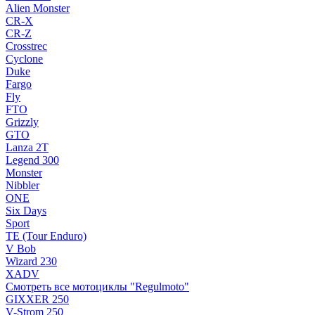
Alien Monster
CR-X
CR-Z
Crosstrec
Cyclone
Duke
Fargo
Fly
FTO
Grizzly
GTO
Lanza 2T
Legend 300
Monster
Nibbler
ONE
Six Days
Sport
TE (Tour Enduro)
V Bob
Wizard 230
XADV
Смотреть все мотоциклы "Regulmoto"
GIXXER 250
V-Strom 250