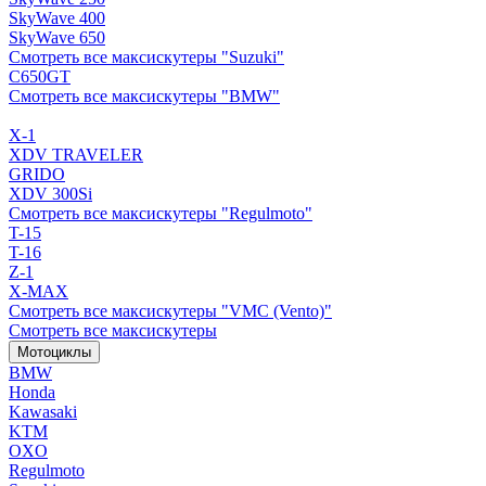
SkyWave 400
SkyWave 650
Смотреть все максискутеры "Suzuki"
C650GT
Смотреть все максискутеры "BMW"
X-1
XDV TRAVELER
GRIDO
XDV 300Si
Смотреть все максискутеры "Regulmoto"
T-15
T-16
Z-1
X-MAX
Смотреть все максискутеры "VMC (Vento)"
Смотреть все максискутеры
Мотоциклы
BMW
Honda
Kawasaki
KTM
OXO
Regulmoto