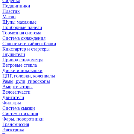
Сиденья
Подшипники
Пластик
Масло
Щупы масляные
Приборные панели
Тормозная система
Система охлаждения
Сальники и сайлентблоки
Кикстартер и стартеры
Глушители
Привод спидометра
Ветровые стекла
Диски и покрышки
ЦПГ, головки, коленвалы
Рамы, рули, гироскопы
Амортизаторы
Велозапчасти
Двигатели
Фильтры
Система смазки
Система питания
Фары, поворотники
Трансмиссия
Электрика