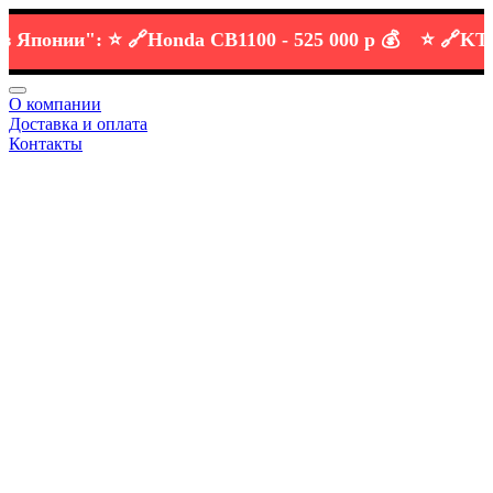
онии":
⭐️ 🔗
Honda CB1100 -
525 000 р 💰
⭐️ 🔗
KTM DU
О компании
Доставка и оплата
Контакты