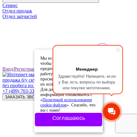
Сервис
Отдел продаж
Отдел запчастей
Мы используем cookie-файлы,
чтобы учесть ваши
Менеджер
предпочтения и улучшить
Вход/Регистрация
работу сайта. Продолжая
Здравствуйте! Напишите, если
просмотр, вы соглашаетесь с
продажа б/у скутеров
у Вас есть вопросы по выбору
их использованием.
без пробега по РФ
или покупке мототехники.
Для дополнительной
+7 (499) 703-33-32
информации ознакомьтесь с
ЗАКАЗАТЬ ЗВОНОК
«
Политикой использования
cookie-файлов
». Спасибо, что
вы с нами!
Соглашаюсь