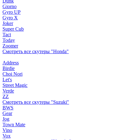
Dunk
Giorno
Gyro UP
Gyro X
Joker
Super Cub
Tact
Today
Zoomer
Смотреть все скутеры "Honda"
Address
Birdie
Choi Nori
Let's
Street Magic
Verde
ZZ
Смотреть все скутеры "Suzuki"
BWS
Gear
Jog
Town Mate
Vino
Vox